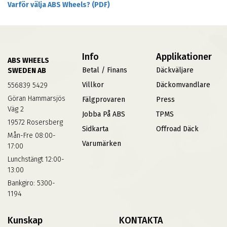
Varför välja ABS Wheels? (PDF)
Info
Applikationer
ABS WHEELS
Betal / Finans
Däckväljare
SWEDEN AB
Villkor
Däckomvandlare
556839 5429
Göran Hammarsjös
Fälgprovaren
Press
Väg 2
Jobba På ABS
TPMS
19572 Rosersberg
Sidkarta
Offroad Däck
Mån-Fre 08:00-
Varumärken
17:00
Lunchstängt 12:00-
13:00
Bankgiro: 5300-
1194
Kunskap
KONTAKTA