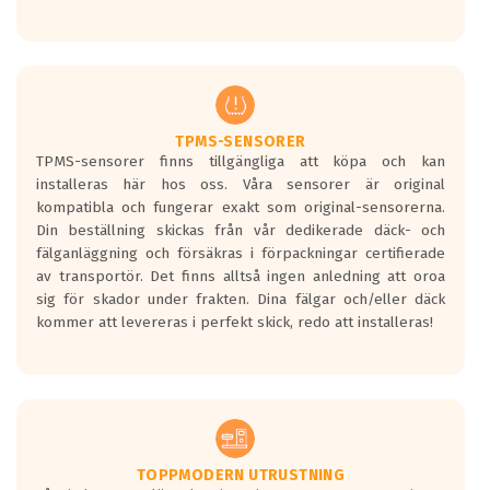
Ett däck med tre svarta vågor uppnår de
europeiska kraven som finns i dagsläget,
men är inte längre tillåtna enligt nya
regelverket som introduceras år 2016.
Ett däck med två svarta vågor är redan
godkända för år 2016 nya regelverk.
TPMS-SENSORER
TPMS-sensorer finns tillgängliga att köpa och kan
Ett däck med en svart våg kommer vara
installeras här hos oss. Våra sensorer är original
minst tre decibel tystare än det
kompatibla och fungerar exakt som original-sensorerna.
regelverk som börjar gälla 2016.
Din beställning skickas från vår dedikerade däck- och
fälganläggning och försäkras i förpackningar certifierade
av transportör. Det finns alltså ingen anledning att oroa
sig för skador under frakten. Dina fälgar och/eller däck
kommer att levereras i perfekt skick, redo att installeras!
TOPPMODERN UTRUSTNING