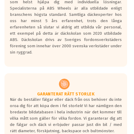
som helst hjälpa dig med individuella lösningar.
den kortaste bromssträckan och F är den
Specialisterna på ABS Wheels är alla utbildade enligt
längsta.
branschens högsta standard. Samtliga däckexperter hos
Inga D eller G betyg delas ut för
oss har minst 5 års erfarenhet, trots den långa
personbilar och lätta lastbilar.
erfarenheten så slutar vi aldrig att utbilda vår personal,
Betyget sätts efter ett test där däcken
ett exempel på detta är däckskolan som 2020 utbildade
skall bromsa in på en väg där det ligger
ABS. Däckskolan drivs av Sveriges fordonsverkstäders
0.5-1.5 mm vatten.
förening som innehar över 2000 svenska verkstäder under
I 80km/h kommer skillnaden på
sin ryggrad.
bromssträckan vara fyra billängder( ca
18meter) mellan däck med betyg A
gentemot F.
Bullernivån:
Vid körning i över 50km/h brukar
rullmotståndets ljud överträffa
GARANTERAT RÄTT STORLEK
När du beställer fälgar eller däck från oss behöver du inte
motorljudet.
oroa dig för att köpa dem i fel storlek! Vi har nämligen den
På däckmärkningen kommer det finnas
bredaste bildatabasen i hela industrin när det kommer till
en symbol av ett däck med vågar. Hög
vilka mått som gäller för vilka fordon. Vi garanterar dig att
bullernivå markeras med svarta vågor
de fälgar och däck vi erbjuder passar just din bil / med
medans de vita vågorna påvisar om det är
rätt diameter, förskjutning, backspace och bultmönster.
ett tyst däck.