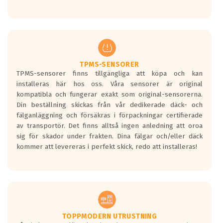
Ett däck med tre svarta vågor uppnår de
europeiska kraven som finns i dagsläget,
men är inte längre tillåtna enligt nya
regelverket som introduceras år 2016.
Ett däck med två svarta vågor är redan
godkända för år 2016 nya regelverk.
TPMS-SENSORER
TPMS-sensorer finns tillgängliga att köpa och kan
Ett däck med en svart våg kommer vara
installeras här hos oss. Våra sensorer är original
minst tre decibel tystare än det
kompatibla och fungerar exakt som original-sensorerna.
regelverk som börjar gälla 2016.
Din beställning skickas från vår dedikerade däck- och
fälganläggning och försäkras i förpackningar certifierade
av transportör. Det finns alltså ingen anledning att oroa
sig för skador under frakten. Dina fälgar och/eller däck
kommer att levereras i perfekt skick, redo att installeras!
TOPPMODERN UTRUSTNING