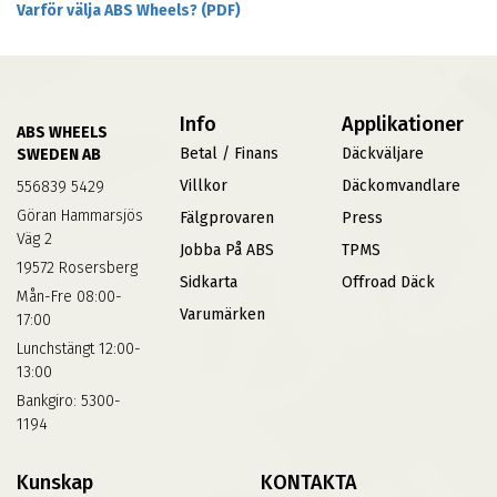
Varför välja ABS Wheels? (PDF)
Info
Applikationer
ABS WHEELS
Betal / Finans
Däckväljare
SWEDEN AB
Villkor
Däckomvandlare
556839 5429
Göran Hammarsjös
Fälgprovaren
Press
Väg 2
Jobba På ABS
TPMS
19572 Rosersberg
Sidkarta
Offroad Däck
Mån-Fre 08:00-
Varumärken
17:00
Lunchstängt 12:00-
13:00
Bankgiro: 5300-
1194
Kunskap
KONTAKTA