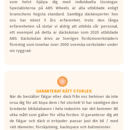
som helst hjälpa dig med individuella lösningar.
den kortaste bromssträckan och F är den
Specialisterna på ABS Wheels är alla utbildade enligt
längsta.
branschens högsta standard. Samtliga däckexperter hos
Inga D eller G betyg delas ut för
oss har minst 5 års erfarenhet, trots den långa
personbilar och lätta lastbilar.
erfarenheten så slutar vi aldrig att utbilda vår personal,
Betyget sätts efter ett test där däcken
ett exempel på detta är däckskolan som 2020 utbildade
skall bromsa in på en väg där det ligger
ABS. Däckskolan drivs av Sveriges fordonsverkstäders
0.5-1.5 mm vatten.
förening som innehar över 2000 svenska verkstäder under
I 80km/h kommer skillnaden på
sin ryggrad.
bromssträckan vara fyra billängder( ca
18meter) mellan däck med betyg A
gentemot F.
Bullernivån:
Vid körning i över 50km/h brukar
rullmotståndets ljud överträffa
GARANTERAT RÄTT STORLEK
När du beställer fälgar eller däck från oss behöver du inte
motorljudet.
oroa dig för att köpa dem i fel storlek! Vi har nämligen den
På däckmärkningen kommer det finnas
bredaste bildatabasen i hela industrin när det kommer till
en symbol av ett däck med vågar. Hög
vilka mått som gäller för vilka fordon. Vi garanterar dig att
bullernivå markeras med svarta vågor
de fälgar och däck vi erbjuder passar just din bil / med
medans de vita vågorna påvisar om det är
rätt diameter, förskjutning, backspace och bultmönster.
ett tyst däck.