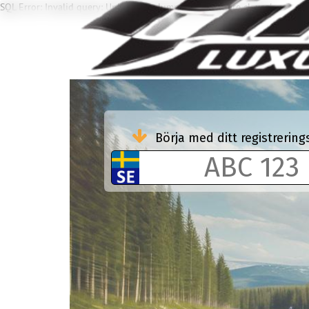
SQL Error: Invalid query: Unknown column 'NBL' in 'where clause'
Börja med ditt registreri