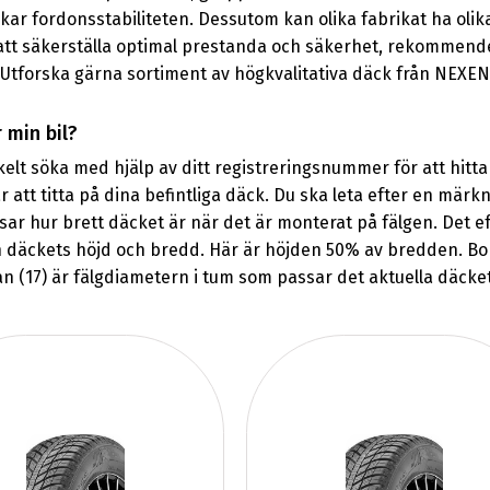
rkar fordonsstabiliteten. Dessutom kan olika fabrikat ha o
 att säkerställa optimal prestanda och säkerhet, rekommen
 Utforska gärna sortiment av högkvalitativa däck från NEXEN 
 min bil?
 söka med hjälp av ditt registreringsnummer för att hitta pa
r att titta på dina befintliga däck. Du ska leta efter en mä
visar hur brett däcket är när det är monterat på fälgen. Det 
lan däckets höjd och bredd. Här är höjden 50% av bredden. Bok
fran (17) är fälgdiametern i tum som passar det aktuella däcke