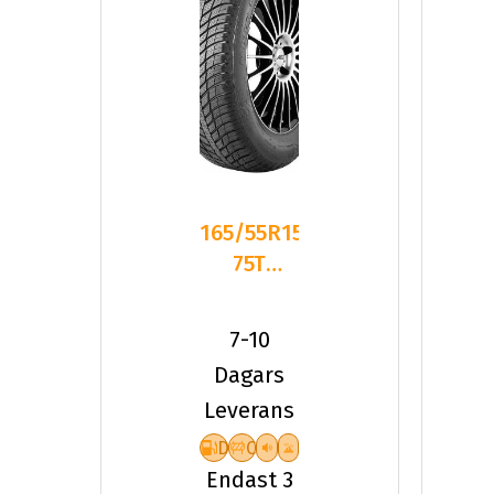
165/55R15
75T
Nexen
NBLUE 4
7-10
SEASON
Dagars
Leverans
D
C
Endast 3