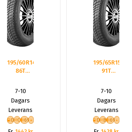
195/60R14
195/65R15
86T
91T
Nexen
Nexen
NBLUE 4
NBLUE 4
7-10
7-10
SEASON
SEASON
Dagars
Dagars
Leverans
Leverans
D
C
69
D
B
69
Fr.
Fr.
1442 kr
1428 kr