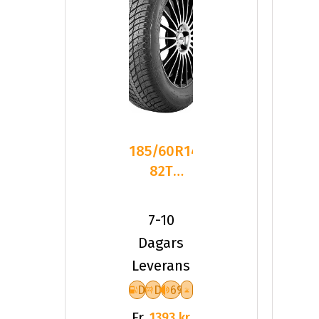
185/60R14
82T
Nexen
NBLUE 4
7-10
SEASON
Dagars
Leverans
D
D
69
Fr.
1393 kr