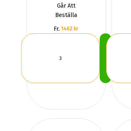
Går Att
Beställa
Fr.
1462 kr
Köp
Nu