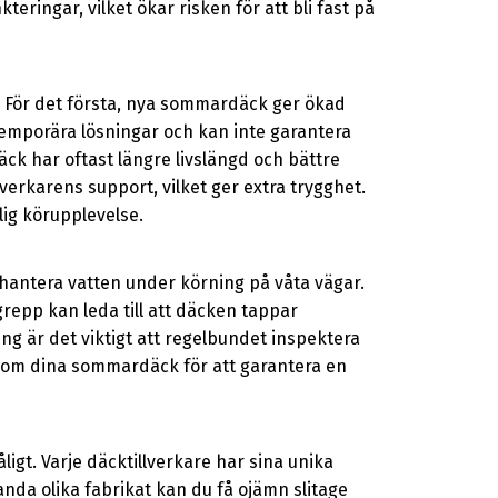
eringar, vilket ökar risken för att bli fast på
ar. För det första, nya sommardäck ger ökad
temporära lösningar och kan inte garantera
k har oftast längre livslängd och bättre
verkarens support, vilket ger extra trygghet.
ig körupplevelse.
hantera vatten under körning på våta vägar.
grepp kan leda till att däcken tappar
ng är det viktigt att regelbundet inspektera
nd om dina sommardäck för att garantera en
ligt. Varje däcktillverkare har sina unika
da olika fabrikat kan du få ojämn slitage