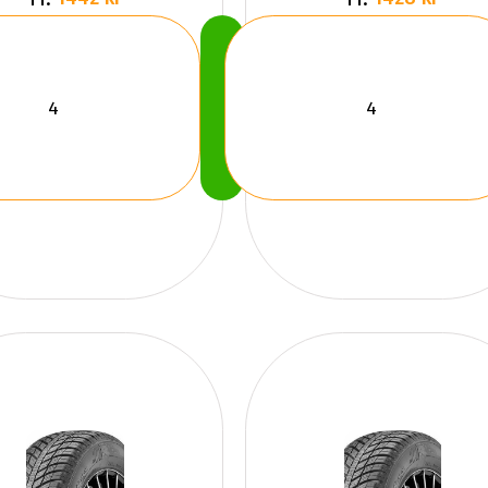
Köp
Nu