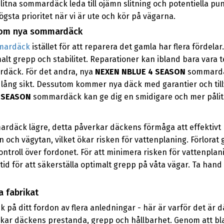
itna sommardäck leda till ojämn slitning och potentiella punkt
gsta prioritet när vi är ute och kör på vägarna.
 som nya sommardäck
mardäck
istället för att reparera det gamla har flera fördel
lt grepp och stabilitet. Reparationer kan ibland bara vara 
ardäck. För det andra, nya
NEXEN NBLUE 4 SEASON
sommardäc
å lång sikt. Dessutom kommer nya däck med garantier och till
 SEASON
sommardäck kan ge dig en smidigare och mer pålitl
rdäck lägre, detta påverkar däckens förmåga att effektivt 
 och vägytan, vilket ökar risken för vattenplaning. Förlorat 
roll över fordonet. För att minimera risken för vattenplani
tid för att säkerställa optimalt grepp på våta vägar. Ta ha
 fabrikat
på ditt fordon av flera anledningar - här är varför det är då
kar däckens prestanda, grepp och hållbarhet. Genom att blan