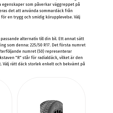
lika egenskaper som påverkar väggreppet på
deras det att använda sommardäck från
för en trygg och smidig körupplevelse. Välj
ssande alternativ till din bil. Ett annat sätt
rkning som denna: 225/50 R17. Det första numret
efterföljande numret (50) representerar
staven "R" står för radialdäck, vilket är den
t. Välj rätt däck storlek enkelt och bekvämt på