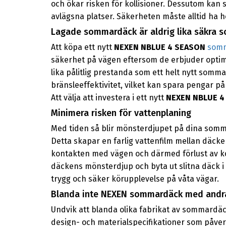
och ökar risken för kollisioner. Dessutom kan sl
avlägsna platser. Säkerheten måste alltid ha hö
Lagade sommardäck är aldrig lika säkra
Att köpa ett nytt
NEXEN NBLUE 4 SEASON
som
säkerhet på vägen eftersom de erbjuder optima
lika pålitlig prestanda som ett helt nytt somm
bränsleeffektivitet, vilket kan spara pengar p
Att välja att investera i ett nytt
NEXEN NBLUE 4
Minimera risken för vattenplaning
Med tiden så blir mönsterdjupet på dina somma
Detta skapar en farlig vattenfilm mellan däcken
kontakten med vägen och därmed förlust av kont
däckens mönsterdjup och byta ut slitna däck i 
trygg och säker körupplevelse på våta vägar.
Blanda inte NEXEN sommardäck med andra
Undvik att blanda olika fabrikat av sommardäck 
design- och materialspecifikationer som påver