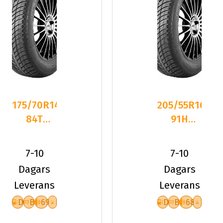
175/70R14
205/55R16
84T
91H
Nexen
Nexen
NBLUE 4
NBLUE 4
7-10
7-10
SEASON
SEASON
Dagars
Dagars
Leverans
Leverans
D
B
69
D
B
68