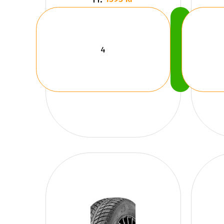
Köp
Nu