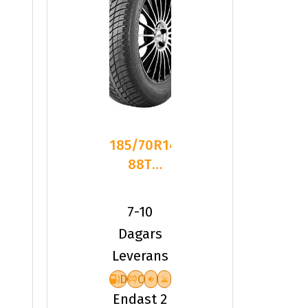
185/70R14
88T
Nexen
NBLUE 4
7-10
SEASON
Dagars
Leverans
D
C
Endast 2