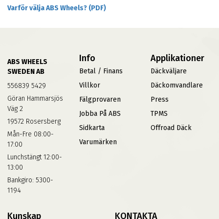
Varför välja ABS Wheels? (PDF)
Info
Applikationer
ABS WHEELS
Betal / Finans
Däckväljare
SWEDEN AB
Villkor
Däckomvandlare
556839 5429
Göran Hammarsjös
Fälgprovaren
Press
Väg 2
Jobba På ABS
TPMS
19572 Rosersberg
Sidkarta
Offroad Däck
Mån-Fre 08:00-
Varumärken
17:00
Lunchstängt 12:00-
13:00
Bankgiro: 5300-
1194
Kunskap
KONTAKTA