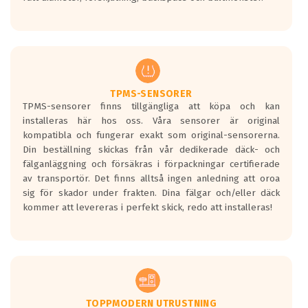
ett tyst däck.
Ett däck med tre svarta vågor uppnår de
europeiska kraven som finns i dagsläget,
men är inte längre tillåtna enligt nya
regelverket som introduceras år 2016.
Ett däck med två svarta vågor är redan
godkända för år 2016 nya regelverk.
TPMS-SENSORER
TPMS-sensorer finns tillgängliga att köpa och kan
Ett däck med en svart våg kommer vara
installeras här hos oss. Våra sensorer är original
minst tre decibel tystare än det
kompatibla och fungerar exakt som original-sensorerna.
regelverk som börjar gälla 2016.
Din beställning skickas från vår dedikerade däck- och
fälganläggning och försäkras i förpackningar certifierade
av transportör. Det finns alltså ingen anledning att oroa
sig för skador under frakten. Dina fälgar och/eller däck
kommer att levereras i perfekt skick, redo att installeras!
TOPPMODERN UTRUSTNING