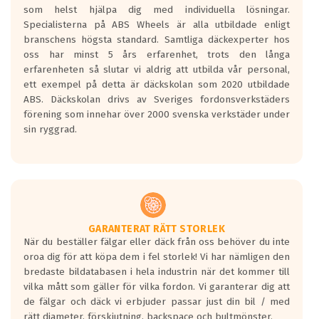
som helst hjälpa dig med individuella lösningar.
den kortaste bromssträckan och F är den
Specialisterna på ABS Wheels är alla utbildade enligt
längsta.
branschens högsta standard. Samtliga däckexperter hos
Inga D eller G betyg delas ut för
oss har minst 5 års erfarenhet, trots den långa
personbilar och lätta lastbilar.
erfarenheten så slutar vi aldrig att utbilda vår personal,
Betyget sätts efter ett test där däcken
ett exempel på detta är däckskolan som 2020 utbildade
skall bromsa in på en väg där det ligger
ABS. Däckskolan drivs av Sveriges fordonsverkstäders
0.5-1.5 mm vatten.
förening som innehar över 2000 svenska verkstäder under
I 80km/h kommer skillnaden på
sin ryggrad.
bromssträckan vara fyra billängder( ca
18meter) mellan däck med betyg A
gentemot F.
Bullernivån:
Vid körning i över 50km/h brukar
rullmotståndets ljud överträffa
GARANTERAT RÄTT STORLEK
När du beställer fälgar eller däck från oss behöver du inte
motorljudet.
oroa dig för att köpa dem i fel storlek! Vi har nämligen den
På däckmärkningen kommer det finnas
bredaste bildatabasen i hela industrin när det kommer till
en symbol av ett däck med vågar. Hög
vilka mått som gäller för vilka fordon. Vi garanterar dig att
bullernivå markeras med svarta vågor
de fälgar och däck vi erbjuder passar just din bil / med
medans de vita vågorna påvisar om det är
rätt diameter, förskjutning, backspace och bultmönster.