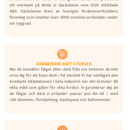
Betyget sätts efter ett test där däcken
ett exempel på detta är däckskolan som 2020 utbildade
skall bromsa in på en väg där det ligger
ABS. Däckskolan drivs av Sveriges fordonsverkstäders
0.5-1.5 mm vatten.
förening som innehar över 2000 svenska verkstäder under
I 80km/h kommer skillnaden på
sin ryggrad.
bromssträckan vara fyra billängder( ca
18meter) mellan däck med betyg A
gentemot F.
Bullernivån:
Vid körning i över 50km/h brukar
rullmotståndets ljud överträffa
GARANTERAT RÄTT STORLEK
När du beställer fälgar eller däck från oss behöver du inte
motorljudet.
oroa dig för att köpa dem i fel storlek! Vi har nämligen den
På däckmärkningen kommer det finnas
bredaste bildatabasen i hela industrin när det kommer till
en symbol av ett däck med vågar. Hög
vilka mått som gäller för vilka fordon. Vi garanterar dig att
bullernivå markeras med svarta vågor
de fälgar och däck vi erbjuder passar just din bil / med
medans de vita vågorna påvisar om det är
rätt diameter, förskjutning, backspace och bultmönster.
ett tyst däck.
Ett däck med tre svarta vågor uppnår de
europeiska kraven som finns i dagsläget,
men är inte längre tillåtna enligt nya
regelverket som introduceras år 2016.