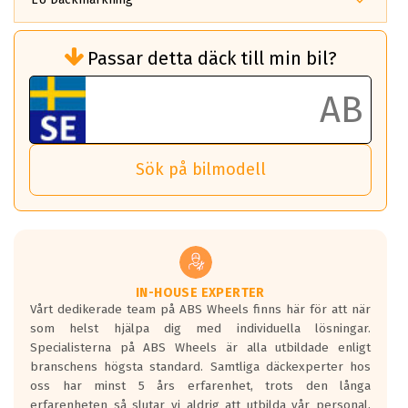
Rullmotstånd (Som har en inverkan på
Passar detta däck till min bil?
bränsleförbrukningen)
Det ska vara en betygsskala från klass A
till G för rullmotstånd.
Ett klass A däck kommer ha 6,5% bättre
bränsleförbrukning än ett klass G däck.
Det betyder att om man kör 10,000 km,
Sök på bilmodell
så sparar man 50 liter bränsle med ett
klass A däck gentemot ett klass G däck.
Detta är genomsnittet; beroende på väg
underlaget, vilken rutt du kör, samt
vilken körstil du använder.
Våtgrepp egenskaper:
IN-HOUSE EXPERTER
Vårt dedikerade team på ABS Wheels finns här för att när
Betygsskalan är satt A till F. Där A påvisar
som helst hjälpa dig med individuella lösningar.
den kortaste bromssträckan och F är den
Specialisterna på ABS Wheels är alla utbildade enligt
längsta.
branschens högsta standard. Samtliga däckexperter hos
Inga D eller G betyg delas ut för
oss har minst 5 års erfarenhet, trots den långa
personbilar och lätta lastbilar.
erfarenheten så slutar vi aldrig att utbilda vår personal,