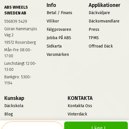
Info
Applikationer
ABS WHEELS
Betal / Finans
Däckväljare
SWEDEN AB
Villkor
Däckomvandlare
556839 5429
Göran Hammarsjös
Fälgprovaren
Press
Väg 2
Jobba På ABS
TPMS
19572 Rosersberg
Sidkarta
Offroad Däck
Mån-Fre 08:00-
Varumärken
17:00
Lunchstängt 12:00-
13:00
Bankgiro: 5300-
1194
Kunskap
KONTAKTA
Däckskola
Kontakta Oss
Blog
Vinterdäck
FAQs
Lägg I