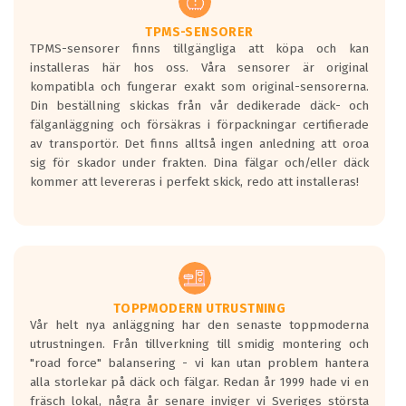
Ett däck med två svarta vågor är redan
godkända för år 2016 nya regelverk.
TPMS-SENSORER
TPMS-sensorer finns tillgängliga att köpa och kan
Ett däck med en svart våg kommer vara
installeras här hos oss. Våra sensorer är original
minst tre decibel tystare än det
kompatibla och fungerar exakt som original-sensorerna.
regelverk som börjar gälla 2016.
Din beställning skickas från vår dedikerade däck- och
fälganläggning och försäkras i förpackningar certifierade
av transportör. Det finns alltså ingen anledning att oroa
sig för skador under frakten. Dina fälgar och/eller däck
kommer att levereras i perfekt skick, redo att installeras!
TOPPMODERN UTRUSTNING
Vår helt nya anläggning har den senaste toppmoderna
utrustningen. Från tillverkning till smidig montering och
"road force" balansering - vi kan utan problem hantera
alla storlekar på däck och fälgar. Redan år 1999 hade vi en
fräsch lokal, några år senare inviger vi Sveriges största