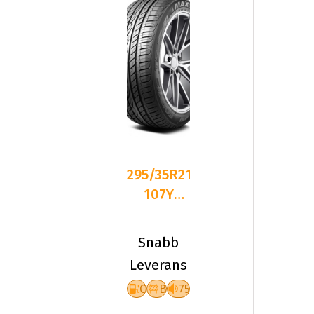
295/35R21
107Y
Maxtrek
Fortis T5
Snabb
Leverans
C
B
75