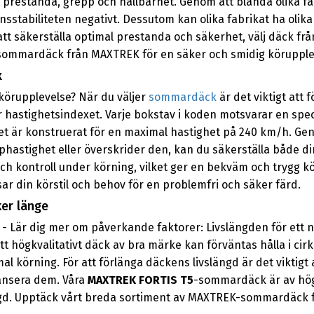
prestanda, grepp och hållbarhet. Genom att blanda olika fab
nsstabiliteten negativt. Dessutom kan olika fabrikat ha ol
tt säkerställa optimal prestanda och säkerhet, välj däck frå
a sommardäck från MAXTREK för en säker och smidig körupple
x
körupplevelse? När du väljer
sommardäck
är det viktigt att
är hastighetsindexet. Varje bokstav i koden motsvarar en speci
cket är konstruerat för en maximal hastighet på 240 km/h. G
hastighet eller överskrider den, kan du säkerställa både di
och kontroll under körning, vilket ger en bekväm och trygg k
 din körstil och behov för en problemfri och säker färd.
er länge
Lär dig mer om påverkande faktorer: Livslängden för ett nyt
tt högkvalitativt däck av bra märke kan förväntas hålla i cirk
mal körning. För att förlänga däckens livslängd är det viktig
alansera dem. Våra
MAXTREK FORTIS T5
-sommardäck är av högs
ängd. Upptäck vårt breda sortiment av MAXTREK-sommardäck fö