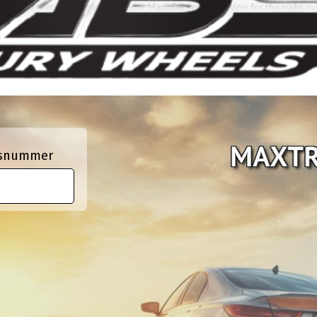
e manual that corresponds to your MariaDB server version for the right sy
ngsnummer