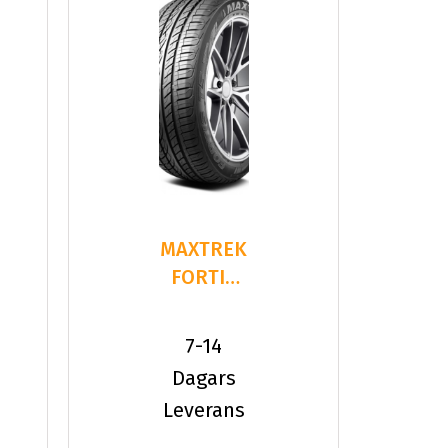
MAXTREK
FORTIS
T5
245/35ZR20
7-14
95 Y XL
Dagars
Leverans