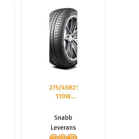
275/45R21
110W
Maxtrek
Fortis T5
Snabb
Leverans
C
C
73