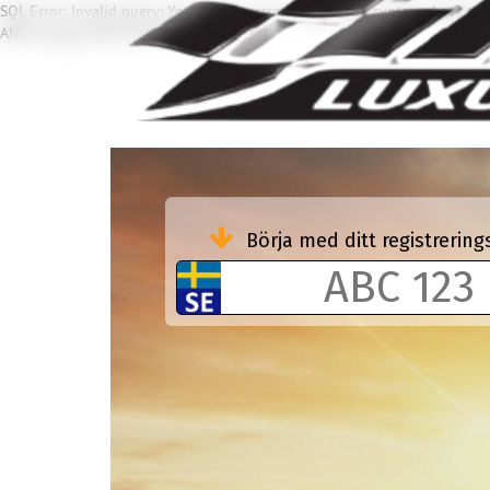
SQL Error: Invalid query: You have an error in your SQL syntax; check th
AND buyType NOT IN ('OFR...' at line 1
Börja med ditt registreri