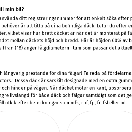
l min bil?
nvända ditt registreringsnummer för att enkelt söka efter p
 behöver är att titta på dina befintliga däck. Letar du efter
er, vilket visar hur brett däcket är när det är monterat på f
landet mellan däckets höjd och bredd. Här är höjden 60% av b
 siffran (18) anger fälgdiametern i tum som passar det aktuel
h långvarig prestanda för dina fälgar! Ta reda på fördela
ctors." Dessa däck är särskilt designade med en extra gummi
r och hinder på vägen. När däcket möter en kant, absorbera
längre livslängd för både däck och fälgar samtidigt som det g
utkik efter beteckningar som mfs, rpf, fp, fr, fsl eller ml.