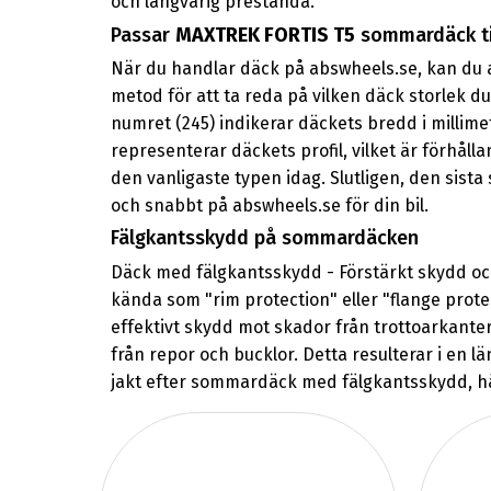
och långvarig prestanda.
Passar
MAXTREK FORTIS T5
sommardäck til
När du handlar däck på abswheels.se, kan du a
metod för att ta reda på vilken däck storlek du
numret (245) indikerar däckets bredd i millimet
representerar däckets profil, vilket är förhål
den vanligaste typen idag. Slutligen, den sista
och snabbt på abswheels.se för din bil.
Fälgkantsskydd på sommardäcken
Däck med fälgkantsskydd - Förstärkt skydd oc
kända som "rim protection" eller "flange prote
effektivt skydd mot skador från trottoarkante
från repor och bucklor. Detta resulterar i en 
jakt efter sommardäck med fälgkantsskydd, håll 