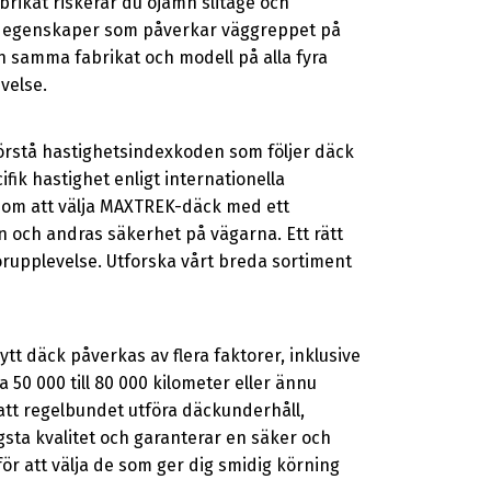
rikat riskerar du ojämn slitage och
ika egenskaper som påverkar väggreppet på
n samma fabrikat och modell på alla fyra
velse.
 förstå hastighetsindexkoden som följer däck
fik hastighet enligt internationella
enom att välja MAXTREK-däck med ett
n och andras säkerhet på vägarna. Ett rätt
örupplevelse. Utforska vårt breda sortiment
t däck påverkas av flera faktorer, inklusive
a 50 000 till 80 000 kilometer eller ännu
t att regelbundet utföra däckunderhåll,
ta kvalitet och garanterar en säker och
r att välja de som ger dig smidig körning