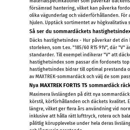
materialspecifikationer som påverkar däckens 
försämrad hantering, vilket kan påverka fordo
olika vägunderlag och väderförhållanden. För a
hjulen. Upptäck sortimentet av högkvalitativ
Så ser du sommardäckets hastighetsinde
Däcks hastighetsindex - Hur påverkar det din 
storleken, som t.ex. "185/60 R15 91V", där "V" 
standarder. Till exempel indikerar "V" att dä
hastighetsindex som passar din fordonets topp
hastighetsindex bidrar till optimal prestanda 
av MAXTREK-sommardäck och välj de som passar
Nya
MAXTREK FORTIS T5
sommardäck räck
Maximera livslängden på ditt nya sommardäck - 
körstil, körförhållanden och däckets kvalitet. E
längre, vilket ger flera års användning vid nor
inklusive att hålla rätt lufttryck, rotera och b
pålitlig körupplevelse under hela deras livsl