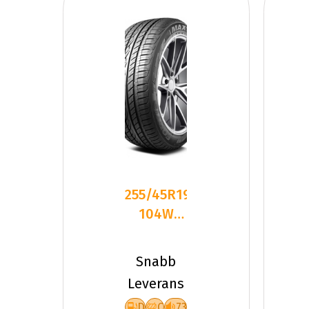
255/45R19
104W
Maxtrek
Fortis T5
Snabb
Leverans
D
C
73