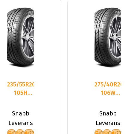
235/55R20
275/40R20
105H
106W
Maxtrek
Maxtrek
Fortis T5
Fortis T5
Snabb
Snabb
XL
Leverans
Leverans
C
C
72
C
C
73