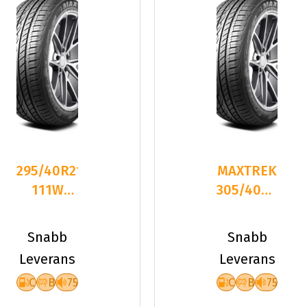
295/40R21
MAXTREK
111W
305/40R22
Maxtrek
114V
Fortis T5
FORTIS
Snabb
Snabb
T5
Leverans
Leverans
C
B
75
C
B
75