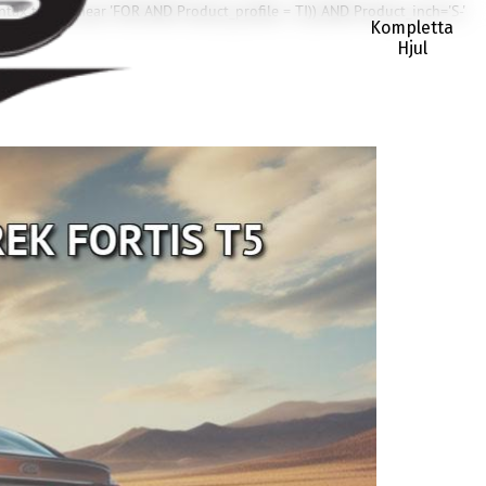
ntax to use near 'FOR AND Product_profile = TI)) AND Product_inch='S-'
Kompletta
Hjul