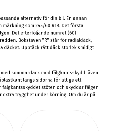
assande alternativ för din bil. En annan
 en märkning som 245/60 R18. Det första
älgen. Det efterföljande numret (60)
redden. Bokstaven "R" står för radialdäck,
la däcket. Upptäck rätt däck storlek smidigt
rna med sommardäck med fälgkantsskydd, även
plastkant längs sidorna för att ge ett
r fälgkantsskyddet stöten och skyddar fälgen
er extra trygghet under körning. Om du är på