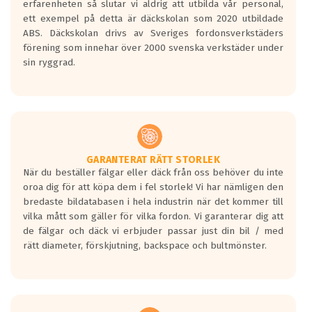
erfarenheten så slutar vi aldrig att utbilda vår personal,
Betyget sätts efter ett test där däcken
ett exempel på detta är däckskolan som 2020 utbildade
skall bromsa in på en väg där det ligger
ABS. Däckskolan drivs av Sveriges fordonsverkstäders
0.5-1.5 mm vatten.
förening som innehar över 2000 svenska verkstäder under
I 80km/h kommer skillnaden på
sin ryggrad.
bromssträckan vara fyra billängder( ca
18meter) mellan däck med betyg A
gentemot F.
Bullernivån:
Vid körning i över 50km/h brukar
rullmotståndets ljud överträffa
GARANTERAT RÄTT STORLEK
När du beställer fälgar eller däck från oss behöver du inte
motorljudet.
oroa dig för att köpa dem i fel storlek! Vi har nämligen den
På däckmärkningen kommer det finnas
bredaste bildatabasen i hela industrin när det kommer till
en symbol av ett däck med vågar. Hög
vilka mått som gäller för vilka fordon. Vi garanterar dig att
bullernivå markeras med svarta vågor
de fälgar och däck vi erbjuder passar just din bil / med
medans de vita vågorna påvisar om det är
rätt diameter, förskjutning, backspace och bultmönster.
ett tyst däck.
Ett däck med tre svarta vågor uppnår de
europeiska kraven som finns i dagsläget,
men är inte längre tillåtna enligt nya