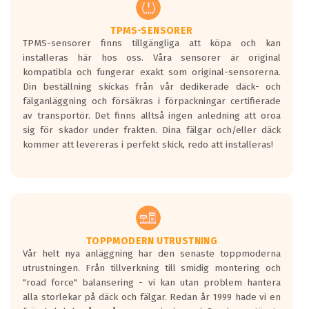
regelverket som introduceras år 2016.
Ett däck med två svarta vågor är redan
godkända för år 2016 nya regelverk.
TPMS-SENSORER
TPMS-sensorer finns tillgängliga att köpa och kan
Ett däck med en svart våg kommer vara
installeras här hos oss. Våra sensorer är original
minst tre decibel tystare än det
kompatibla och fungerar exakt som original-sensorerna.
regelverk som börjar gälla 2016.
Din beställning skickas från vår dedikerade däck- och
fälganläggning och försäkras i förpackningar certifierade
av transportör. Det finns alltså ingen anledning att oroa
sig för skador under frakten. Dina fälgar och/eller däck
kommer att levereras i perfekt skick, redo att installeras!
TOPPMODERN UTRUSTNING
Vår helt nya anläggning har den senaste toppmoderna
utrustningen. Från tillverkning till smidig montering och
"road force" balansering - vi kan utan problem hantera
alla storlekar på däck och fälgar. Redan år 1999 hade vi en