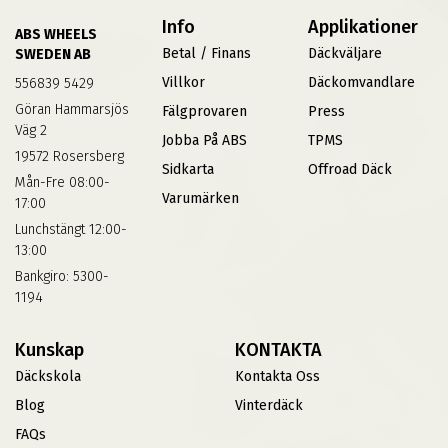
Info
Applikationer
ABS WHEELS
Betal / Finans
Däckväljare
SWEDEN AB
Villkor
Däckomvandlare
556839 5429
Göran Hammarsjös
Fälgprovaren
Press
Väg 2
Jobba På ABS
TPMS
19572 Rosersberg
Sidkarta
Offroad Däck
Mån-Fre 08:00-
Varumärken
17:00
Lunchstängt 12:00-
13:00
Bankgiro: 5300-
1194
Kunskap
KONTAKTA
Däckskola
Kontakta Oss
Blog
Vinterdäck
FAQs