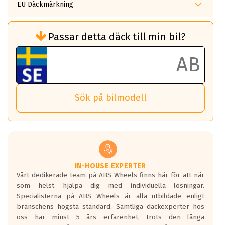
EU Däckmärkning
Rullmotstånd (Som har en inverkan på
Passar detta däck till min bil?
bränsleförbrukningen)
Det ska vara en betygsskala från klass A
till G för rullmotstånd.
Ett klass A däck kommer ha 6,5% bättre
bränsleförbrukning än ett klass G däck.
Det betyder att om man kör 10,000 km,
Sök på bilmodell
så sparar man 50 liter bränsle med ett
klass A däck gentemot ett klass G däck.
Detta är genomsnittet; beroende på väg
underlaget, vilken rutt du kör, samt
vilken körstil du använder.
Våtgrepp egenskaper:
IN-HOUSE EXPERTER
Vårt dedikerade team på ABS Wheels finns här för att när
Betygsskalan är satt A till F. Där A påvisar
som helst hjälpa dig med individuella lösningar.
den kortaste bromssträckan och F är den
Specialisterna på ABS Wheels är alla utbildade enligt
längsta.
branschens högsta standard. Samtliga däckexperter hos
Inga D eller G betyg delas ut för
oss har minst 5 års erfarenhet, trots den långa
personbilar och lätta lastbilar.