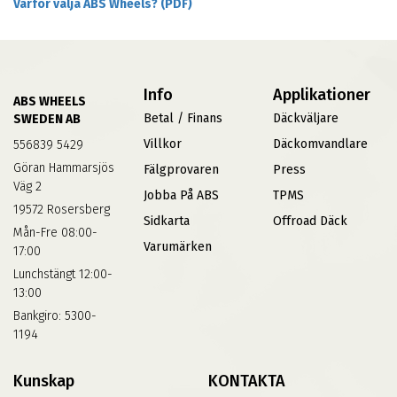
Varför välja ABS Wheels? (PDF)
Info
Applikationer
ABS WHEELS
Betal / Finans
Däckväljare
SWEDEN AB
Villkor
Däckomvandlare
556839 5429
Göran Hammarsjös
Fälgprovaren
Press
Väg 2
Jobba På ABS
TPMS
19572 Rosersberg
Sidkarta
Offroad Däck
Mån-Fre 08:00-
Varumärken
17:00
Lunchstängt 12:00-
13:00
Bankgiro: 5300-
1194
Kunskap
KONTAKTA