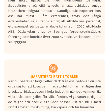
som helst hjälpa dig med individuella lösningar.
den kortaste bromssträckan och F är den
Specialisterna på ABS Wheels är alla utbildade enligt
längsta.
branschens högsta standard. Samtliga däckexperter hos
Inga D eller G betyg delas ut för
oss har minst 5 års erfarenhet, trots den långa
personbilar och lätta lastbilar.
erfarenheten så slutar vi aldrig att utbilda vår personal,
Betyget sätts efter ett test där däcken
ett exempel på detta är däckskolan som 2020 utbildade
skall bromsa in på en väg där det ligger
ABS. Däckskolan drivs av Sveriges fordonsverkstäders
0.5-1.5 mm vatten.
förening som innehar över 2000 svenska verkstäder under
I 80km/h kommer skillnaden på
sin ryggrad.
bromssträckan vara fyra billängder( ca
18meter) mellan däck med betyg A
gentemot F.
Bullernivån:
Vid körning i över 50km/h brukar
rullmotståndets ljud överträffa
GARANTERAT RÄTT STORLEK
När du beställer fälgar eller däck från oss behöver du inte
motorljudet.
oroa dig för att köpa dem i fel storlek! Vi har nämligen den
På däckmärkningen kommer det finnas
bredaste bildatabasen i hela industrin när det kommer till
en symbol av ett däck med vågar. Hög
vilka mått som gäller för vilka fordon. Vi garanterar dig att
bullernivå markeras med svarta vågor
de fälgar och däck vi erbjuder passar just din bil / med
medans de vita vågorna påvisar om det är
rätt diameter, förskjutning, backspace och bultmönster.
ett tyst däck.