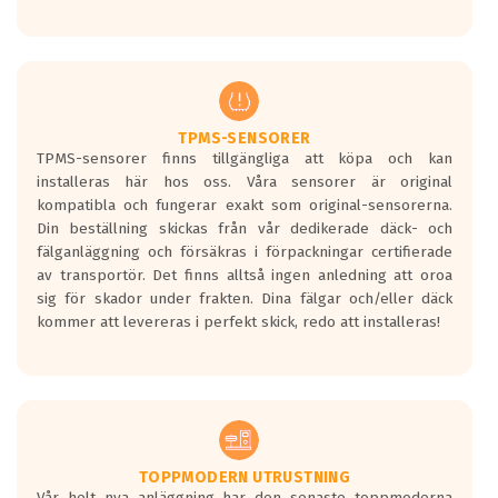
Ett däck med tre svarta vågor uppnår de
europeiska kraven som finns i dagsläget,
men är inte längre tillåtna enligt nya
regelverket som introduceras år 2016.
Ett däck med två svarta vågor är redan
godkända för år 2016 nya regelverk.
TPMS-SENSORER
TPMS-sensorer finns tillgängliga att köpa och kan
Ett däck med en svart våg kommer vara
installeras här hos oss. Våra sensorer är original
minst tre decibel tystare än det
kompatibla och fungerar exakt som original-sensorerna.
regelverk som börjar gälla 2016.
Din beställning skickas från vår dedikerade däck- och
fälganläggning och försäkras i förpackningar certifierade
av transportör. Det finns alltså ingen anledning att oroa
sig för skador under frakten. Dina fälgar och/eller däck
kommer att levereras i perfekt skick, redo att installeras!
TOPPMODERN UTRUSTNING
Vår helt nya anläggning har den senaste toppmoderna