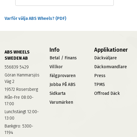
Varför välja ABS Wheels? (PDF)
Info
Applikationer
ABS WHEELS
Betal / Finans
Däckväljare
SWEDEN AB
Villkor
Däckomvandlare
556839 5429
Göran Hammarsjös
Fälgprovaren
Press
Väg 2
Jobba På ABS
TPMS
19572 Rosersberg
Sidkarta
Offroad Däck
Mån-Fre 08:00-
Varumärken
17:00
Lunchstängt 12:00-
13:00
Bankgiro: 5300-
1194