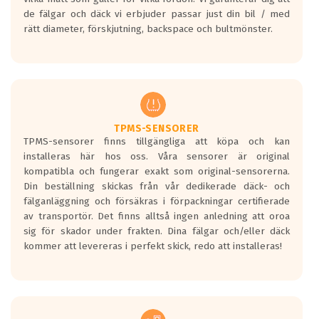
bullernivå markeras med svarta vågor
de fälgar och däck vi erbjuder passar just din bil / med
medans de vita vågorna påvisar om det är
rätt diameter, förskjutning, backspace och bultmönster.
ett tyst däck.
Ett däck med tre svarta vågor uppnår de
europeiska kraven som finns i dagsläget,
men är inte längre tillåtna enligt nya
regelverket som introduceras år 2016.
Ett däck med två svarta vågor är redan
godkända för år 2016 nya regelverk.
TPMS-SENSORER
TPMS-sensorer finns tillgängliga att köpa och kan
Ett däck med en svart våg kommer vara
installeras här hos oss. Våra sensorer är original
minst tre decibel tystare än det
kompatibla och fungerar exakt som original-sensorerna.
regelverk som börjar gälla 2016.
Din beställning skickas från vår dedikerade däck- och
fälganläggning och försäkras i förpackningar certifierade
av transportör. Det finns alltså ingen anledning att oroa
sig för skador under frakten. Dina fälgar och/eller däck
kommer att levereras i perfekt skick, redo att installeras!