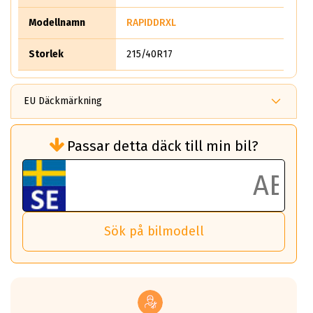
Modellnamn
RAPIDDRXL
Storlek
215/40R17
EU Däckmärkning
Rullmotstånd (Som har en inverkan på
Passar detta däck till min bil?
bränsleförbrukningen)
Det ska vara en betygsskala från klass A
till G för rullmotstånd.
Ett klass A däck kommer ha 6,5% bättre
bränsleförbrukning än ett klass G däck.
Det betyder att om man kör 10,000 km,
Sök på bilmodell
så sparar man 50 liter bränsle med ett
klass A däck gentemot ett klass G däck.
Detta är genomsnittet; beroende på väg
underlaget, vilken rutt du kör, samt
vilken körstil du använder.