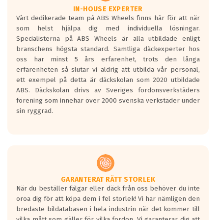
Våtgrepp egenskaper:
IN-HOUSE EXPERTER
Vårt dedikerade team på ABS Wheels finns här för att när
Betygsskalan är satt A till F. Där A påvisar
som helst hjälpa dig med individuella lösningar.
den kortaste bromssträckan och F är den
Specialisterna på ABS Wheels är alla utbildade enligt
längsta.
branschens högsta standard. Samtliga däckexperter hos
Inga D eller G betyg delas ut för
oss har minst 5 års erfarenhet, trots den långa
personbilar och lätta lastbilar.
erfarenheten så slutar vi aldrig att utbilda vår personal,
Betyget sätts efter ett test där däcken
ett exempel på detta är däckskolan som 2020 utbildade
skall bromsa in på en väg där det ligger
ABS. Däckskolan drivs av Sveriges fordonsverkstäders
0.5-1.5 mm vatten.
förening som innehar över 2000 svenska verkstäder under
I 80km/h kommer skillnaden på
sin ryggrad.
bromssträckan vara fyra billängder( ca
18meter) mellan däck med betyg A
gentemot F.
Bullernivån:
Vid körning i över 50km/h brukar
rullmotståndets ljud överträffa
GARANTERAT RÄTT STORLEK
När du beställer fälgar eller däck från oss behöver du inte
motorljudet.
oroa dig för att köpa dem i fel storlek! Vi har nämligen den
På däckmärkningen kommer det finnas
bredaste bildatabasen i hela industrin när det kommer till
en symbol av ett däck med vågar. Hög
vilka mått som gäller för vilka fordon. Vi garanterar dig att