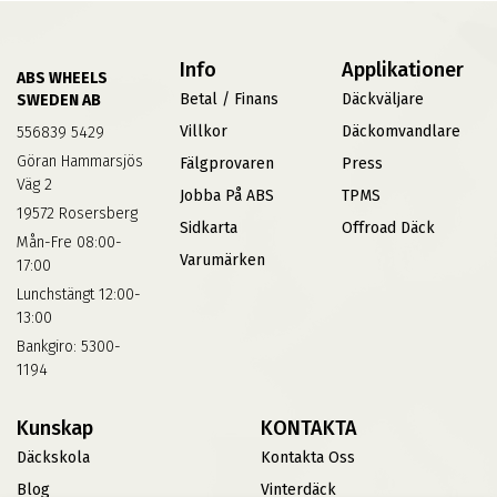
Info
Applikationer
ABS WHEELS
Betal / Finans
Däckväljare
SWEDEN AB
Villkor
Däckomvandlare
556839 5429
Göran Hammarsjös
Fälgprovaren
Press
Väg 2
Jobba På ABS
TPMS
19572 Rosersberg
Sidkarta
Offroad Däck
Mån-Fre 08:00-
Varumärken
17:00
Lunchstängt 12:00-
13:00
Bankgiro: 5300-
1194
Kunskap
KONTAKTA
Däckskola
Kontakta Oss
Blog
Vinterdäck