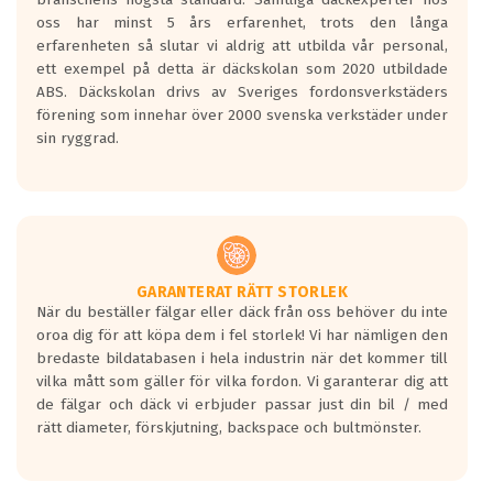
Inga D eller G betyg delas ut för
oss har minst 5 års erfarenhet, trots den långa
personbilar och lätta lastbilar.
erfarenheten så slutar vi aldrig att utbilda vår personal,
Betyget sätts efter ett test där däcken
ett exempel på detta är däckskolan som 2020 utbildade
skall bromsa in på en väg där det ligger
ABS. Däckskolan drivs av Sveriges fordonsverkstäders
0.5-1.5 mm vatten.
förening som innehar över 2000 svenska verkstäder under
I 80km/h kommer skillnaden på
sin ryggrad.
bromssträckan vara fyra billängder( ca
18meter) mellan däck med betyg A
gentemot F.
Bullernivån:
Vid körning i över 50km/h brukar
rullmotståndets ljud överträffa
GARANTERAT RÄTT STORLEK
När du beställer fälgar eller däck från oss behöver du inte
motorljudet.
oroa dig för att köpa dem i fel storlek! Vi har nämligen den
På däckmärkningen kommer det finnas
bredaste bildatabasen i hela industrin när det kommer till
en symbol av ett däck med vågar. Hög
vilka mått som gäller för vilka fordon. Vi garanterar dig att
bullernivå markeras med svarta vågor
de fälgar och däck vi erbjuder passar just din bil / med
medans de vita vågorna påvisar om det är
rätt diameter, förskjutning, backspace och bultmönster.
ett tyst däck.
Ett däck med tre svarta vågor uppnår de
europeiska kraven som finns i dagsläget,