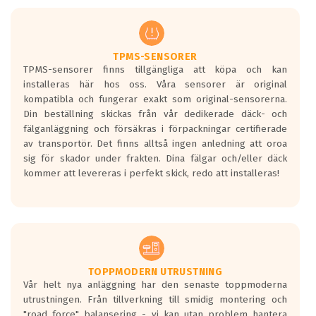
men är inte längre tillåtna enligt nya
regelverket som introduceras år 2016.
Ett däck med två svarta vågor är redan
godkända för år 2016 nya regelverk.
TPMS-SENSORER
TPMS-sensorer finns tillgängliga att köpa och kan
Ett däck med en svart våg kommer vara
installeras här hos oss. Våra sensorer är original
minst tre decibel tystare än det
kompatibla och fungerar exakt som original-sensorerna.
regelverk som börjar gälla 2016.
Din beställning skickas från vår dedikerade däck- och
fälganläggning och försäkras i förpackningar certifierade
av transportör. Det finns alltså ingen anledning att oroa
sig för skador under frakten. Dina fälgar och/eller däck
kommer att levereras i perfekt skick, redo att installeras!
TOPPMODERN UTRUSTNING
Vår helt nya anläggning har den senaste toppmoderna
utrustningen. Från tillverkning till smidig montering och
"road force" balansering - vi kan utan problem hantera