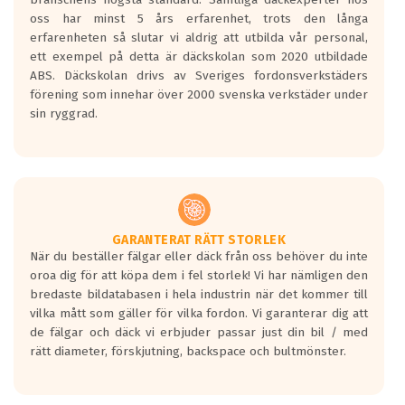
Inga D eller G betyg delas ut för
oss har minst 5 års erfarenhet, trots den långa
personbilar och lätta lastbilar.
erfarenheten så slutar vi aldrig att utbilda vår personal,
Betyget sätts efter ett test där däcken
ett exempel på detta är däckskolan som 2020 utbildade
skall bromsa in på en väg där det ligger
ABS. Däckskolan drivs av Sveriges fordonsverkstäders
0.5-1.5 mm vatten.
förening som innehar över 2000 svenska verkstäder under
I 80km/h kommer skillnaden på
sin ryggrad.
bromssträckan vara fyra billängder( ca
18meter) mellan däck med betyg A
gentemot F.
Bullernivån:
Vid körning i över 50km/h brukar
rullmotståndets ljud överträffa
GARANTERAT RÄTT STORLEK
När du beställer fälgar eller däck från oss behöver du inte
motorljudet.
oroa dig för att köpa dem i fel storlek! Vi har nämligen den
På däckmärkningen kommer det finnas
bredaste bildatabasen i hela industrin när det kommer till
en symbol av ett däck med vågar. Hög
vilka mått som gäller för vilka fordon. Vi garanterar dig att
bullernivå markeras med svarta vågor
de fälgar och däck vi erbjuder passar just din bil / med
medans de vita vågorna påvisar om det är
rätt diameter, förskjutning, backspace och bultmönster.
ett tyst däck.
Ett däck med tre svarta vågor uppnår de
europeiska kraven som finns i dagsläget,