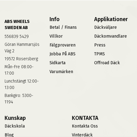
Info
Applikationer
ABS WHEELS
Betal / Finans
Däckväljare
SWEDEN AB
Villkor
Däckomvandlare
556839 5429
Göran Hammarsjös
Fälgprovaren
Press
Väg 2
Jobba På ABS
TPMS
19572 Rosersberg
Sidkarta
Offroad Däck
Mån-Fre 08:00-
Varumärken
17:00
Lunchstängt 12:00-
13:00
Bankgiro: 5300-
1194
Kunskap
KONTAKTA
Däckskola
Kontakta Oss
Blog
Vinterdäck