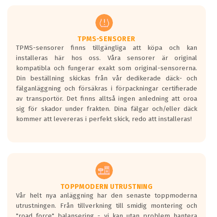
men är inte längre tillåtna enligt nya
regelverket som introduceras år 2016.
Ett däck med två svarta vågor är redan
godkända för år 2016 nya regelverk.
TPMS-SENSORER
TPMS-sensorer finns tillgängliga att köpa och kan
Ett däck med en svart våg kommer vara
installeras här hos oss. Våra sensorer är original
minst tre decibel tystare än det
kompatibla och fungerar exakt som original-sensorerna.
regelverk som börjar gälla 2016.
Din beställning skickas från vår dedikerade däck- och
fälganläggning och försäkras i förpackningar certifierade
av transportör. Det finns alltså ingen anledning att oroa
sig för skador under frakten. Dina fälgar och/eller däck
kommer att levereras i perfekt skick, redo att installeras!
TOPPMODERN UTRUSTNING
Vår helt nya anläggning har den senaste toppmoderna
utrustningen. Från tillverkning till smidig montering och
"road force" balansering - vi kan utan problem hantera