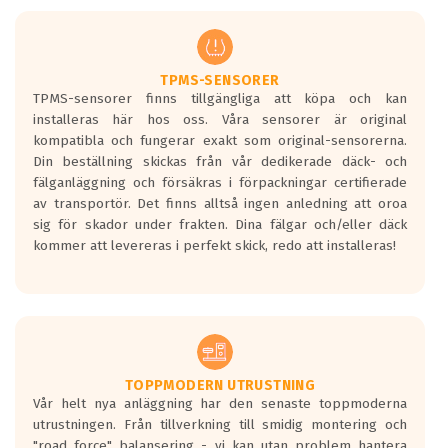
men är inte längre tillåtna enligt nya
regelverket som introduceras år 2016.
Ett däck med två svarta vågor är redan
godkända för år 2016 nya regelverk.
TPMS-SENSORER
TPMS-sensorer finns tillgängliga att köpa och kan
Ett däck med en svart våg kommer vara
installeras här hos oss. Våra sensorer är original
minst tre decibel tystare än det
kompatibla och fungerar exakt som original-sensorerna.
regelverk som börjar gälla 2016.
Din beställning skickas från vår dedikerade däck- och
fälganläggning och försäkras i förpackningar certifierade
av transportör. Det finns alltså ingen anledning att oroa
sig för skador under frakten. Dina fälgar och/eller däck
kommer att levereras i perfekt skick, redo att installeras!
TOPPMODERN UTRUSTNING
Vår helt nya anläggning har den senaste toppmoderna
utrustningen. Från tillverkning till smidig montering och
"road force" balansering - vi kan utan problem hantera