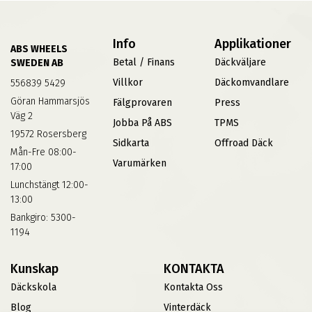
Info
Applikationer
ABS WHEELS
Betal / Finans
Däckväljare
SWEDEN AB
Villkor
Däckomvandlare
556839 5429
Göran Hammarsjös
Fälgprovaren
Press
Väg 2
Jobba På ABS
TPMS
19572 Rosersberg
Sidkarta
Offroad Däck
Mån-Fre 08:00-
Varumärken
17:00
Lunchstängt 12:00-
13:00
Bankgiro: 5300-
1194
Kunskap
KONTAKTA
Däckskola
Kontakta Oss
Blog
Vinterdäck