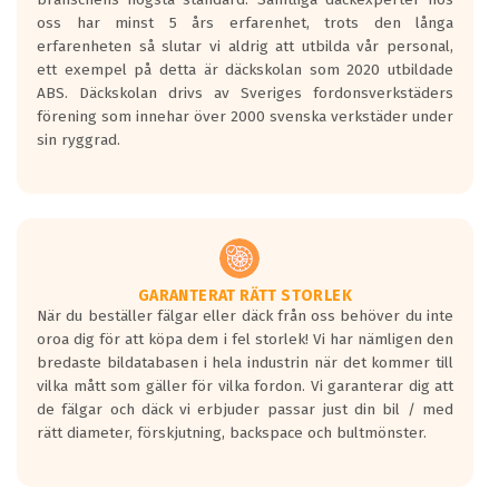
Inga D eller G betyg delas ut för
oss har minst 5 års erfarenhet, trots den långa
personbilar och lätta lastbilar.
erfarenheten så slutar vi aldrig att utbilda vår personal,
Betyget sätts efter ett test där däcken
ett exempel på detta är däckskolan som 2020 utbildade
skall bromsa in på en väg där det ligger
ABS. Däckskolan drivs av Sveriges fordonsverkstäders
0.5-1.5 mm vatten.
förening som innehar över 2000 svenska verkstäder under
I 80km/h kommer skillnaden på
sin ryggrad.
bromssträckan vara fyra billängder( ca
18meter) mellan däck med betyg A
gentemot F.
Bullernivån:
Vid körning i över 50km/h brukar
rullmotståndets ljud överträffa
GARANTERAT RÄTT STORLEK
När du beställer fälgar eller däck från oss behöver du inte
motorljudet.
oroa dig för att köpa dem i fel storlek! Vi har nämligen den
På däckmärkningen kommer det finnas
bredaste bildatabasen i hela industrin när det kommer till
en symbol av ett däck med vågar. Hög
vilka mått som gäller för vilka fordon. Vi garanterar dig att
bullernivå markeras med svarta vågor
de fälgar och däck vi erbjuder passar just din bil / med
medans de vita vågorna påvisar om det är
rätt diameter, förskjutning, backspace och bultmönster.
ett tyst däck.
Ett däck med tre svarta vågor uppnår de
europeiska kraven som finns i dagsläget,