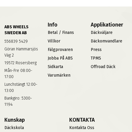
Info
Applikationer
ABS WHEELS
Betal / Finans
Däckväljare
SWEDEN AB
Villkor
Däckomvandlare
556839 5429
Göran Hammarsjös
Fälgprovaren
Press
Väg 2
Jobba På ABS
TPMS
19572 Rosersberg
Sidkarta
Offroad Däck
Mån-Fre 08:00-
Varumärken
17:00
Lunchstängt 12:00-
13:00
Bankgiro: 5300-
1194
Kunskap
KONTAKTA
Däckskola
Kontakta Oss