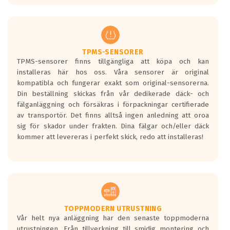
europeiska kraven som finns i dagsläget,
men är inte längre tillåtna enligt nya
regelverket som introduceras år 2016.
Ett däck med två svarta vågor är redan
godkända för år 2016 nya regelverk.
TPMS-SENSORER
TPMS-sensorer finns tillgängliga att köpa och kan
Ett däck med en svart våg kommer vara
installeras här hos oss. Våra sensorer är original
minst tre decibel tystare än det
kompatibla och fungerar exakt som original-sensorerna.
regelverk som börjar gälla 2016.
Din beställning skickas från vår dedikerade däck- och
fälganläggning och försäkras i förpackningar certifierade
av transportör. Det finns alltså ingen anledning att oroa
sig för skador under frakten. Dina fälgar och/eller däck
kommer att levereras i perfekt skick, redo att installeras!
TOPPMODERN UTRUSTNING
Vår helt nya anläggning har den senaste toppmoderna
utrustningen. Från tillverkning till smidig montering och