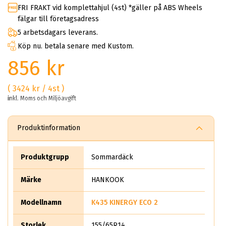
FRI FRAKT vid komplettahjul (4st) *gäller på ABS Wheels
fälgar till företagsadress
5 arbetsdagars leverans.
Köp nu. betala senare med Kustom.
856 kr
( 3424 kr / 4st )
inkl. Moms och Miljöavgift
Produktinformation
Produktgrupp
Sommardäck
Märke
HANKOOK
Modellnamn
K435 KINERGY ECO 2
Storlek
155/65R14