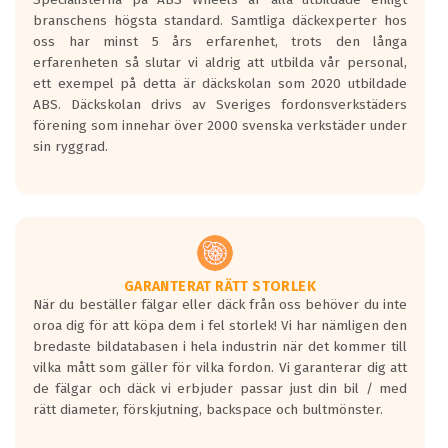
längsta.
branschens högsta standard. Samtliga däckexperter hos
Inga D eller G betyg delas ut för
oss har minst 5 års erfarenhet, trots den långa
personbilar och lätta lastbilar.
erfarenheten så slutar vi aldrig att utbilda vår personal,
Betyget sätts efter ett test där däcken
ett exempel på detta är däckskolan som 2020 utbildade
skall bromsa in på en väg där det ligger
ABS. Däckskolan drivs av Sveriges fordonsverkstäders
0.5-1.5 mm vatten.
förening som innehar över 2000 svenska verkstäder under
I 80km/h kommer skillnaden på
sin ryggrad.
bromssträckan vara fyra billängder( ca
18meter) mellan däck med betyg A
gentemot F.
Bullernivån:
Vid körning i över 50km/h brukar
rullmotståndets ljud överträffa
GARANTERAT RÄTT STORLEK
När du beställer fälgar eller däck från oss behöver du inte
motorljudet.
oroa dig för att köpa dem i fel storlek! Vi har nämligen den
På däckmärkningen kommer det finnas
bredaste bildatabasen i hela industrin när det kommer till
en symbol av ett däck med vågar. Hög
vilka mått som gäller för vilka fordon. Vi garanterar dig att
bullernivå markeras med svarta vågor
de fälgar och däck vi erbjuder passar just din bil / med
medans de vita vågorna påvisar om det är
rätt diameter, förskjutning, backspace och bultmönster.
ett tyst däck.
Ett däck med tre svarta vågor uppnår de