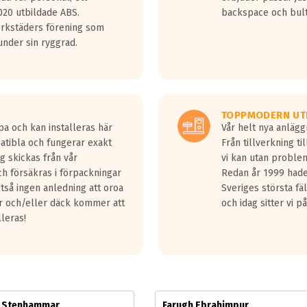
jud överträffa motorljudet.
20 utbildade ABS.
backspace och bul
v ett däck med vågar. Hög bullernivå markeras med svarta vågor
erkstäders förening som
däck.
nder sin ryggrad.
 kraven som finns i dagsläget, men är inte längre tillåtna enligt nya
ör år 2016 nya regelverk.
ecibel tystare än det regelverk som börjar gälla 2016.
TOPPMODERN UT
pa och kan installeras här
Vår helt nya anläg
patibla och fungerar exakt
Från tillverkning t
g skickas från vår
vi kan utan problem
h försäkras i förpackningar
Redan år 1999 hade 
lltså ingen anledning att oroa
Sveriges största fä
ar och/eller däck kommer att
och idag sitter vi 
lleras!
m Stenhammar
Farugh Ebrahimpur