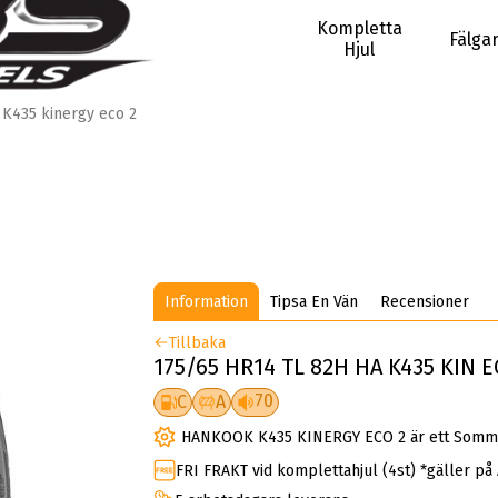
Kompletta
Fälga
Hjul
K435 kinergy eco 2
Information
Tipsa En Vän
Recensioner
Tillbaka
175/65 HR14 TL 82H HA K435 KIN E
70
C
A
HANKOOK K435 KINERGY ECO 2 är ett Somm
FRI FRAKT vid komplettahjul (4st) *gäller på