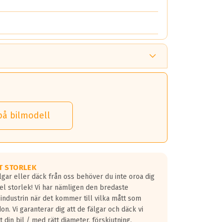
på bilmodell
T STORLEK
lgar eller däck från oss behöver du inte oroa dig
fel storlek! Vi har nämligen den bredaste
 industrin när det kommer till vilka mått som
don. Vi garanterar dig att de fälgar och däck vi
 din bil / med rätt diameter, förskjutning,