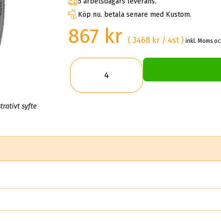
5 arbetsdagars leverans.
Köp nu. betala senare med Kustom.
867 kr
( 3468 kr / 4st )
inkl. Moms oc
trativt syfte