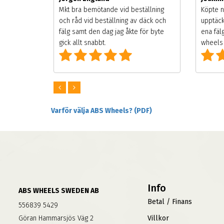
songen.
Mkt bra bemötande vid beställning
Köpte n
g men
och råd vid beställning av däck och
upptäck
digt
fälg samt den dag jag åkte för byte
ena fäl
om alla
gick allt snabbt.
wheels 
Varför välja ABS Wheels? (PDF)
Info
ABS WHEELS SWEDEN AB
Betal / Finans
556839 5429
Göran Hammarsjös Väg 2
Villkor