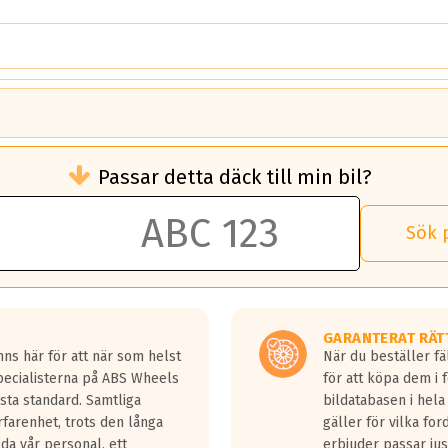
brukningen)
Passar detta däck till min bil?
 rullmotstånd.
brukning än ett klass G däck.
an 50 liter bränsle med ett klass A däck gentemot ett klass G däck.
Sök 
 vilken rutt du kör, samt vilken körstil du använder.
rtaste bromssträckan och F är den längsta.
tta lastbilar.
GARANTERAT RÄT
a in på en väg där det ligger 0.5-1.5 mm vatten.
ns här för att när som helst
När du beställer fä
a fyra billängder( ca 18meter) mellan däck med betyg A gentemot
Specialisterna på ABS Wheels
för att köpa dem i 
sta standard. Samtliga
bildatabasen i hela
rfarenhet, trots den långa
gäller för vilka for
lda vår personal, ett
erbjuder passar just