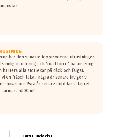
tmönster.
RUSTNING
gning har den senaste toppmoderna utrustningen.
ill smidig montering och "road force" balansering -
 hantera alla storlekar på däck och fälgar.
vi en fräsch lokal, några år senare inviger vi
lg-showroom. Fyra år senare dubblar vi lagret
på närmare 4500 m2
Lars Lundqvist