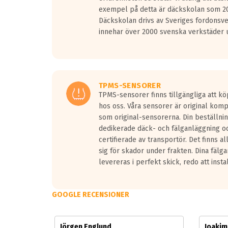
Vid körning i över 50km/h brukar rullmotståndets l
exempel på detta är däckskolan som 20
På däckmärkningen kommer det finnas en symbol a
Däckskolan drivs av Sveriges fordonsv
medans de vita vågorna påvisar om det är ett tyst 
innehar över 2000 svenska verkstäder u
Ett däck med tre svarta vågor uppnår de europeiska
regelverket som introduceras år 2016.
Ett däck med två svarta vågor är redan godkända f
Ett däck med en svart våg kommer vara minst tre d
TPMS-SENSORER
TPMS-sensorer finns tillgängliga att kö
hos oss. Våra sensorer är original kom
som original-sensorerna. Din beställnin
dedikerade däck- och fälganläggning oc
certifierade av transportör. Det finns a
sig för skador under frakten. Dina fälg
levereras i perfekt skick, redo att insta
GOOGLE RECENSIONER
Jörgen Englund
Joaki