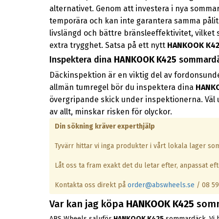
alternativet. Genom att investera i nya somma
temporära och kan inte garantera samma påli
livslängd och bättre bränsleeffektivitet, vilke
extra trygghet. Satsa på ett nytt
HANKOOK K4
Inspektera dina
HANKOOK K425
sommardä
Däckinspektion är en viktig del av fordonsunde
allmän tumregel bör du inspektera dina
HANK
övergripande skick under inspektionerna. Väl
av allt, minskar risken för olyckor.
Din sökning kräver experthjälp
Tyvärr hittar vi inga produkter i vårt lokala lager s
Låt oss ta fram exakt det du letar efter, anpassat efte
Kontakta oss direkt på
order@abswheels.se
/ 08 59
Var kan jag köpa
HANKOOK K425
somm
ABS Wheels saluför
HANKOOK K425
sommardäck. Vi ha