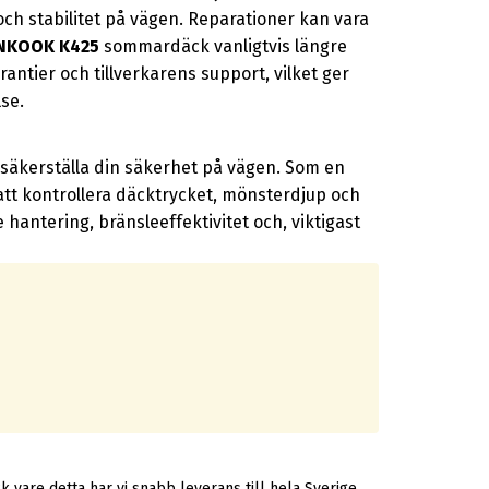
ch stabilitet på vägen. Reparationer kan vara
NKOOK K425
sommardäck vanligtvis längre
antier och tillverkarens support, vilket ger
se.
t säkerställa din säkerhet på vägen. Som en
t kontrollera däcktrycket, mönsterdjup och
antering, bränsleeffektivitet och, viktigast
 vare detta har vi snabb leverans till hela Sverige.