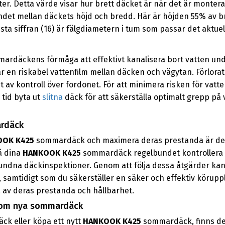
ter. Detta värde visar hur brett däcket är när det är montera
landet mellan däckets höjd och bredd. Här är höjden 55% av b
sista siffran (16) är fälgdiametern i tum som passar det aktue
ardäckens förmåga att effektivt kanalisera bort vatten unde
dar en riskabel vattenfilm mellan däcken och vägytan. Förlora
t av kontroll över fordonet. För att minimera risken för vatte
tid byta ut
slitna
däck för att säkerställa optimalt grepp på v
rdäck
OOK K425
sommardäck och maximera deras prestanda är det v
på dina
HANKOOK K425
sommardäck regelbundet kontrollera dä
undna däckinspektioner. Genom att följa dessa åtgärder ka
, samtidigt som du säkerställer en säker och effektiv körup
ta av deras prestanda och hållbarhet.
 som nya sommardäck
äck eller köpa ett nytt
HANKOOK K425
sommardäck, finns det 