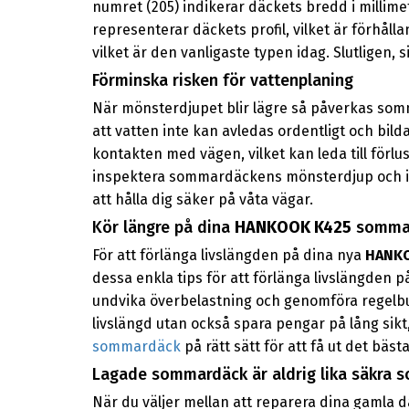
numret (205) indikerar däckets bredd i millime
representerar däckets profil, vilket är förhål
vilket är den vanligaste typen idag. Slutligen, 
Förminska risken för vattenplaning
När mönsterdjupet blir lägre så påverkas somm
att vatten inte kan avledas ordentligt och bil
kontakten med vägen, vilket kan leda till förlus
inspektera sommardäckens mönsterdjup och i 
att hålla dig säker på våta vägar.
Kör längre på dina
HANKOOK K425
somma
För att förlänga livslängden på dina nya
HANK
dessa enkla tips för att förlänga livslängden 
undvika överbelastning och genomföra regelb
livslängd utan också spara pengar på lång sikt
sommardäck
på rätt sätt för att få ut det bäs
Lagade sommardäck är aldrig lika säkra
När du väljer mellan att reparera dina gamla d