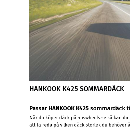
HANKOOK K425 SOMMARDÄCK
Passar
HANKOOK K425
sommardäck til
När du köper däck på abswheels.se så kan du sö
att ta reda på vilken däck storlek du behöver ä