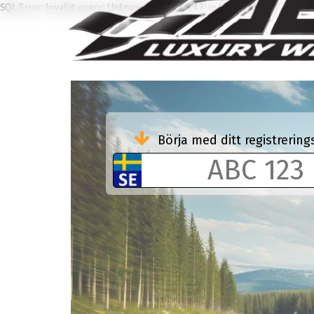
SQL Error: Invalid query: Unknown column 'K42' in 'where clause'
Börja med ditt registreri