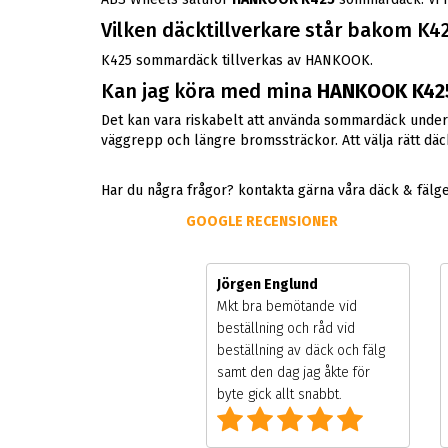
Vilken däcktillverkare står bakom K4
K425 sommardäck tillverkas av HANKOOK.
Kan jag köra med mina
HANKOOK K42
Det kan vara riskabelt att använda sommardäck under 
väggrepp och längre bromssträckor. Att välja rätt däck 
Har du några frågor? kontakta gärna våra däck & fälg
GOOGLE RECENSIONER
ger Hamberg
Jörgen Englund
vik butiken under
Mkt bra bemötande vid
säsongen. väldigt liten
beställning och råd vid
dmottagning men väldigt
beställning av däck och fälg
 service, dock väldigt
samt den dag jag åkte för
ulärt under högsäsong
byte gick allt snabbt.
 alla andra däck/fälg
etag.