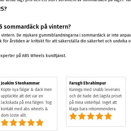
25?
5
sommardäck på vintern?
vintern. De mjukare gummiblandningarna i sommardäck är inte anpassad
för årstiden är kritiskt för att säkerställa din säkerhet och undvika o
experter på ABS Wheels kundtjänst.
Joakim Stenhammar
Farugh Ebrahimpur
Köpte nya fälgar & däck men
Kunniga med snabb leverans
upptäckte att det var en
och de hade det lägsta priset
lackskada på ena fälgen. Tog
på mina vinterhjul. Inget att
kontakt med abs wheels &
klaga bara rekommendera.
dom löste allt.