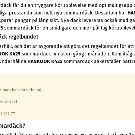
rdäck får du en tryggare körupplevelse med optimalt grepp o
tliga prestanda som helt nya sommardäck. Dessutom har
HA
t sparar pengar på lång sikt. Nya däck levereras också med gar
25
sommardäck för en smidigare och mer pålitlig körupplevel
ck regelbundet
rhåll, och det är avgörande att göra det regelbundet för at
OOK K425
sommardäck minst en gång i månaden. Kom ihåg at
 underhållna
HANKOOK K425
sommardäck säkerställer bättre h
om matchar din sökning
r din bil.
1 217 77
ardäck?
r alltid lågt pris och ett stort sortiment av sommardäck på lager. Tack