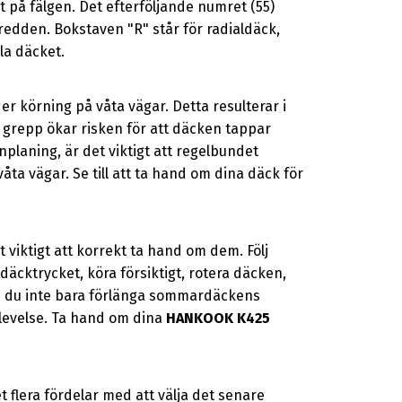
t på fälgen. Det efterföljande numret (55)
redden. Bokstaven "R" står för radialdäck,
lla däcket.
r körning på våta vägar. Detta resulterar i
t grepp ökar risken för att däcken tappar
nplaning, är det viktigt att regelbundet
åta vägar. Se till att ta hand om dina däck för
iktigt att korrekt ta hand om dem. Följ
cktrycket, köra försiktigt, rotera däcken,
n du inte bara förlänga sommardäckens
plevelse. Ta hand om dina
HANKOOK K425
flera fördelar med att välja det senare