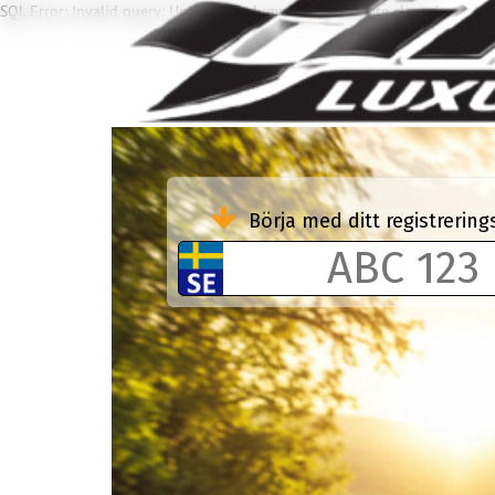
SQL Error: Invalid query: Unknown column 'K13' in 'where clause'
Börja med ditt registreri