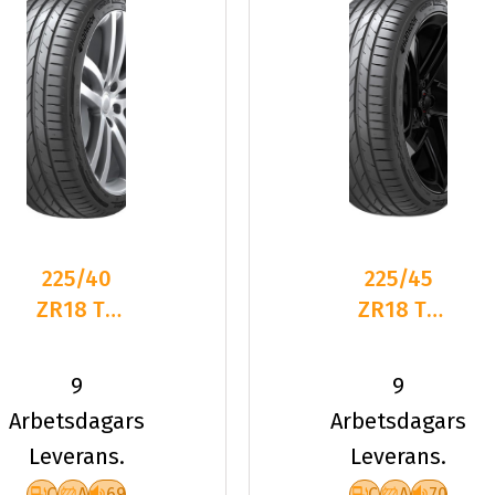
225/40
225/45
ZR18 TL
ZR18 TL
92Y HA
95Y HA
K137 VEN
K137 VEN
9
9
EVO XL +
EVO XL
Arbetsdagars
Arbetsdagars
Leverans.
Leverans.
C
A
69
C
A
70