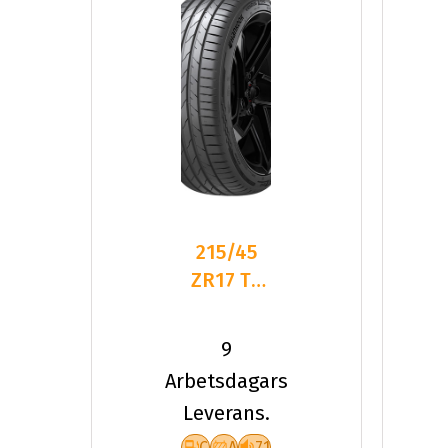
215/45
ZR17 TL
91Y HA
K137 VEN
9
EVO XL
Arbetsdagars
Leverans.
C
A
71