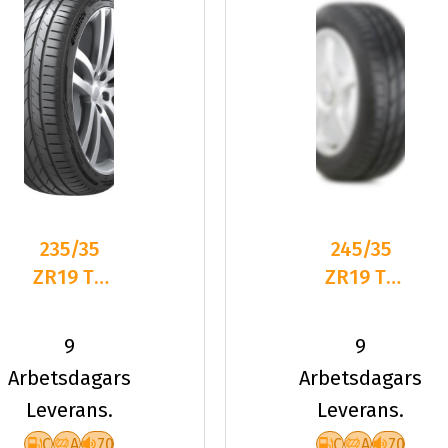
235/35
245/35
ZR19 TL
ZR19 TL
91Y HA
93Y HA
K137 VEN
K137 VEN
9
9
EVO XL +
EVO XL
Arbetsdagars
Arbetsdagars
Leverans.
Leverans.
C
A
70
C
A
70