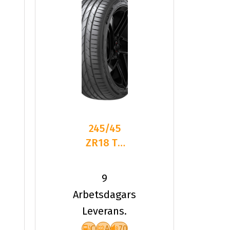
245/45
ZR18 TL
100Y HA
K137 VEN
9
EVO XL
Arbetsdagars
Leverans.
C
A
70