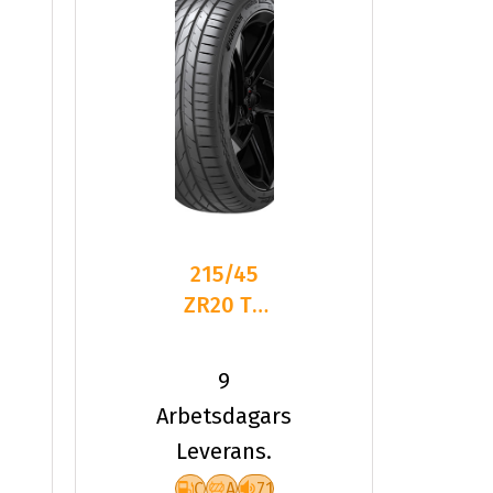
215/45
ZR20 TL
95Y HA
K137 VEN
9
EVO XL
Arbetsdagars
Leverans.
C
A
71