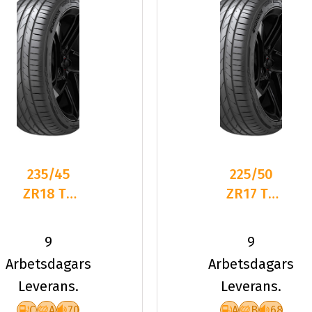
235/45
225/50
ZR18 TL
ZR17 TL
98Y HA
98Y HA
K137 VEN
K137 VEN
9
9
EVO XL
EVO XL *
Arbetsdagars
Arbetsdagars
Leverans.
Leverans.
C
A
70
A
B
68