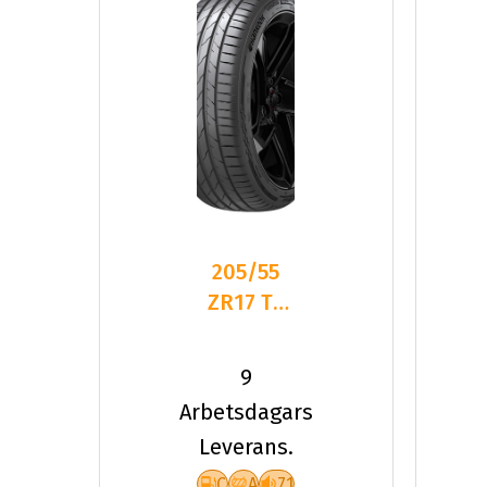
205/55
ZR17 TL
95Y HA
K137 VEN
9
EVO XL
Arbetsdagars
Leverans.
C
A
71