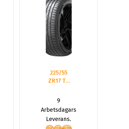
225/55
ZR17 TL
101Y HA
K137 VEN
9
EVO XL
Arbetsdagars
Leverans.
C
A
70