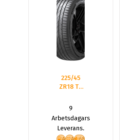
225/45
ZR18 TL
95Y HA
K137 VEN
9
EVO XL *
Arbetsdagars
Leverans.
A
A
68