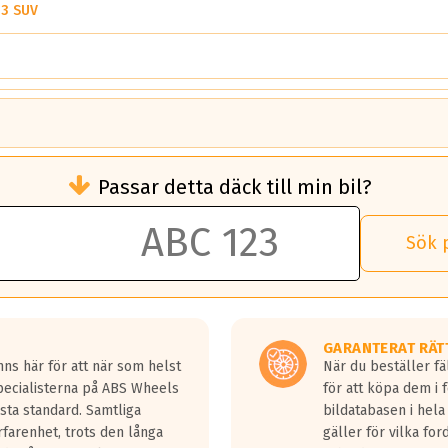
O3 SUV
brukningen)
Passar detta däck till min bil?
 rullmotstånd.
brukning än ett klass G däck.
an 50 liter bränsle med ett klass A däck gentemot ett klass G däck.
Sök 
 vilken rutt du kör, samt vilken körstil du använder.
rtaste bromssträckan och F är den längsta.
tta lastbilar.
GARANTERAT RÄT
a in på en väg där det ligger 0.5-1.5 mm vatten.
ns här för att när som helst
När du beställer fä
a fyra billängder( ca 18meter) mellan däck med betyg A gentemot
Specialisterna på ABS Wheels
för att köpa dem i 
sta standard. Samtliga
bildatabasen i hela
rfarenhet, trots den långa
gäller för vilka for