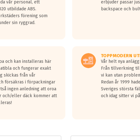
lda vår personal, ett
erbjuder passar just
jud överträffa motorljudet.
20 utbildade ABS.
backspace och bul
v ett däck med vågar. Hög bullernivå markeras med svarta vågor
erkstäders förening som
däck.
nder sin ryggrad.
 kraven som finns i dagsläget, men är inte längre tillåtna enligt nya
ör år 2016 nya regelverk.
ecibel tystare än det regelverk som börjar gälla 2016.
TOPPMODERN UT
pa och kan installeras här
Vår helt nya anläg
patibla och fungerar exakt
Från tillverkning t
g skickas från vår
vi kan utan problem
h försäkras i förpackningar
Redan år 1999 hade 
lltså ingen anledning att oroa
Sveriges största fä
ar och/eller däck kommer att
och idag sitter vi 
lleras!