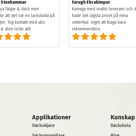
m Stenhammar
Farugh Ebrahimpur
ya fälgar & däck men
Kunniga med snabb leverans och 
te att det var en lackskada på
hade det lägsta priset på mina
gen. Tog kontakt med abs
vinterhjul. Inget att klaga bara
& dom löste allt.
rekommendera.
Applikationer
Kunskap
Däckväljare
Däckskola
Däckomvandlare
Blog