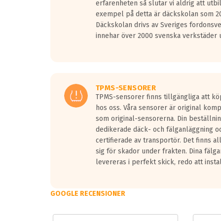
erfarenheten så slutar vi aldrig att utbi
Vid körning i över 50km/h brukar rullmotståndets l
exempel på detta är däckskolan som 20
På däckmärkningen kommer det finnas en symbol a
Däckskolan drivs av Sveriges fordonsv
medans de vita vågorna påvisar om det är ett tyst 
innehar över 2000 svenska verkstäder u
Ett däck med tre svarta vågor uppnår de europeiska
regelverket som introduceras år 2016.
Ett däck med två svarta vågor är redan godkända f
Ett däck med en svart våg kommer vara minst tre d
TPMS-SENSORER
TPMS-sensorer finns tillgängliga att kö
hos oss. Våra sensorer är original kom
som original-sensorerna. Din beställnin
dedikerade däck- och fälganläggning oc
certifierade av transportör. Det finns a
sig för skador under frakten. Dina fälg
levereras i perfekt skick, redo att insta
GOOGLE RECENSIONER