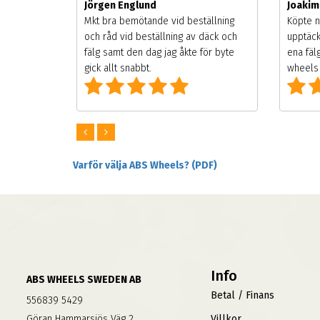
Jörgen Englund
Joaki
songen.
Mkt bra bemötande vid beställning
Köpte n
g men
och råd vid beställning av däck och
upptäck
digt
fälg samt den dag jag åkte för byte
ena fäl
om alla
gick allt snabbt.
wheels 
Varför välja ABS Wheels? (PDF)
Info
ABS WHEELS SWEDEN AB
Betal / Finans
556839 5429
Göran Hammarsjös Väg 2
Villkor