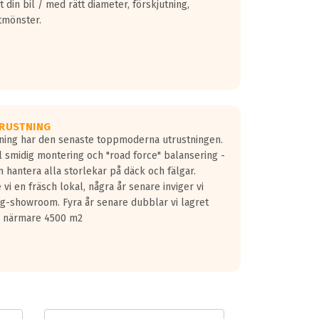
 din bil / med rätt diameter, förskjutning,
tmönster.
RUSTNING
gning har den senaste toppmoderna utrustningen.
ill smidig montering och "road force" balansering -
 hantera alla storlekar på däck och fälgar.
vi en fräsch lokal, några år senare inviger vi
lg-showroom. Fyra år senare dubblar vi lagret
på närmare 4500 m2