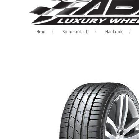
Hem
Sommardäck
Hankook