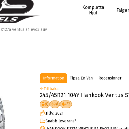
Kompletta
Fälga
Hjul
K127a ventus s1 evo3 suv
Information
Tipsa En Vän
Recensioner
Tillbaka
245/45R21 104Y Hankook Ventus S1
72
C
A
Tillv: 2021
Snabb leverans*
HANKOOK K127A VENTUS S1 EVO3 SUV är et