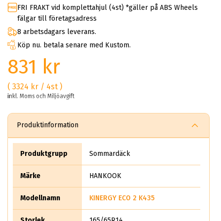
FRI FRAKT vid komplettahjul (4st) *gäller på ABS Wheels
fälgar till företagsadress
8 arbetsdagars leverans.
Köp nu. betala senare med Kustom.
831 kr
( 3324 kr / 4st )
inkl. Moms och Miljöavgift
Produktinformation
Produktgrupp
Sommardäck
Märke
HANKOOK
Modellnamn
KINERGY ECO 2 K435
Storlek
165/65R14