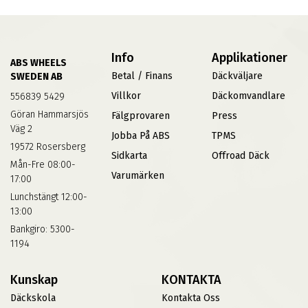
Info
Applikationer
ABS WHEELS
Betal / Finans
Däckväljare
SWEDEN AB
Villkor
Däckomvandlare
556839 5429
Göran Hammarsjös
Fälgprovaren
Press
Väg 2
Jobba På ABS
TPMS
19572 Rosersberg
Sidkarta
Offroad Däck
Mån-Fre 08:00-
Varumärken
17:00
Lunchstängt 12:00-
13:00
Bankgiro: 5300-
1194
Kunskap
KONTAKTA
Däckskola
Kontakta Oss