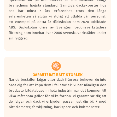
längsta.
branschens högsta standard. Samtliga däckexperter hos
Inga D eller G betyg delas ut för
oss har minst 5 års erfarenhet, trots den långa
personbilar och lätta lastbilar.
erfarenheten så slutar vi aldrig att utbilda vår personal,
Betyget sätts efter ett test där däcken
ett exempel på detta är däckskolan som 2020 utbildade
skall bromsa in på en väg där det ligger
ABS. Däckskolan drivs av Sveriges fordonsverkstäders
0.5-1.5 mm vatten.
förening som innehar över 2000 svenska verkstäder under
I 80km/h kommer skillnaden på
sin ryggrad.
bromssträckan vara fyra billängder( ca
18meter) mellan däck med betyg A
gentemot F.
Bullernivån:
Vid körning i över 50km/h brukar
rullmotståndets ljud överträffa
GARANTERAT RÄTT STORLEK
När du beställer fälgar eller däck från oss behöver du inte
motorljudet.
oroa dig för att köpa dem i fel storlek! Vi har nämligen den
På däckmärkningen kommer det finnas
bredaste bildatabasen i hela industrin när det kommer till
en symbol av ett däck med vågar. Hög
vilka mått som gäller för vilka fordon. Vi garanterar dig att
bullernivå markeras med svarta vågor
de fälgar och däck vi erbjuder passar just din bil / med
medans de vita vågorna påvisar om det är
rätt diameter, förskjutning, backspace och bultmönster.
ett tyst däck.
Ett däck med tre svarta vågor uppnår de