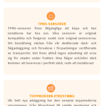
europeiska kraven som finns i dagsläget,
men är inte längre tillåtna enligt nya
regelverket som introduceras år 2016.
Ett däck med två svarta vågor är redan
godkända för år 2016 nya regelverk.
TPMS-SENSORER
TPMS-sensorer finns tillgängliga att köpa och kan
Ett däck med en svart våg kommer vara
installeras här hos oss. Våra sensorer är original
minst tre decibel tystare än det
kompatibla och fungerar exakt som original-sensorerna.
regelverk som börjar gälla 2016.
Din beställning skickas från vår dedikerade däck- och
fälganläggning och försäkras i förpackningar certifierade
av transportör. Det finns alltså ingen anledning att oroa
sig för skador under frakten. Dina fälgar och/eller däck
kommer att levereras i perfekt skick, redo att installeras!
TOPPMODERN UTRUSTNING
Vår helt nya anläggning har den senaste toppmoderna
utrustningen. Från tillverkning till smidig montering och