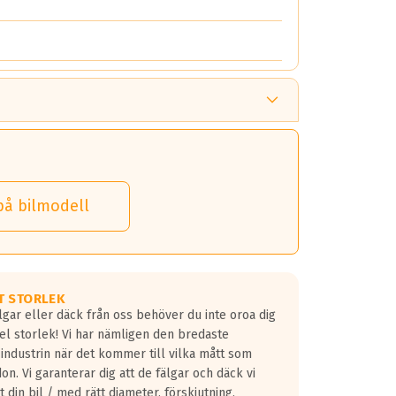
på bilmodell
T STORLEK
lgar eller däck från oss behöver du inte oroa dig
fel storlek! Vi har nämligen den bredaste
 industrin när det kommer till vilka mått som
don. Vi garanterar dig att de fälgar och däck vi
 din bil / med rätt diameter, förskjutning,