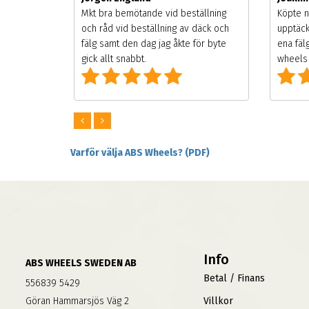
songen.
Mkt bra bemötande vid beställning
Köpte n
g men
och råd vid beställning av däck och
upptäck
digt
fälg samt den dag jag åkte för byte
ena fäl
om alla
gick allt snabbt.
wheels 
Varför välja ABS Wheels? (PDF)
Info
ABS WHEELS SWEDEN AB
Betal / Finans
556839 5429
Göran Hammarsjös Väg 2
Villkor