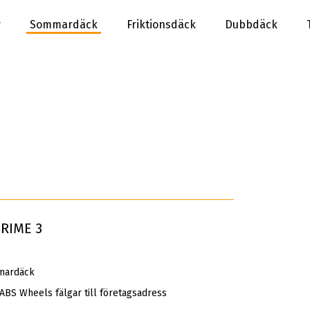
r
Sommardäck
Friktionsdäck
Dubbdäck
PRIME 3
mardäck
 ABS Wheels fälgar till företagsadress