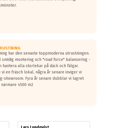
tmönster.
RUSTNING
gning har den senaste toppmoderna utrustningen.
ill smidig montering och "road force" balansering -
 hantera alla storlekar på däck och fälgar.
vi en fräsch lokal, några år senare inviger vi
lg-showroom. Fyra år senare dubblar vi lagret
på närmare 4500 m2
Lars Lundqvist