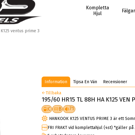
Kompletta
Fälga
Hjul
K125 ventus prime 3
Information
Tipsa En Vän
Recensioner
Tillbaka
195/60 HR15 TL 88H HA K125 VEN 
71
C
B
HANKOOK K125 VENTUS PRIME 3 är ett Som
FRI FRAKT vid komplettahjul (4st) *gäller på