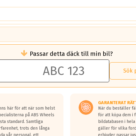
brukningen)
Passar detta däck till min bil?
 rullmotstånd.
brukning än ett klass G däck.
an 50 liter bränsle med ett klass A däck gentemot ett klass G däck.
Sök 
 vilken rutt du kör, samt vilken körstil du använder.
rtaste bromssträckan och F är den längsta.
tta lastbilar.
GARANTERAT RÄT
a in på en väg där det ligger 0.5-1.5 mm vatten.
ns här för att när som helst
När du beställer fä
a fyra billängder( ca 18meter) mellan däck med betyg A gentemot
Specialisterna på ABS Wheels
för att köpa dem i 
sta standard. Samtliga
bildatabasen i hela
rfarenhet, trots den långa
gäller för vilka for
lda vår personal, ett
erbjuder passar just