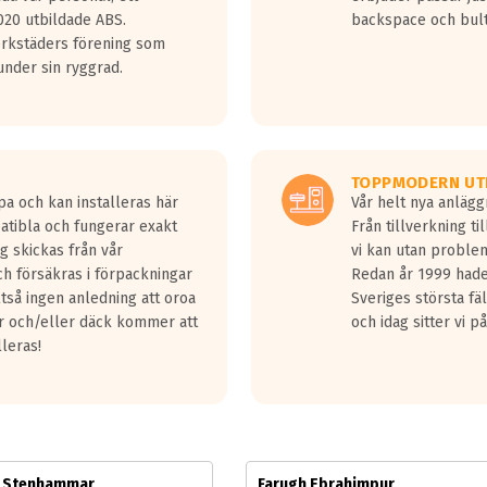
jud överträffa motorljudet.
20 utbildade ABS.
backspace och bul
v ett däck med vågar. Hög bullernivå markeras med svarta vågor
erkstäders förening som
däck.
nder sin ryggrad.
 kraven som finns i dagsläget, men är inte längre tillåtna enligt nya
ör år 2016 nya regelverk.
ecibel tystare än det regelverk som börjar gälla 2016.
TOPPMODERN UT
pa och kan installeras här
Vår helt nya anläg
patibla och fungerar exakt
Från tillverkning t
g skickas från vår
vi kan utan problem
h försäkras i förpackningar
Redan år 1999 hade 
lltså ingen anledning att oroa
Sveriges största fä
ar och/eller däck kommer att
och idag sitter vi 
lleras!
m Stenhammar
Farugh Ebrahimpur