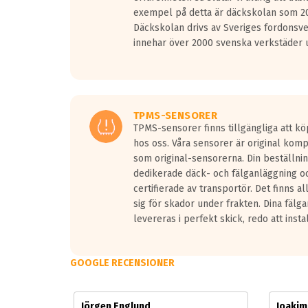
Vid körning i över 50km/h brukar rullmotståndets l
exempel på detta är däckskolan som 20
På däckmärkningen kommer det finnas en symbol a
Däckskolan drivs av Sveriges fordonsv
medans de vita vågorna påvisar om det är ett tyst 
innehar över 2000 svenska verkstäder u
Ett däck med tre svarta vågor uppnår de europeiska
regelverket som introduceras år 2016.
Ett däck med två svarta vågor är redan godkända f
Ett däck med en svart våg kommer vara minst tre d
TPMS-SENSORER
TPMS-sensorer finns tillgängliga att kö
hos oss. Våra sensorer är original kom
som original-sensorerna. Din beställnin
dedikerade däck- och fälganläggning oc
certifierade av transportör. Det finns a
sig för skador under frakten. Dina fälg
levereras i perfekt skick, redo att insta
GOOGLE RECENSIONER
Jörgen Englund
Joaki