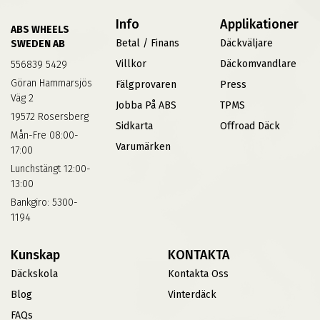
Info
Applikationer
ABS WHEELS
Betal / Finans
Däckväljare
SWEDEN AB
Villkor
Däckomvandlare
556839 5429
Göran Hammarsjös
Fälgprovaren
Press
Väg 2
Jobba På ABS
TPMS
19572 Rosersberg
Sidkarta
Offroad Däck
Mån-Fre 08:00-
Varumärken
17:00
Lunchstängt 12:00-
13:00
Bankgiro: 5300-
1194
Kunskap
KONTAKTA
Däckskola
Kontakta Oss
Blog
Vinterdäck
FAQs