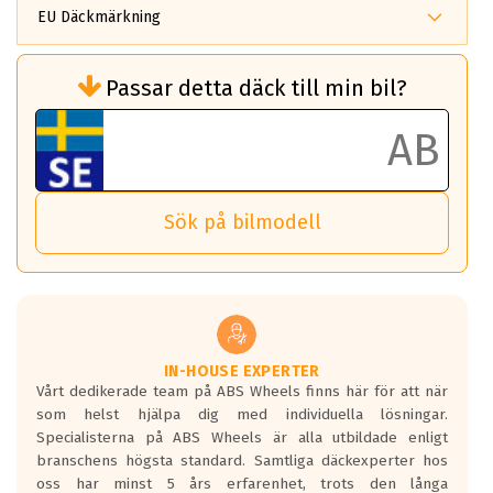
EU Däckmärkning
Rullmotstånd (Som har en inverkan på
Passar detta däck till min bil?
bränsleförbrukningen)
Det ska vara en betygsskala från klass A
till G för rullmotstånd.
Ett klass A däck kommer ha 6,5% bättre
bränsleförbrukning än ett klass G däck.
Det betyder att om man kör 10,000 km,
Sök på bilmodell
så sparar man 50 liter bränsle med ett
klass A däck gentemot ett klass G däck.
Detta är genomsnittet; beroende på väg
underlaget, vilken rutt du kör, samt
vilken körstil du använder.
Våtgrepp egenskaper:
IN-HOUSE EXPERTER
Vårt dedikerade team på ABS Wheels finns här för att när
Betygsskalan är satt A till F. Där A påvisar
som helst hjälpa dig med individuella lösningar.
den kortaste bromssträckan och F är den
Specialisterna på ABS Wheels är alla utbildade enligt
längsta.
branschens högsta standard. Samtliga däckexperter hos
Inga D eller G betyg delas ut för
oss har minst 5 års erfarenhet, trots den långa