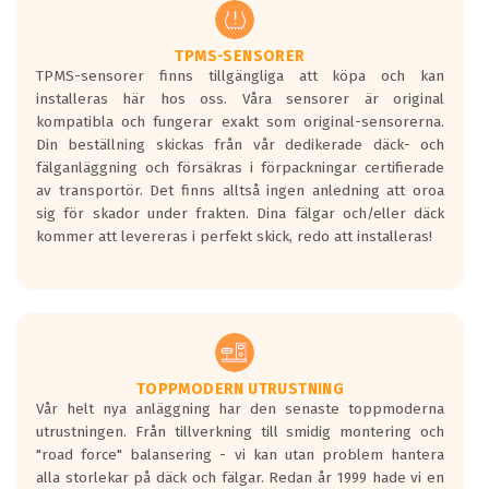
regelverket som introduceras år 2016.
Ett däck med två svarta vågor är redan
godkända för år 2016 nya regelverk.
TPMS-SENSORER
TPMS-sensorer finns tillgängliga att köpa och kan
Ett däck med en svart våg kommer vara
installeras här hos oss. Våra sensorer är original
minst tre decibel tystare än det
kompatibla och fungerar exakt som original-sensorerna.
regelverk som börjar gälla 2016.
Din beställning skickas från vår dedikerade däck- och
fälganläggning och försäkras i förpackningar certifierade
av transportör. Det finns alltså ingen anledning att oroa
sig för skador under frakten. Dina fälgar och/eller däck
kommer att levereras i perfekt skick, redo att installeras!
TOPPMODERN UTRUSTNING
Vår helt nya anläggning har den senaste toppmoderna
utrustningen. Från tillverkning till smidig montering och
"road force" balansering - vi kan utan problem hantera
alla storlekar på däck och fälgar. Redan år 1999 hade vi en