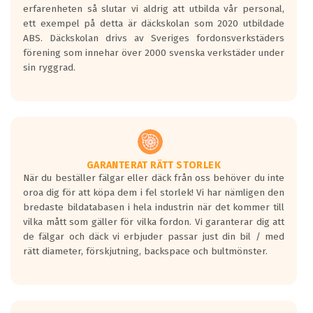
personbilar och lätta lastbilar.
erfarenheten så slutar vi aldrig att utbilda vår personal,
Betyget sätts efter ett test där däcken
ett exempel på detta är däckskolan som 2020 utbildade
skall bromsa in på en väg där det ligger
ABS. Däckskolan drivs av Sveriges fordonsverkstäders
0.5-1.5 mm vatten.
förening som innehar över 2000 svenska verkstäder under
I 80km/h kommer skillnaden på
sin ryggrad.
bromssträckan vara fyra billängder( ca
18meter) mellan däck med betyg A
gentemot F.
Bullernivån:
Vid körning i över 50km/h brukar
rullmotståndets ljud överträffa
GARANTERAT RÄTT STORLEK
När du beställer fälgar eller däck från oss behöver du inte
motorljudet.
oroa dig för att köpa dem i fel storlek! Vi har nämligen den
På däckmärkningen kommer det finnas
bredaste bildatabasen i hela industrin när det kommer till
en symbol av ett däck med vågar. Hög
vilka mått som gäller för vilka fordon. Vi garanterar dig att
bullernivå markeras med svarta vågor
de fälgar och däck vi erbjuder passar just din bil / med
medans de vita vågorna påvisar om det är
rätt diameter, förskjutning, backspace och bultmönster.
ett tyst däck.
Ett däck med tre svarta vågor uppnår de
europeiska kraven som finns i dagsläget,
men är inte längre tillåtna enligt nya