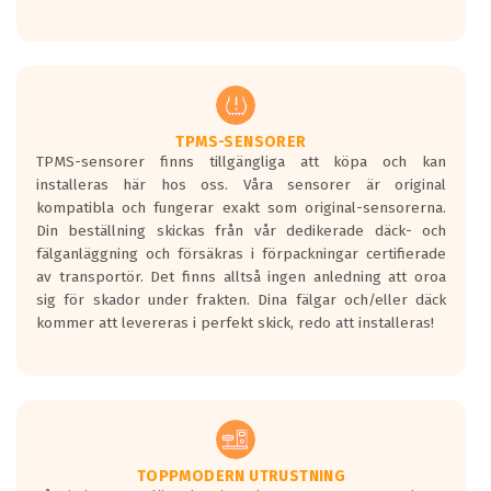
Ett däck med tre svarta vågor uppnår de
europeiska kraven som finns i dagsläget,
men är inte längre tillåtna enligt nya
regelverket som introduceras år 2016.
Ett däck med två svarta vågor är redan
godkända för år 2016 nya regelverk.
TPMS-SENSORER
TPMS-sensorer finns tillgängliga att köpa och kan
Ett däck med en svart våg kommer vara
installeras här hos oss. Våra sensorer är original
minst tre decibel tystare än det
kompatibla och fungerar exakt som original-sensorerna.
regelverk som börjar gälla 2016.
Din beställning skickas från vår dedikerade däck- och
fälganläggning och försäkras i förpackningar certifierade
av transportör. Det finns alltså ingen anledning att oroa
sig för skador under frakten. Dina fälgar och/eller däck
kommer att levereras i perfekt skick, redo att installeras!
TOPPMODERN UTRUSTNING