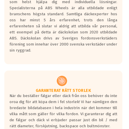
som helst hjälpa dig med individuella lösningar.
den kortaste bromssträckan och F är den
Specialisterna på ABS Wheels är alla utbildade enligt
längsta.
branschens högsta standard. Samtliga däckexperter hos
Inga D eller G betyg delas ut för
oss har minst 5 års erfarenhet, trots den långa
personbilar och lätta lastbilar.
erfarenheten så slutar vi aldrig att utbilda vår personal,
Betyget sätts efter ett test där däcken
ett exempel på detta är däckskolan som 2020 utbildade
skall bromsa in på en väg där det ligger
ABS. Däckskolan drivs av Sveriges fordonsverkstäders
0.5-1.5 mm vatten.
förening som innehar över 2000 svenska verkstäder under
I 80km/h kommer skillnaden på
sin ryggrad.
bromssträckan vara fyra billängder( ca
18meter) mellan däck med betyg A
gentemot F.
Bullernivån:
Vid körning i över 50km/h brukar
rullmotståndets ljud överträffa
GARANTERAT RÄTT STORLEK
När du beställer fälgar eller däck från oss behöver du inte
motorljudet.
oroa dig för att köpa dem i fel storlek! Vi har nämligen den
På däckmärkningen kommer det finnas
bredaste bildatabasen i hela industrin när det kommer till
en symbol av ett däck med vågar. Hög
vilka mått som gäller för vilka fordon. Vi garanterar dig att
bullernivå markeras med svarta vågor
de fälgar och däck vi erbjuder passar just din bil / med
medans de vita vågorna påvisar om det är
rätt diameter, förskjutning, backspace och bultmönster.
ett tyst däck.