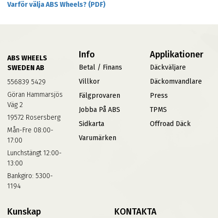
Varför välja ABS Wheels? (PDF)
Info
Applikationer
ABS WHEELS
Betal / Finans
Däckväljare
SWEDEN AB
Villkor
Däckomvandlare
556839 5429
Göran Hammarsjös
Fälgprovaren
Press
Väg 2
Jobba På ABS
TPMS
19572 Rosersberg
Sidkarta
Offroad Däck
Mån-Fre 08:00-
Varumärken
17:00
Lunchstängt 12:00-
13:00
Bankgiro: 5300-
1194
Kunskap
KONTAKTA