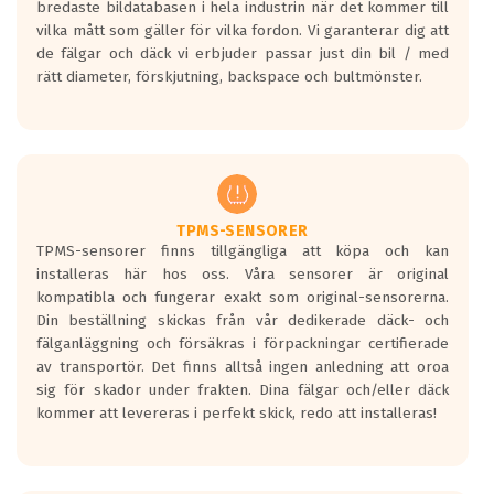
bredaste bildatabasen i hela industrin när det kommer till
en symbol av ett däck med vågar. Hög
vilka mått som gäller för vilka fordon. Vi garanterar dig att
bullernivå markeras med svarta vågor
de fälgar och däck vi erbjuder passar just din bil / med
medans de vita vågorna påvisar om det är
rätt diameter, förskjutning, backspace och bultmönster.
ett tyst däck.
Ett däck med tre svarta vågor uppnår de
europeiska kraven som finns i dagsläget,
men är inte längre tillåtna enligt nya
regelverket som introduceras år 2016.
Ett däck med två svarta vågor är redan
godkända för år 2016 nya regelverk.
TPMS-SENSORER
TPMS-sensorer finns tillgängliga att köpa och kan
Ett däck med en svart våg kommer vara
installeras här hos oss. Våra sensorer är original
minst tre decibel tystare än det
kompatibla och fungerar exakt som original-sensorerna.
regelverk som börjar gälla 2016.
Din beställning skickas från vår dedikerade däck- och
fälganläggning och försäkras i förpackningar certifierade
av transportör. Det finns alltså ingen anledning att oroa
sig för skador under frakten. Dina fälgar och/eller däck
kommer att levereras i perfekt skick, redo att installeras!