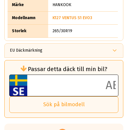
Märke
HANKOOK
Modellnamn
K127 VENTUS S1 EVO3
Storlek
265/30R19
EU Däckmärkning
Rullmotstånd (Som har en inverkan på
Passar detta däck till min bil?
bränsleförbrukningen)
Det ska vara en betygsskala från klass A
till G för rullmotstånd.
Ett klass A däck kommer ha 6,5% bättre
bränsleförbrukning än ett klass G däck.
Det betyder att om man kör 10,000 km,
Sök på bilmodell
så sparar man 50 liter bränsle med ett
klass A däck gentemot ett klass G däck.
Detta är genomsnittet; beroende på väg
underlaget, vilken rutt du kör, samt