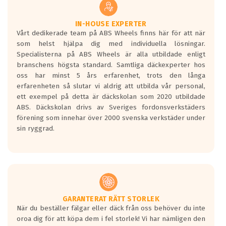
vilken körstil du använder.
Våtgrepp egenskaper:
IN-HOUSE EXPERTER
Vårt dedikerade team på ABS Wheels finns här för att när
Betygsskalan är satt A till F. Där A påvisar
som helst hjälpa dig med individuella lösningar.
den kortaste bromssträckan och F är den
Specialisterna på ABS Wheels är alla utbildade enligt
längsta.
branschens högsta standard. Samtliga däckexperter hos
Inga D eller G betyg delas ut för
oss har minst 5 års erfarenhet, trots den långa
personbilar och lätta lastbilar.
erfarenheten så slutar vi aldrig att utbilda vår personal,
Betyget sätts efter ett test där däcken
ett exempel på detta är däckskolan som 2020 utbildade
skall bromsa in på en väg där det ligger
ABS. Däckskolan drivs av Sveriges fordonsverkstäders
0.5-1.5 mm vatten.
förening som innehar över 2000 svenska verkstäder under
I 80km/h kommer skillnaden på
sin ryggrad.
bromssträckan vara fyra billängder( ca
18meter) mellan däck med betyg A
gentemot F.
Bullernivån:
Vid körning i över 50km/h brukar
rullmotståndets ljud överträffa
GARANTERAT RÄTT STORLEK
När du beställer fälgar eller däck från oss behöver du inte
motorljudet.
oroa dig för att köpa dem i fel storlek! Vi har nämligen den
På däckmärkningen kommer det finnas