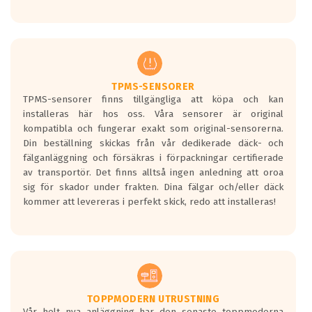
Ett däck med tre svarta vågor uppnår de
europeiska kraven som finns i dagsläget,
men är inte längre tillåtna enligt nya
regelverket som introduceras år 2016.
Ett däck med två svarta vågor är redan
godkända för år 2016 nya regelverk.
TPMS-SENSORER
TPMS-sensorer finns tillgängliga att köpa och kan
Ett däck med en svart våg kommer vara
installeras här hos oss. Våra sensorer är original
minst tre decibel tystare än det
kompatibla och fungerar exakt som original-sensorerna.
regelverk som börjar gälla 2016.
Din beställning skickas från vår dedikerade däck- och
fälganläggning och försäkras i förpackningar certifierade
av transportör. Det finns alltså ingen anledning att oroa
sig för skador under frakten. Dina fälgar och/eller däck
kommer att levereras i perfekt skick, redo att installeras!
TOPPMODERN UTRUSTNING
Vår helt nya anläggning har den senaste toppmoderna