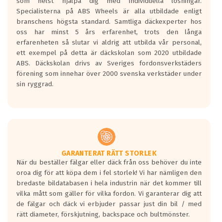
som helst hjälpa dig med individuella lösningar.
den kortaste bromssträckan och F är den
Specialisterna på ABS Wheels är alla utbildade enligt
längsta.
branschens högsta standard. Samtliga däckexperter hos
Inga D eller G betyg delas ut för
oss har minst 5 års erfarenhet, trots den långa
personbilar och lätta lastbilar.
erfarenheten så slutar vi aldrig att utbilda vår personal,
Betyget sätts efter ett test där däcken
ett exempel på detta är däckskolan som 2020 utbildade
skall bromsa in på en väg där det ligger
ABS. Däckskolan drivs av Sveriges fordonsverkstäders
0.5-1.5 mm vatten.
förening som innehar över 2000 svenska verkstäder under
I 80km/h kommer skillnaden på
sin ryggrad.
bromssträckan vara fyra billängder( ca
18meter) mellan däck med betyg A
gentemot F.
Bullernivån:
Vid körning i över 50km/h brukar
rullmotståndets ljud överträffa
GARANTERAT RÄTT STORLEK
När du beställer fälgar eller däck från oss behöver du inte
motorljudet.
oroa dig för att köpa dem i fel storlek! Vi har nämligen den
På däckmärkningen kommer det finnas
bredaste bildatabasen i hela industrin när det kommer till
en symbol av ett däck med vågar. Hög
vilka mått som gäller för vilka fordon. Vi garanterar dig att
bullernivå markeras med svarta vågor
de fälgar och däck vi erbjuder passar just din bil / med
medans de vita vågorna påvisar om det är
rätt diameter, förskjutning, backspace och bultmönster.
ett tyst däck.