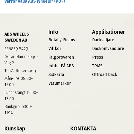
Varför välja ABS Wheels? (PDF)
Info
Applikationer
ABS WHEELS
Betal / Finans
Däckväljare
SWEDEN AB
Villkor
Däckomvandlare
556839 5429
Göran Hammarsjös
Fälgprovaren
Press
Väg 2
Jobba På ABS
TPMS
19572 Rosersberg
Sidkarta
Offroad Däck
Mån-Fre 08:00-
Varumärken
17:00
Lunchstängt 12:00-
13:00
Bankgiro: 5300-
1194
Kunskap
KONTAKTA