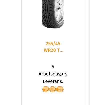
255/45
WR20 TL
101W GY
EXCELLENCE
9
AO FP
Arbetsdagars
Leverans.
D
B
72