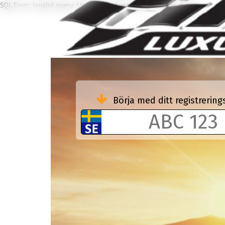
SQL Error: Invalid query: Unknown column 'EXC' in 'where clause'
Börja med ditt registreri