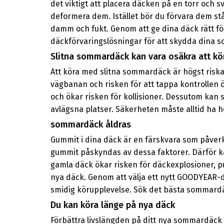
det viktigt att placera däcken på en torr och s
deformera dem. Istället bör du förvara dem st
damm och fukt. Genom att ge dina däck rätt fö
däckförvaringslösningar för att skydda dina 
Slitna sommardäck kan vara osäkra att k
Att köra med slitna sommardäck är högst riska
vägbanan och risken för att tappa kontrollen ö
och ökar risken för kollisioner. Dessutom kan sl
avlägsna platser. Säkerheten måste alltid ha hö
sommardäck åldras
Gummit i dina däck är en färskvara som påverk
gummit påskyndas av dessa faktorer. Därför 
gamla däck ökar risken för däckexplosioner, p
nya däck. Genom att välja ett nytt GOODYEAR-d
smidig körupplevelse. Sök det bästa sommardä
Du kan köra länge på nya däck
Förbättra livslängden på ditt nya sommardäck -