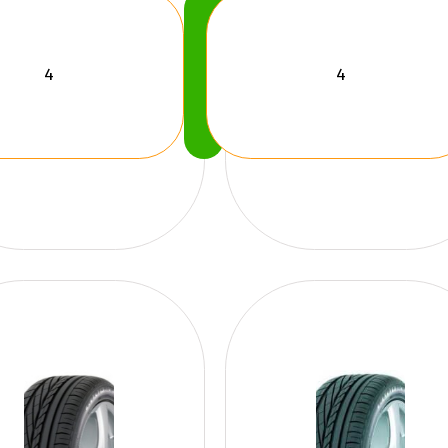
Köp
Nu