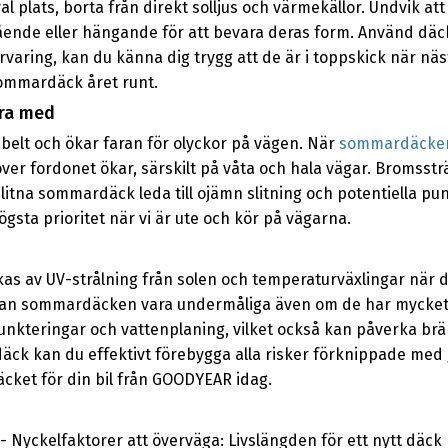
val plats, borta från direkt solljus och värmekällor. Undvik a
ående eller hängande för att bevara deras form. Använd däc
rvaring, kan du känna dig trygg att de är i toppskick när nä
sommardäck året runt.
öra med
belt och ökar faran för olyckor på vägen. När
sommardäcke
ver fordonet ökar, särskilt på våta och hala vägar. Bromsstr
itna sommardäck leda till ojämn slitning och potentiella punkt
gsta prioritet när vi är ute och kör på vägarna.
as av UV-strålning från solen och temperaturväxlingar när de
kan sommardäcken vara undermåliga även om de har mycket
unkteringar och vattenplaning, vilket också kan påverka brä
äck kan du effektivt förebygga alla risker förknippade med 
cket för din bil från GOODYEAR idag.
 Nyckelfaktorer att överväga: Livslängden för ett nytt däck p