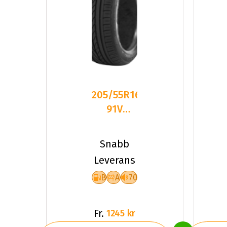
205/55R16
91V
GOODYEAR
EXCELLENCE
Snabb
BA170
Leverans
B
A
70
Fr.
1245 kr