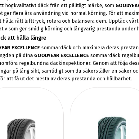
tt högkvalitativt däck från ett pålitligt märke, som
GOODYEAR
ket ger flera års användning vid normal körning. För att maxim
tt hålla rätt lufttryck, rotera och balansera dem. Upptäck v
ativ som ger smidig körning och långvarig prestanda under he
 att hålla längre
EAR EXCELLENCE
sommardäck och maximera deras prestanda 
slängden på dina
GOODYEAR EXCELLENCE
sommardäck regelbund
enomföra regelbundna däckinspektioner. Genom att följa dess
ar på lång sikt, samtidigt som du säkerställer en säker oc
 att få ut det mesta av deras prestanda och hållbarhet.