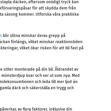
tt stapla däcken, eftersom onödigt tryck kan
kförvaringspåsar för att skydda dem från
sta säsong kommer. Utforska våra praktiska
n
blir slitna minskar deras grepp på
äckan förlängs, vilket minskar reaktionstiden
eringar, vilket ökar risken för att bli fast på
 sitter monterade på din bil. Åldrandet av
 mönsterdjup kvar och ser ut som nya. Med
nslekonsumtionen och leda till mer ljud än
gamla däck och säkerställa en trygg och
åverkas av flera faktorer, inklusive din