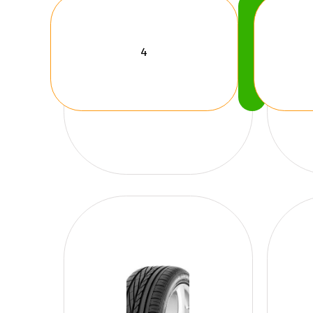
Köp
Nu