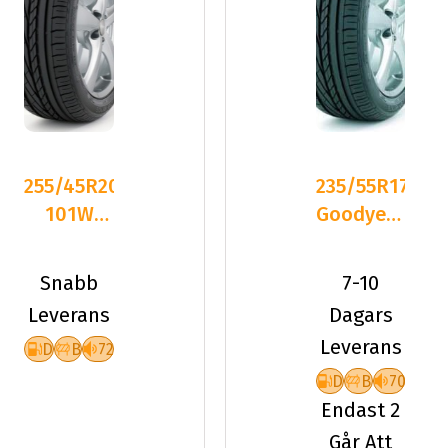
255/45R20
235/55R17
101W
Goodyear
Goodyear
Excellence
Excellence
99V AO
Snabb
7-10
DBB70
Leverans
Dagars
Leverans
D
B
72
D
B
70
Endast 2
Går Att