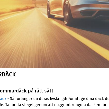
RDÄCK
ommardäck på rätt sätt
äck
- Så förlänger du deras livslängd: För att ge dina däck d
e. Ta första steget genom att noggrant rengöra däcken för a