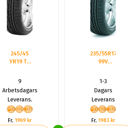
245/45
235/55R17
YR19 TL
99V
98Y GY
Goodyear
EXCELLENCE
Excellence
9
1-3
* ROF FP
AO 2023
Arbetsdagars
Dagars
Leverans.
Leverans
D
C
71
D
B
70
Fr.
Fr.
1969 kr
1983 kr