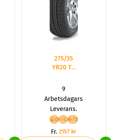
275/35
YR20 TL
102Y GY
EXCELLENCE
9
* ROF XL
Arbetsdagars
FP
Leverans.
D
C
73
Fr.
2157 kr