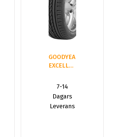
GOODYEAR
EXCELLENCE
245/40R20
99 Y XL
7-14
Dagars
Leverans