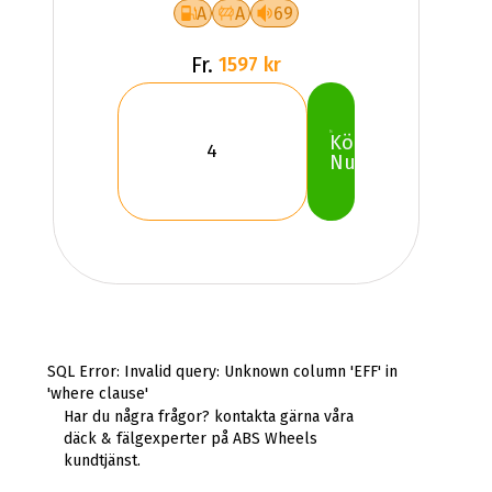
A
A
69
Fr.
1597 kr
Köp
Nu
SQL Error: Invalid query: Unknown column 'EFF' in
'where clause'
Har du några frågor? kontakta gärna våra
däck & fälgexperter på ABS Wheels
kundtjänst.