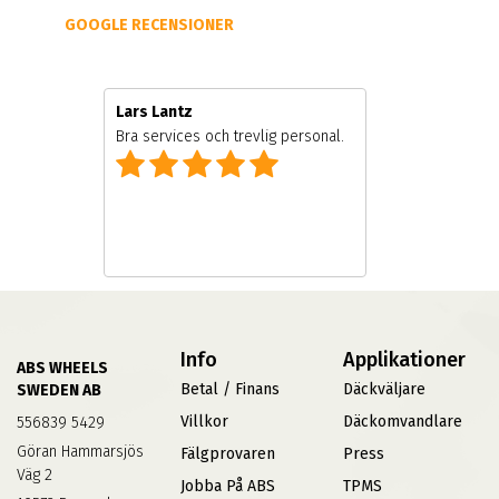
GOOGLE RECENSIONER
Lars Lantz
Bra services och trevlig personal.
Info
Applikationer
ABS WHEELS
Betal / Finans
Däckväljare
SWEDEN AB
Villkor
Däckomvandlare
556839 5429
Göran Hammarsjös
Fälgprovaren
Press
Väg 2
Jobba På ABS
TPMS