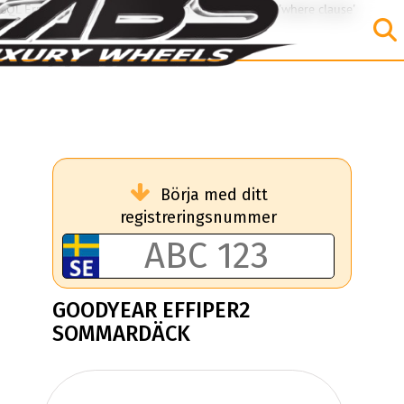
SQL Error: Invalid query: Unknown column 'EFF' in 'where clause'
Börja med ditt
registreringsnummer
GOODYEAR EFFIPER2
SOMMARDÄCK