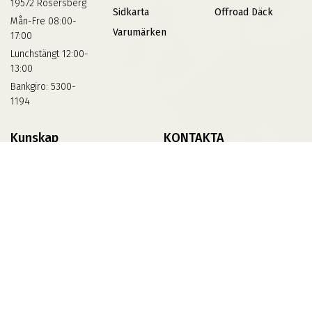
19572 Rosersberg
Sidkarta
Offroad Däck
Mån-Fre 08:00-
Varumärken
17:00
Lunchstängt 12:00-
13:00
Bankgiro: 5300-
1194
Kunskap
KONTAKTA
Däckskola
Kontakta Oss
Blog
Vinterdäck
FAQs
Informationsbank Av Däck
Och Fälgar
ABS360
© 2026 Skapad av ABS IT. Alla rättigheter förbehållna.