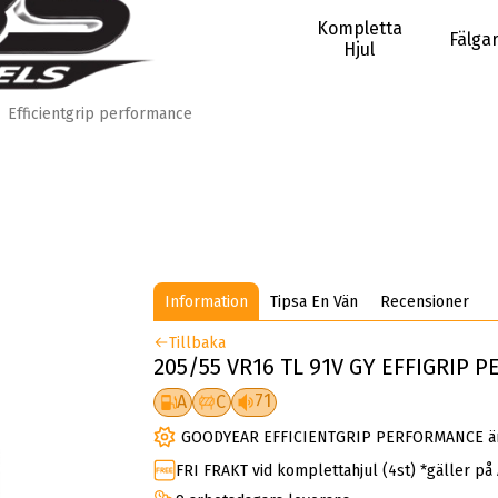
Kompletta
Fälga
Hjul
Efficientgrip performance
Information
Tipsa En Vän
Recensioner
Tillbaka
205/55 VR16 TL 91V GY EFFIGRIP P
71
A
C
GOODYEAR EFFICIENTGRIP PERFORMANCE är
FRI FRAKT vid komplettahjul (4st) *gäller på