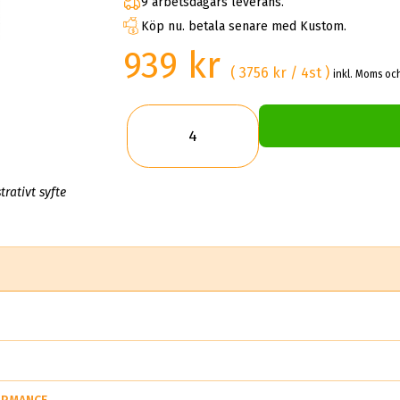
9 arbetsdagars leverans.
Köp nu. betala senare med Kustom.
939 kr
( 3756 kr / 4st )
inkl. Moms och
trativt syfte