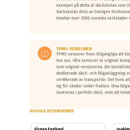
Vid körning i över 50km/h brukar rullmotståndets l
exempel på detta är däckskolan som 20
På däckmärkningen kommer det finnas en symbol a
Däckskolan drivs av Sveriges fordonsv
medans de vita vågorna påvisar om det är ett tyst 
innehar över 2000 svenska verkstäder u
Ett däck med tre svarta vågor uppnår de europeiska
regelverket som introduceras år 2016.
Ett däck med två svarta vågor är redan godkända f
Ett däck med en svart våg kommer vara minst tre d
TPMS-SENSORER
TPMS-sensorer finns tillgängliga att kö
hos oss. Våra sensorer är original kom
som original-sensorerna. Din beställnin
dedikerade däck- och fälganläggning oc
certifierade av transportör. Det finns a
sig för skador under frakten. Dina fälg
levereras i perfekt skick, redo att insta
GOOGLE RECENSIONER
Jörgen Englund
Joaki