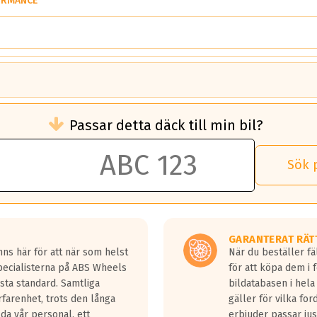
ORMANCE
brukningen)
Passar detta däck till min bil?
 rullmotstånd.
brukning än ett klass G däck.
an 50 liter bränsle med ett klass A däck gentemot ett klass G däck.
Sök 
 vilken rutt du kör, samt vilken körstil du använder.
rtaste bromssträckan och F är den längsta.
tta lastbilar.
GARANTERAT RÄT
a in på en väg där det ligger 0.5-1.5 mm vatten.
ns här för att när som helst
När du beställer fä
a fyra billängder( ca 18meter) mellan däck med betyg A gentemot
Specialisterna på ABS Wheels
för att köpa dem i 
sta standard. Samtliga
bildatabasen i hela
rfarenhet, trots den långa
gäller för vilka for
lda vår personal, ett
erbjuder passar just