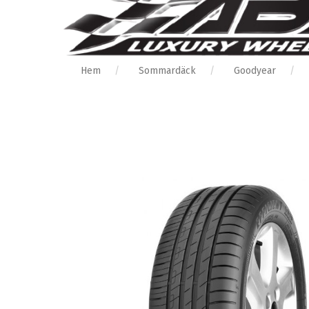
Hem
Sommardäck
Goodyear