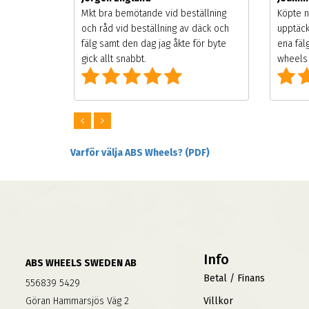
songen.
Mkt bra bemötande vid beställning
Köpte n
g men
och råd vid beställning av däck och
upptäck
digt
fälg samt den dag jag åkte för byte
ena fäl
om alla
gick allt snabbt.
wheels 
Varför välja ABS Wheels? (PDF)
Info
ABS WHEELS SWEDEN AB
Betal / Finans
556839 5429
Göran Hammarsjös Väg 2
Villkor