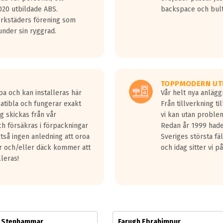
jud överträffa motorljudet.
20 utbildade ABS.
backspace och bul
v ett däck med vågar. Hög bullernivå markeras med svarta vågor
erkstäders förening som
däck.
nder sin ryggrad.
 kraven som finns i dagsläget, men är inte längre tillåtna enligt nya
ör år 2016 nya regelverk.
ecibel tystare än det regelverk som börjar gälla 2016.
TOPPMODERN UT
pa och kan installeras här
Vår helt nya anläg
patibla och fungerar exakt
Från tillverkning t
g skickas från vår
vi kan utan problem
h försäkras i förpackningar
Redan år 1999 hade 
lltså ingen anledning att oroa
Sveriges största fä
ar och/eller däck kommer att
och idag sitter vi 
lleras!
m Stenhammar
Farugh Ebrahimpur