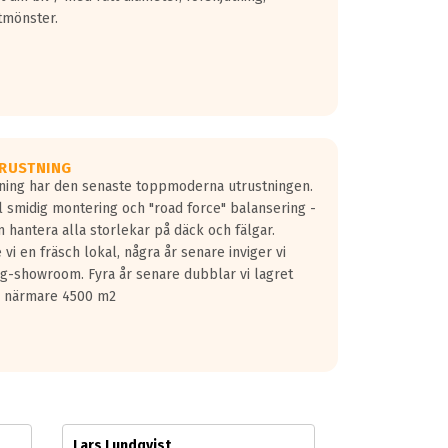
tmönster.
RUSTNING
gning har den senaste toppmoderna utrustningen.
ill smidig montering och "road force" balansering -
 hantera alla storlekar på däck och fälgar.
vi en fräsch lokal, några år senare inviger vi
lg-showroom. Fyra år senare dubblar vi lagret
på närmare 4500 m2
Lars Lundqvist