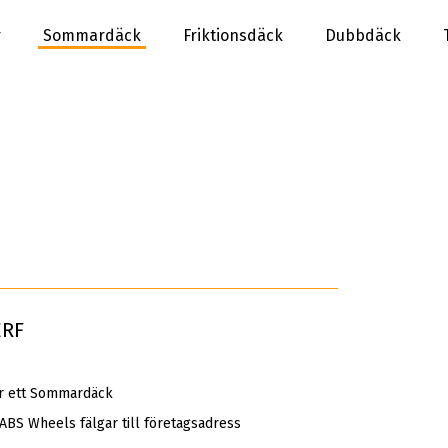
r
Sommardäck
Friktionsdäck
Dubbdäck
ERF
 ett Sommardäck
 ABS Wheels fälgar till företagsadress