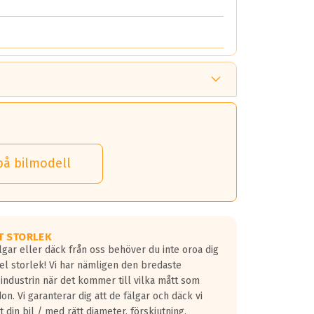
på bilmodell
T STORLEK
lgar eller däck från oss behöver du inte oroa dig
fel storlek! Vi har nämligen den bredaste
 industrin när det kommer till vilka mått som
don. Vi garanterar dig att de fälgar och däck vi
 din bil / med rätt diameter, förskjutning,