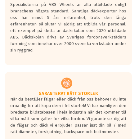
den kortaste bromssträckan och F är den
Specialisterna på ABS Wheels är alla utbildade enligt
längsta.
branschens högsta standard. Samtliga däckexperter hos
Inga D eller G betyg delas ut för
oss har minst 5 års erfarenhet, trots den långa
personbilar och lätta lastbilar.
erfarenheten så slutar vi aldrig att utbilda vår personal,
Betyget sätts efter ett test där däcken
ett exempel på detta är däckskolan som 2020 utbildade
skall bromsa in på en väg där det ligger
ABS. Däckskolan drivs av Sveriges fordonsverkstäders
0.5-1.5 mm vatten.
förening som innehar över 2000 svenska verkstäder under
I 80km/h kommer skillnaden på
sin ryggrad.
bromssträckan vara fyra billängder( ca
18meter) mellan däck med betyg A
gentemot F.
Bullernivån:
Vid körning i över 50km/h brukar
rullmotståndets ljud överträffa
GARANTERAT RÄTT STORLEK
När du beställer fälgar eller däck från oss behöver du inte
motorljudet.
oroa dig för att köpa dem i fel storlek! Vi har nämligen den
På däckmärkningen kommer det finnas
bredaste bildatabasen i hela industrin när det kommer till
en symbol av ett däck med vågar. Hög
vilka mått som gäller för vilka fordon. Vi garanterar dig att
bullernivå markeras med svarta vågor
de fälgar och däck vi erbjuder passar just din bil / med
medans de vita vågorna påvisar om det är
rätt diameter, förskjutning, backspace och bultmönster.
ett tyst däck.