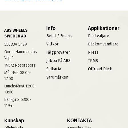
Info
Applikationer
ABS WHEELS
Betal / Finans
Däckväljare
SWEDEN AB
Villkor
Däckomvandlare
556839 5429
Göran Hammarsjös
Fälgprovaren
Press
Väg 2
Jobba På ABS
TPMS
19572 Rosersberg
Sidkarta
Offroad Däck
Mån-Fre 08:00-
Varumärken
17:00
Lunchstängt 12:00-
13:00
Bankgiro: 5300-
1194
Kunskap
KONTAKTA