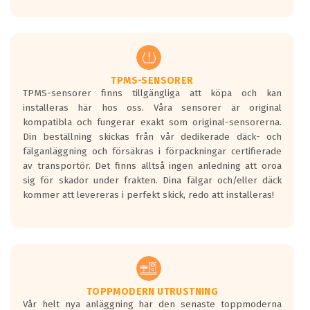
Ett däck med tre svarta vågor uppnår de
europeiska kraven som finns i dagsläget,
men är inte längre tillåtna enligt nya
regelverket som introduceras år 2016.
Ett däck med två svarta vågor är redan
godkända för år 2016 nya regelverk.
TPMS-SENSORER
TPMS-sensorer finns tillgängliga att köpa och kan
Ett däck med en svart våg kommer vara
installeras här hos oss. Våra sensorer är original
minst tre decibel tystare än det
kompatibla och fungerar exakt som original-sensorerna.
regelverk som börjar gälla 2016.
Din beställning skickas från vår dedikerade däck- och
fälganläggning och försäkras i förpackningar certifierade
av transportör. Det finns alltså ingen anledning att oroa
sig för skador under frakten. Dina fälgar och/eller däck
kommer att levereras i perfekt skick, redo att installeras!
TOPPMODERN UTRUSTNING
Vår helt nya anläggning har den senaste toppmoderna