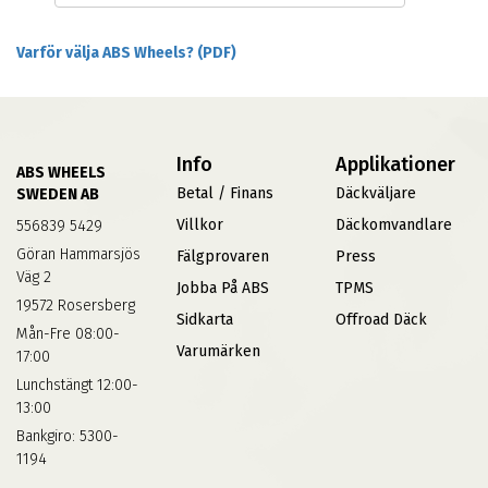
Varför välja ABS Wheels? (PDF)
Info
Applikationer
ABS WHEELS
Betal / Finans
Däckväljare
SWEDEN AB
Villkor
Däckomvandlare
556839 5429
Göran Hammarsjös
Fälgprovaren
Press
Väg 2
Jobba På ABS
TPMS
19572 Rosersberg
Sidkarta
Offroad Däck
Mån-Fre 08:00-
Varumärken
17:00
Lunchstängt 12:00-
13:00
Bankgiro: 5300-
1194