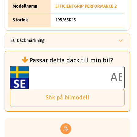
Modellnamn
EFFICIENTGRIP PERFORMANCE 2
Storlek
195/65R15
EU Däckmärkning
Rullmotstånd (Som har en inverkan på
Passar detta däck till min bil?
bränsleförbrukningen)
Det ska vara en betygsskala från klass A
till G för rullmotstånd.
Ett klass A däck kommer ha 6,5% bättre
bränsleförbrukning än ett klass G däck.
Det betyder att om man kör 10,000 km,
Sök på bilmodell
så sparar man 50 liter bränsle med ett
klass A däck gentemot ett klass G däck.
Detta är genomsnittet; beroende på väg
underlaget, vilken rutt du kör, samt
vilken körstil du använder.