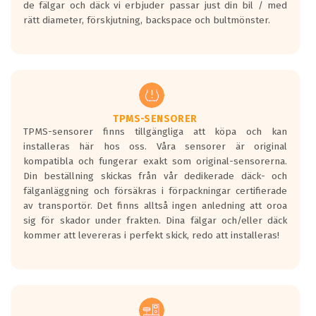
de fälgar och däck vi erbjuder passar just din bil / med
medans de vita vågorna påvisar om det är
rätt diameter, förskjutning, backspace och bultmönster.
ett tyst däck.
Ett däck med tre svarta vågor uppnår de
europeiska kraven som finns i dagsläget,
men är inte längre tillåtna enligt nya
regelverket som introduceras år 2016.
Ett däck med två svarta vågor är redan
godkända för år 2016 nya regelverk.
TPMS-SENSORER
TPMS-sensorer finns tillgängliga att köpa och kan
Ett däck med en svart våg kommer vara
installeras här hos oss. Våra sensorer är original
minst tre decibel tystare än det
kompatibla och fungerar exakt som original-sensorerna.
regelverk som börjar gälla 2016.
Din beställning skickas från vår dedikerade däck- och
fälganläggning och försäkras i förpackningar certifierade
av transportör. Det finns alltså ingen anledning att oroa
sig för skador under frakten. Dina fälgar och/eller däck
kommer att levereras i perfekt skick, redo att installeras!