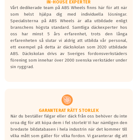
Våtgrepp egenskaper:
IN-HOUSE EXPERTER
Vårt dedikerade team på ABS Wheels finns här för att när
Betygsskalan är satt A till F. Där A påvisar
som helst hjälpa dig med individuella lösningar.
den kortaste bromssträckan och F är den
Specialisterna på ABS Wheels är alla utbildade enligt
längsta.
branschens högsta standard. Samtliga däckexperter hos
Inga D eller G betyg delas ut för
oss har minst 5 års erfarenhet, trots den långa
personbilar och lätta lastbilar.
erfarenheten så slutar vi aldrig att utbilda vår personal,
Betyget sätts efter ett test där däcken
ett exempel på detta är däckskolan som 2020 utbildade
skall bromsa in på en väg där det ligger
ABS. Däckskolan drivs av Sveriges fordonsverkstäders
0.5-1.5 mm vatten.
förening som innehar över 2000 svenska verkstäder under
I 80km/h kommer skillnaden på
sin ryggrad.
bromssträckan vara fyra billängder( ca
18meter) mellan däck med betyg A
gentemot F.
Bullernivån:
Vid körning i över 50km/h brukar
rullmotståndets ljud överträffa
GARANTERAT RÄTT STORLEK
När du beställer fälgar eller däck från oss behöver du inte
motorljudet.
oroa dig för att köpa dem i fel storlek! Vi har nämligen den
På däckmärkningen kommer det finnas
bredaste bildatabasen i hela industrin när det kommer till
en symbol av ett däck med vågar. Hög
vilka mått som gäller för vilka fordon. Vi garanterar dig att
bullernivå markeras med svarta vågor