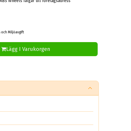
 ABS Wheels fälgar till företagsadress
 och Miljöavgift
Lägg I Varukorgen