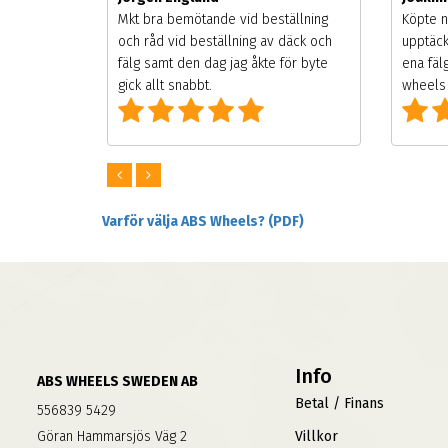
songen.
Mkt bra bemötande vid beställning
Köpte n
g men
och råd vid beställning av däck och
upptäck
digt
fälg samt den dag jag åkte för byte
ena fäl
om alla
gick allt snabbt.
wheels 
Varför välja ABS Wheels? (PDF)
Info
ABS WHEELS SWEDEN AB
Betal / Finans
556839 5429
Göran Hammarsjös Väg 2
Villkor