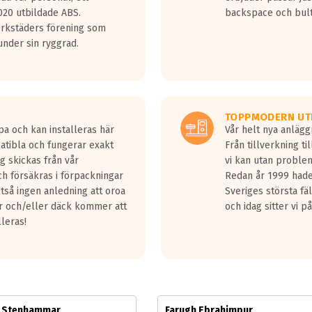
jud överträffa motorljudet.
20 utbildade ABS.
backspace och bul
v ett däck med vågar. Hög bullernivå markeras med svarta vågor
erkstäders förening som
däck.
nder sin ryggrad.
 kraven som finns i dagsläget, men är inte längre tillåtna enligt nya
ör år 2016 nya regelverk.
ecibel tystare än det regelverk som börjar gälla 2016.
TOPPMODERN UT
pa och kan installeras här
Vår helt nya anläg
patibla och fungerar exakt
Från tillverkning t
g skickas från vår
vi kan utan problem
h försäkras i förpackningar
Redan år 1999 hade 
lltså ingen anledning att oroa
Sveriges största fä
ar och/eller däck kommer att
och idag sitter vi 
lleras!
m Stenhammar
Farugh Ebrahimpur