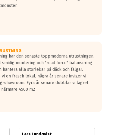
tmönster.
RUSTNING
gning har den senaste toppmoderna utrustningen.
ill smidig montering och "road force" balansering -
 hantera alla storlekar på däck och fälgar.
vi en fräsch lokal, några år senare inviger vi
lg-showroom. Fyra år senare dubblar vi lagret
på närmare 4500 m2
Lars Lundqvist