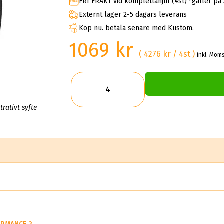
FRI FRAKT vid komplettahjul (4st) *gäller på
Externt lager 2-5 dagars leverans
Köp nu. betala senare med Kustom.
1069 kr
( 4276 kr / 4st )
inkl. Moms
trativt syfte