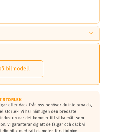
på bilmodell
T STORLEK
lgar eller däck från oss behöver du inte oroa dig
fel storlek! Vi har nämligen den bredaste
 industrin när det kommer till vilka mått som
don. Vi garanterar dig att de fälgar och däck vi
 din bil / med rätt diameter, förskjutning,