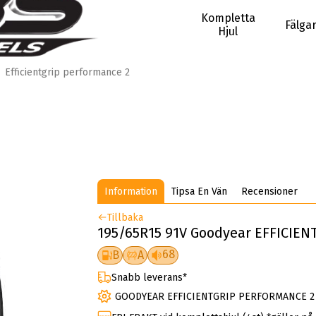
Kompletta
Fälga
Hjul
Efficientgrip performance 2
Information
Tipsa En Vän
Recensioner
Tillbaka
195/65R15 91V Goodyear EFFICIE
68
B
A
Snabb leverans*
GOODYEAR EFFICIENTGRIP PERFORMANCE 2 