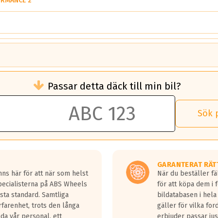
ORMANCE 2
brukningen)
Passar detta däck till min bil?
 rullmotstånd.
brukning än ett klass G däck.
an 50 liter bränsle med ett klass A däck gentemot ett klass G däck.
Sök 
 vilken rutt du kör, samt vilken körstil du använder.
rtaste bromssträckan och F är den längsta.
tta lastbilar.
GARANTERAT RÄT
a in på en väg där det ligger 0.5-1.5 mm vatten.
ns här för att när som helst
När du beställer fä
a fyra billängder( ca 18meter) mellan däck med betyg A gentemot
Specialisterna på ABS Wheels
för att köpa dem i 
sta standard. Samtliga
bildatabasen i hela
rfarenhet, trots den långa
gäller för vilka for
lda vår personal, ett
erbjuder passar just