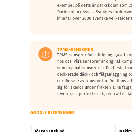
Vid körning i över 50km/h brukar rullmotståndets l
exempel på detta är däckskolan som 20
På däckmärkningen kommer det finnas en symbol a
Däckskolan drivs av Sveriges fordonsv
medans de vita vågorna påvisar om det är ett tyst 
innehar över 2000 svenska verkstäder u
Ett däck med tre svarta vågor uppnår de europeiska
regelverket som introduceras år 2016.
Ett däck med två svarta vågor är redan godkända f
Ett däck med en svart våg kommer vara minst tre d
TPMS-SENSORER
TPMS-sensorer finns tillgängliga att kö
hos oss. Våra sensorer är original kom
som original-sensorerna. Din beställnin
dedikerade däck- och fälganläggning oc
certifierade av transportör. Det finns a
sig för skador under frakten. Dina fälg
levereras i perfekt skick, redo att insta
GOOGLE RECENSIONER
Jörgen Englund
Joaki