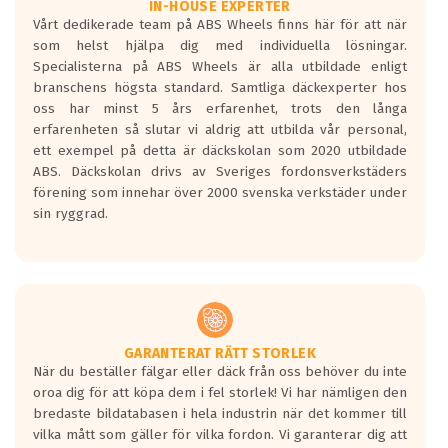
Våtgrepp egenskaper:
IN-HOUSE EXPERTER
Vårt dedikerade team på ABS Wheels finns här för att när
Betygsskalan är satt A till F. Där A påvisar
som helst hjälpa dig med individuella lösningar.
den kortaste bromssträckan och F är den
Specialisterna på ABS Wheels är alla utbildade enligt
längsta.
branschens högsta standard. Samtliga däckexperter hos
Inga D eller G betyg delas ut för
oss har minst 5 års erfarenhet, trots den långa
personbilar och lätta lastbilar.
erfarenheten så slutar vi aldrig att utbilda vår personal,
Betyget sätts efter ett test där däcken
ett exempel på detta är däckskolan som 2020 utbildade
skall bromsa in på en väg där det ligger
ABS. Däckskolan drivs av Sveriges fordonsverkstäders
0.5-1.5 mm vatten.
förening som innehar över 2000 svenska verkstäder under
I 80km/h kommer skillnaden på
sin ryggrad.
bromssträckan vara fyra billängder( ca
18meter) mellan däck med betyg A
gentemot F.
Bullernivån:
Vid körning i över 50km/h brukar
rullmotståndets ljud överträffa
GARANTERAT RÄTT STORLEK
När du beställer fälgar eller däck från oss behöver du inte
motorljudet.
oroa dig för att köpa dem i fel storlek! Vi har nämligen den
På däckmärkningen kommer det finnas
bredaste bildatabasen i hela industrin när det kommer till
en symbol av ett däck med vågar. Hög
vilka mått som gäller för vilka fordon. Vi garanterar dig att
bullernivå markeras med svarta vågor