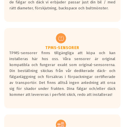
de fälgar och däck vi erbjuder passar just din bil / med
medans de vita vågorna påvisar om det är
rätt diameter, förskjutning, backspace och bultmönster.
ett tyst däck.
Ett däck med tre svarta vågor uppnår de
europeiska kraven som finns i dagsläget,
men är inte längre tillåtna enligt nya
regelverket som introduceras år 2016.
Ett däck med två svarta vågor är redan
godkända för år 2016 nya regelverk.
TPMS-SENSORER
TPMS-sensorer finns tillgängliga att köpa och kan
Ett däck med en svart våg kommer vara
installeras här hos oss. Våra sensorer är original
minst tre decibel tystare än det
kompatibla och fungerar exakt som original-sensorerna.
regelverk som börjar gälla 2016.
Din beställning skickas från vår dedikerade däck- och
fälganläggning och försäkras i förpackningar certifierade
av transportör. Det finns alltså ingen anledning att oroa
sig för skador under frakten. Dina fälgar och/eller däck
kommer att levereras i perfekt skick, redo att installeras!