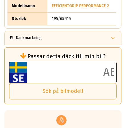
Modellnamn
EFFICIENTGRIP PERFORMANCE 2
Storlek
195/65R15
EU Däckmärkning
Rullmotstånd (Som har en inverkan på
Passar detta däck till min bil?
bränsleförbrukningen)
Det ska vara en betygsskala från klass A
till G för rullmotstånd.
Ett klass A däck kommer ha 6,5% bättre
bränsleförbrukning än ett klass G däck.
Det betyder att om man kör 10,000 km,
Sök på bilmodell
så sparar man 50 liter bränsle med ett
klass A däck gentemot ett klass G däck.
Detta är genomsnittet; beroende på väg
underlaget, vilken rutt du kör, samt
vilken körstil du använder.