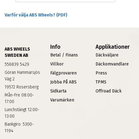
Varför välja ABS Wheels? (PDF)
Info
Applikationer
ABS WHEELS
Betal / Finans
Däckväljare
SWEDEN AB
Villkor
Däckomvandlare
556839 5429
Göran Hammarsjös
Fälgprovaren
Press
Väg 2
Jobba På ABS
TPMS
19572 Rosersberg
Sidkarta
Offroad Däck
Mån-Fre 08:00-
Varumärken
17:00
Lunchstängt 12:00-
13:00
Bankgiro: 5300-
1194