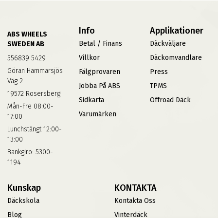
Info
Applikationer
ABS WHEELS
Betal / Finans
Däckväljare
SWEDEN AB
Villkor
Däckomvandlare
556839 5429
Göran Hammarsjös
Fälgprovaren
Press
Väg 2
Jobba På ABS
TPMS
19572 Rosersberg
Sidkarta
Offroad Däck
Mån-Fre 08:00-
Varumärken
17:00
Lunchstängt 12:00-
13:00
Bankgiro: 5300-
1194
Kunskap
KONTAKTA
Däckskola
Kontakta Oss
Blog
Vinterdäck