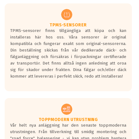
men är inte längre tillåtna enligt nya
regelverket som introduceras år 2016.
Ett däck med två svarta vågor är redan
godkända för år 2016 nya regelverk.
TPMS-SENSORER
TPMS-sensorer finns tillgängliga att köpa och kan
Ett däck med en svart våg kommer vara
installeras här hos oss. Våra sensorer är original
minst tre decibel tystare än det
kompatibla och fungerar exakt som original-sensorerna.
regelverk som börjar gälla 2016.
Din beställning skickas från vår dedikerade däck- och
fälganläggning och försäkras i förpackningar certifierade
av transportör. Det finns alltså ingen anledning att oroa
sig för skador under frakten. Dina fälgar och/eller däck
kommer att levereras i perfekt skick, redo att installeras!
TOPPMODERN UTRUSTNING
Vår helt nya anläggning har den senaste toppmoderna
utrustningen. Från tillverkning till smidig montering och
"road force" balansering - vi kan utan problem hantera