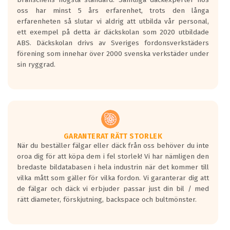
Inga D eller G betyg delas ut för
oss har minst 5 års erfarenhet, trots den långa
personbilar och lätta lastbilar.
erfarenheten så slutar vi aldrig att utbilda vår personal,
Betyget sätts efter ett test där däcken
ett exempel på detta är däckskolan som 2020 utbildade
skall bromsa in på en väg där det ligger
ABS. Däckskolan drivs av Sveriges fordonsverkstäders
0.5-1.5 mm vatten.
förening som innehar över 2000 svenska verkstäder under
I 80km/h kommer skillnaden på
sin ryggrad.
bromssträckan vara fyra billängder( ca
18meter) mellan däck med betyg A
gentemot F.
Bullernivån:
Vid körning i över 50km/h brukar
rullmotståndets ljud överträffa
GARANTERAT RÄTT STORLEK
När du beställer fälgar eller däck från oss behöver du inte
motorljudet.
oroa dig för att köpa dem i fel storlek! Vi har nämligen den
På däckmärkningen kommer det finnas
bredaste bildatabasen i hela industrin när det kommer till
en symbol av ett däck med vågar. Hög
vilka mått som gäller för vilka fordon. Vi garanterar dig att
bullernivå markeras med svarta vågor
de fälgar och däck vi erbjuder passar just din bil / med
medans de vita vågorna påvisar om det är
rätt diameter, förskjutning, backspace och bultmönster.
ett tyst däck.
Ett däck med tre svarta vågor uppnår de
europeiska kraven som finns i dagsläget,