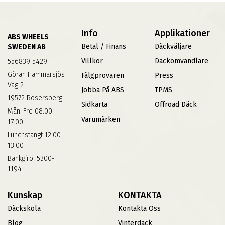
Info
Applikationer
ABS WHEELS
Betal / Finans
Däckväljare
SWEDEN AB
Villkor
Däckomvandlare
556839 5429
Göran Hammarsjös
Fälgprovaren
Press
Väg 2
Jobba På ABS
TPMS
19572 Rosersberg
Sidkarta
Offroad Däck
Mån-Fre 08:00-
Varumärken
17:00
Lunchstängt 12:00-
13:00
Bankgiro: 5300-
1194
Kunskap
KONTAKTA
Däckskola
Kontakta Oss
Blog
Vinterdäck