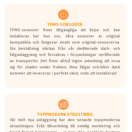
men är inte längre tillåtna enligt nya
regelverket som introduceras år 2016.
Ett däck med två svarta vågor är redan
godkända för år 2016 nya regelverk.
TPMS-SENSORER
TPMS-sensorer finns tillgängliga att köpa och kan
Ett däck med en svart våg kommer vara
installeras här hos oss. Våra sensorer är original
minst tre decibel tystare än det
kompatibla och fungerar exakt som original-sensorerna.
regelverk som börjar gälla 2016.
Din beställning skickas från vår dedikerade däck- och
fälganläggning och försäkras i förpackningar certifierade
av transportör. Det finns alltså ingen anledning att oroa
sig för skador under frakten. Dina fälgar och/eller däck
kommer att levereras i perfekt skick, redo att installeras!
TOPPMODERN UTRUSTNING
Vår helt nya anläggning har den senaste toppmoderna
utrustningen. Från tillverkning till smidig montering och