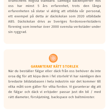
branschens högsta standard. Samtliga däckexperter hos
Inga D eller G betyg delas ut för
oss har minst 5 års erfarenhet, trots den långa
personbilar och lätta lastbilar.
erfarenheten så slutar vi aldrig att utbilda vår personal,
Betyget sätts efter ett test där däcken
ett exempel på detta är däckskolan som 2020 utbildade
skall bromsa in på en väg där det ligger
ABS. Däckskolan drivs av Sveriges fordonsverkstäders
0.5-1.5 mm vatten.
förening som innehar över 2000 svenska verkstäder under
I 80km/h kommer skillnaden på
sin ryggrad.
bromssträckan vara fyra billängder( ca
18meter) mellan däck med betyg A
gentemot F.
Bullernivån:
Vid körning i över 50km/h brukar
rullmotståndets ljud överträffa
GARANTERAT RÄTT STORLEK
När du beställer fälgar eller däck från oss behöver du inte
motorljudet.
oroa dig för att köpa dem i fel storlek! Vi har nämligen den
På däckmärkningen kommer det finnas
bredaste bildatabasen i hela industrin när det kommer till
en symbol av ett däck med vågar. Hög
vilka mått som gäller för vilka fordon. Vi garanterar dig att
bullernivå markeras med svarta vågor
de fälgar och däck vi erbjuder passar just din bil / med
medans de vita vågorna påvisar om det är
rätt diameter, förskjutning, backspace och bultmönster.
ett tyst däck.
Ett däck med tre svarta vågor uppnår de
europeiska kraven som finns i dagsläget,