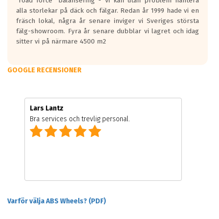
"road force" balansering - vi kan utan problem hantera
alla storlekar på däck och fälgar. Redan år 1999 hade vi en
fräsch lokal, några år senare inviger vi Sveriges största
fälg-showroom. Fyra år senare dubblar vi lagret och idag
sitter vi på närmare 4500 m2
GOOGLE RECENSIONER
Lars Lantz
Bra services och trevlig personal.
Varför välja ABS Wheels? (PDF)