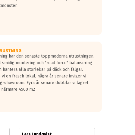
tmönster.
RUSTNING
gning har den senaste toppmoderna utrustningen.
ill smidig montering och "road force" balansering -
 hantera alla storlekar på däck och fälgar.
vi en fräsch lokal, några år senare inviger vi
lg-showroom. Fyra år senare dubblar vi lagret
på närmare 4500 m2
Lars Lundqvist