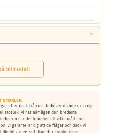
på bilmodell
T STORLEK
lgar eller däck från oss behöver du inte oroa dig
fel storlek! Vi har nämligen den bredaste
 industrin när det kommer till vilka mått som
don. Vi garanterar dig att de fälgar och däck vi
 din bil / med rätt diameter, förskjutning,