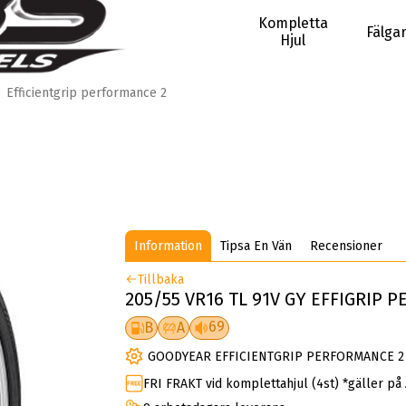
Kompletta
Fälga
Hjul
Efficientgrip performance 2
Information
Tipsa En Vän
Recensioner
Tillbaka
205/55 VR16 TL 91V GY EFFIGRIP P
69
B
A
GOODYEAR EFFICIENTGRIP PERFORMANCE 2 
FRI FRAKT vid komplettahjul (4st) *gäller på