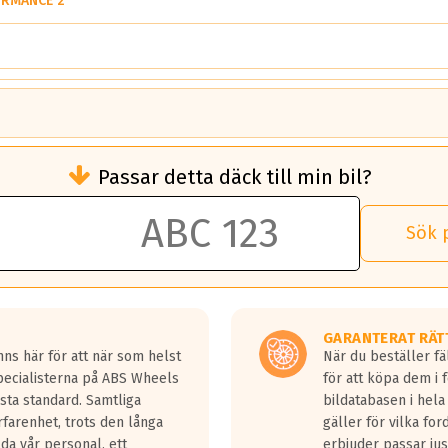
ORMANCE 2
brukningen)
Passar detta däck till min bil?
 rullmotstånd.
brukning än ett klass G däck.
an 50 liter bränsle med ett klass A däck gentemot ett klass G däck.
Sök 
 vilken rutt du kör, samt vilken körstil du använder.
rtaste bromssträckan och F är den längsta.
tta lastbilar.
GARANTERAT RÄT
a in på en väg där det ligger 0.5-1.5 mm vatten.
ns här för att när som helst
När du beställer fä
a fyra billängder( ca 18meter) mellan däck med betyg A gentemot
Specialisterna på ABS Wheels
för att köpa dem i 
sta standard. Samtliga
bildatabasen i hela
rfarenhet, trots den långa
gäller för vilka for
lda vår personal, ett
erbjuder passar just