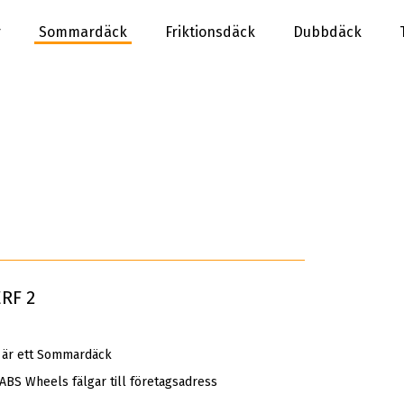
r
Sommardäck
Friktionsdäck
Dubbdäck
ERF 2
är ett Sommardäck
 ABS Wheels fälgar till företagsadress