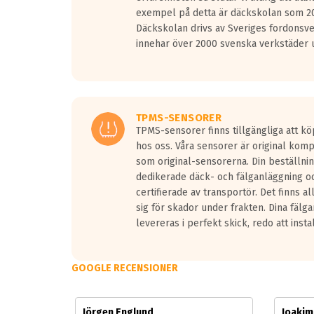
Vid körning i över 50km/h brukar rullmotståndets l
exempel på detta är däckskolan som 20
På däckmärkningen kommer det finnas en symbol a
Däckskolan drivs av Sveriges fordonsv
medans de vita vågorna påvisar om det är ett tyst 
innehar över 2000 svenska verkstäder u
Ett däck med tre svarta vågor uppnår de europeiska
regelverket som introduceras år 2016.
Ett däck med två svarta vågor är redan godkända f
Ett däck med en svart våg kommer vara minst tre d
TPMS-SENSORER
TPMS-sensorer finns tillgängliga att kö
hos oss. Våra sensorer är original kom
som original-sensorerna. Din beställnin
dedikerade däck- och fälganläggning oc
certifierade av transportör. Det finns a
sig för skador under frakten. Dina fälg
levereras i perfekt skick, redo att insta
GOOGLE RECENSIONER
Jörgen Englund
Joaki