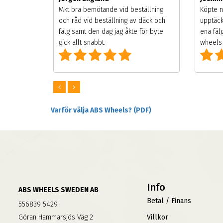
songen.
Mkt bra bemötande vid beställning
Köpte n
g men
och råd vid beställning av däck och
upptäck
digt
fälg samt den dag jag åkte för byte
ena fäl
om alla
gick allt snabbt.
wheels 
Varför välja ABS Wheels? (PDF)
Info
ABS WHEELS SWEDEN AB
Betal / Finans
556839 5429
Göran Hammarsjös Väg 2
Villkor