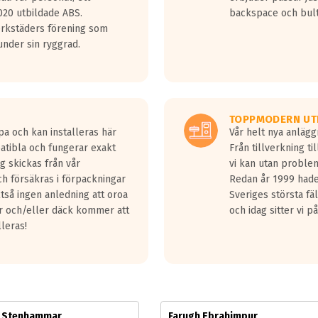
jud överträffa motorljudet.
20 utbildade ABS.
backspace och bul
v ett däck med vågar. Hög bullernivå markeras med svarta vågor
erkstäders förening som
däck.
nder sin ryggrad.
 kraven som finns i dagsläget, men är inte längre tillåtna enligt nya
ör år 2016 nya regelverk.
ecibel tystare än det regelverk som börjar gälla 2016.
TOPPMODERN UT
pa och kan installeras här
Vår helt nya anläg
patibla och fungerar exakt
Från tillverkning t
g skickas från vår
vi kan utan problem
h försäkras i förpackningar
Redan år 1999 hade 
lltså ingen anledning att oroa
Sveriges största fä
ar och/eller däck kommer att
och idag sitter vi 
lleras!
m Stenhammar
Farugh Ebrahimpur