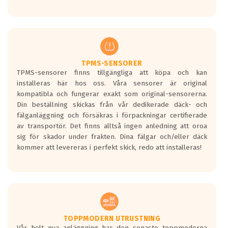
Ett däck med tre svarta vågor uppnår de
europeiska kraven som finns i dagsläget,
men är inte längre tillåtna enligt nya
regelverket som introduceras år 2016.
Ett däck med två svarta vågor är redan
godkända för år 2016 nya regelverk.
TPMS-SENSORER
TPMS-sensorer finns tillgängliga att köpa och kan
Ett däck med en svart våg kommer vara
installeras här hos oss. Våra sensorer är original
minst tre decibel tystare än det
kompatibla och fungerar exakt som original-sensorerna.
regelverk som börjar gälla 2016.
Din beställning skickas från vår dedikerade däck- och
fälganläggning och försäkras i förpackningar certifierade
av transportör. Det finns alltså ingen anledning att oroa
sig för skador under frakten. Dina fälgar och/eller däck
kommer att levereras i perfekt skick, redo att installeras!
TOPPMODERN UTRUSTNING
Vår helt nya anläggning har den senaste toppmoderna