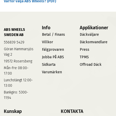
Varför välja ABS Wheels? (PDF)
Info
Applikationer
ABS WHEELS
Betal / Finans
Däckväljare
SWEDEN AB
Villkor
Däckomvandlare
556839 5429
Göran Hammarsjös
Fälgprovaren
Press
Väg 2
Jobba På ABS
TPMS
19572 Rosersberg
Sidkarta
Offroad Däck
Mån-Fre 08:00-
Varumärken
17:00
Lunchstängt 12:00-
13:00
Bankgiro: 5300-
1194
Kunskap
KONTAKTA