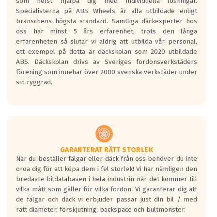
som helst hjälpa dig med individuella lösningar.
den kortaste bromssträckan och F är den
Specialisterna på ABS Wheels är alla utbildade enligt
längsta.
branschens högsta standard. Samtliga däckexperter hos
Inga D eller G betyg delas ut för
oss har minst 5 års erfarenhet, trots den långa
personbilar och lätta lastbilar.
erfarenheten så slutar vi aldrig att utbilda vår personal,
Betyget sätts efter ett test där däcken
ett exempel på detta är däckskolan som 2020 utbildade
skall bromsa in på en väg där det ligger
ABS. Däckskolan drivs av Sveriges fordonsverkstäders
0.5-1.5 mm vatten.
förening som innehar över 2000 svenska verkstäder under
I 80km/h kommer skillnaden på
sin ryggrad.
bromssträckan vara fyra billängder( ca
18meter) mellan däck med betyg A
gentemot F.
Bullernivån:
Vid körning i över 50km/h brukar
rullmotståndets ljud överträffa
GARANTERAT RÄTT STORLEK
När du beställer fälgar eller däck från oss behöver du inte
motorljudet.
oroa dig för att köpa dem i fel storlek! Vi har nämligen den
På däckmärkningen kommer det finnas
bredaste bildatabasen i hela industrin när det kommer till
en symbol av ett däck med vågar. Hög
vilka mått som gäller för vilka fordon. Vi garanterar dig att
bullernivå markeras med svarta vågor
de fälgar och däck vi erbjuder passar just din bil / med
medans de vita vågorna påvisar om det är
rätt diameter, förskjutning, backspace och bultmönster.
ett tyst däck.