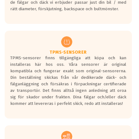
de fälgar och däck vi erbjuder passar just din bil / med
medans de vita vågorna påvisar om det är
rätt diameter, förskjutning, backspace och bultmönster.
ett tyst däck.
Ett däck med tre svarta vågor uppnår de
europeiska kraven som finns i dagsläget,
men är inte längre tillåtna enligt nya
regelverket som introduceras år 2016.
Ett däck med två svarta vågor är redan
godkända för år 2016 nya regelverk.
TPMS-SENSORER
TPMS-sensorer finns tillgängliga att köpa och kan
Ett däck med en svart våg kommer vara
installeras här hos oss. Våra sensorer är original
minst tre decibel tystare än det
kompatibla och fungerar exakt som original-sensorerna.
regelverk som börjar gälla 2016.
Din beställning skickas från vår dedikerade däck- och
fälganläggning och försäkras i förpackningar certifierade
av transportör. Det finns alltså ingen anledning att oroa
sig för skador under frakten. Dina fälgar och/eller däck
kommer att levereras i perfekt skick, redo att installeras!