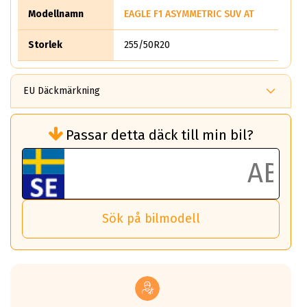
Modellnamn
EAGLE F1 ASYMMETRIC SUV AT
Storlek
255/50R20
EU Däckmärkning
Rullmotstånd (Som har en inverkan på
Passar detta däck till min bil?
bränsleförbrukningen)
Det ska vara en betygsskala från klass A
till G för rullmotstånd.
Ett klass A däck kommer ha 6,5% bättre
bränsleförbrukning än ett klass G däck.
Det betyder att om man kör 10,000 km,
Sök på bilmodell
så sparar man 50 liter bränsle med ett
klass A däck gentemot ett klass G däck.
Detta är genomsnittet; beroende på väg
underlaget, vilken rutt du kör, samt
vilken körstil du använder.