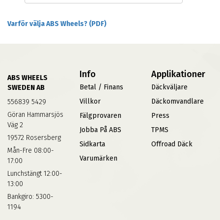
Varför välja ABS Wheels? (PDF)
Info
Applikationer
ABS WHEELS
Betal / Finans
Däckväljare
SWEDEN AB
Villkor
Däckomvandlare
556839 5429
Göran Hammarsjös
Fälgprovaren
Press
Väg 2
Jobba På ABS
TPMS
19572 Rosersberg
Sidkarta
Offroad Däck
Mån-Fre 08:00-
Varumärken
17:00
Lunchstängt 12:00-
13:00
Bankgiro: 5300-
1194