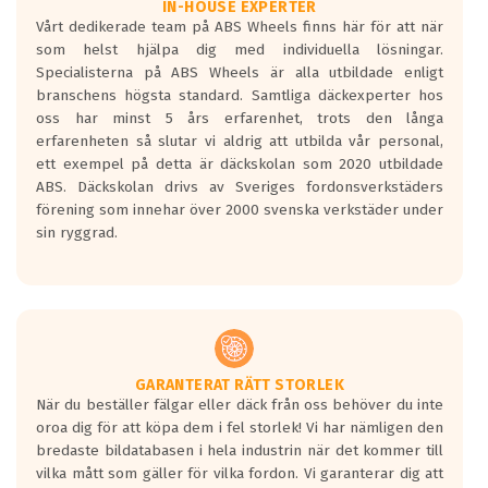
Våtgrepp egenskaper:
IN-HOUSE EXPERTER
Vårt dedikerade team på ABS Wheels finns här för att när
Betygsskalan är satt A till F. Där A påvisar
som helst hjälpa dig med individuella lösningar.
den kortaste bromssträckan och F är den
Specialisterna på ABS Wheels är alla utbildade enligt
längsta.
branschens högsta standard. Samtliga däckexperter hos
Inga D eller G betyg delas ut för
oss har minst 5 års erfarenhet, trots den långa
personbilar och lätta lastbilar.
erfarenheten så slutar vi aldrig att utbilda vår personal,
Betyget sätts efter ett test där däcken
ett exempel på detta är däckskolan som 2020 utbildade
skall bromsa in på en väg där det ligger
ABS. Däckskolan drivs av Sveriges fordonsverkstäders
0.5-1.5 mm vatten.
förening som innehar över 2000 svenska verkstäder under
I 80km/h kommer skillnaden på
sin ryggrad.
bromssträckan vara fyra billängder( ca
18meter) mellan däck med betyg A
gentemot F.
Bullernivån:
Vid körning i över 50km/h brukar
rullmotståndets ljud överträffa
GARANTERAT RÄTT STORLEK
När du beställer fälgar eller däck från oss behöver du inte
motorljudet.
oroa dig för att köpa dem i fel storlek! Vi har nämligen den
På däckmärkningen kommer det finnas
bredaste bildatabasen i hela industrin när det kommer till
en symbol av ett däck med vågar. Hög
vilka mått som gäller för vilka fordon. Vi garanterar dig att
bullernivå markeras med svarta vågor