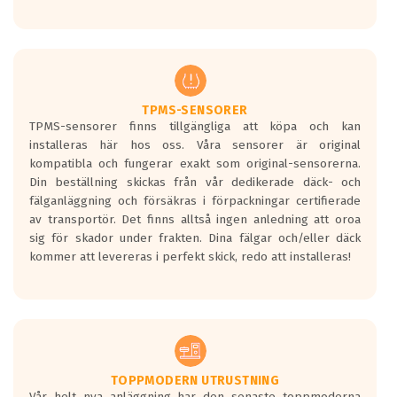
Ett däck med tre svarta vågor uppnår de
europeiska kraven som finns i dagsläget,
men är inte längre tillåtna enligt nya
regelverket som introduceras år 2016.
Ett däck med två svarta vågor är redan
godkända för år 2016 nya regelverk.
TPMS-SENSORER
TPMS-sensorer finns tillgängliga att köpa och kan
Ett däck med en svart våg kommer vara
installeras här hos oss. Våra sensorer är original
minst tre decibel tystare än det
kompatibla och fungerar exakt som original-sensorerna.
regelverk som börjar gälla 2016.
Din beställning skickas från vår dedikerade däck- och
fälganläggning och försäkras i förpackningar certifierade
av transportör. Det finns alltså ingen anledning att oroa
sig för skador under frakten. Dina fälgar och/eller däck
kommer att levereras i perfekt skick, redo att installeras!
TOPPMODERN UTRUSTNING
Vår helt nya anläggning har den senaste toppmoderna