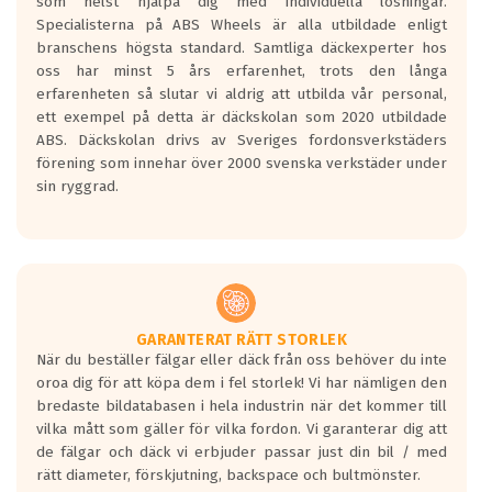
som helst hjälpa dig med individuella lösningar.
den kortaste bromssträckan och F är den
Specialisterna på ABS Wheels är alla utbildade enligt
längsta.
branschens högsta standard. Samtliga däckexperter hos
Inga D eller G betyg delas ut för
oss har minst 5 års erfarenhet, trots den långa
personbilar och lätta lastbilar.
erfarenheten så slutar vi aldrig att utbilda vår personal,
Betyget sätts efter ett test där däcken
ett exempel på detta är däckskolan som 2020 utbildade
skall bromsa in på en väg där det ligger
ABS. Däckskolan drivs av Sveriges fordonsverkstäders
0.5-1.5 mm vatten.
förening som innehar över 2000 svenska verkstäder under
I 80km/h kommer skillnaden på
sin ryggrad.
bromssträckan vara fyra billängder( ca
18meter) mellan däck med betyg A
gentemot F.
Bullernivån:
Vid körning i över 50km/h brukar
rullmotståndets ljud överträffa
GARANTERAT RÄTT STORLEK
När du beställer fälgar eller däck från oss behöver du inte
motorljudet.
oroa dig för att köpa dem i fel storlek! Vi har nämligen den
På däckmärkningen kommer det finnas
bredaste bildatabasen i hela industrin när det kommer till
en symbol av ett däck med vågar. Hög
vilka mått som gäller för vilka fordon. Vi garanterar dig att
bullernivå markeras med svarta vågor
de fälgar och däck vi erbjuder passar just din bil / med
medans de vita vågorna påvisar om det är
rätt diameter, förskjutning, backspace och bultmönster.
ett tyst däck.