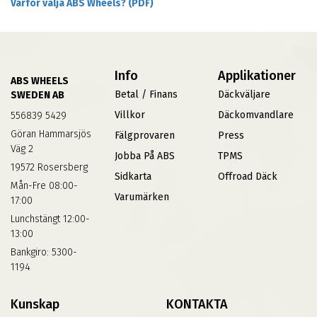
Varför välja ABS Wheels? (PDF)
Info
Applikationer
ABS WHEELS
Betal / Finans
Däckväljare
SWEDEN AB
Villkor
Däckomvandlare
556839 5429
Göran Hammarsjös
Fälgprovaren
Press
Väg 2
Jobba På ABS
TPMS
19572 Rosersberg
Sidkarta
Offroad Däck
Mån-Fre 08:00-
Varumärken
17:00
Lunchstängt 12:00-
13:00
Bankgiro: 5300-
1194
Kunskap
KONTAKTA