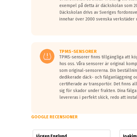
Vid körning i över 50km/h brukar rullmotståndets l
exempel på detta är däckskolan som 20
På däckmärkningen kommer det finnas en symbol a
Däckskolan drivs av Sveriges fordonsv
medans de vita vågorna påvisar om det är ett tyst 
innehar över 2000 svenska verkstäder u
Ett däck med tre svarta vågor uppnår de europeiska
regelverket som introduceras år 2016.
Ett däck med två svarta vågor är redan godkända f
Ett däck med en svart våg kommer vara minst tre d
TPMS-SENSORER
TPMS-sensorer finns tillgängliga att kö
hos oss. Våra sensorer är original kom
som original-sensorerna. Din beställnin
dedikerade däck- och fälganläggning oc
certifierade av transportör. Det finns a
sig för skador under frakten. Dina fälg
levereras i perfekt skick, redo att insta
GOOGLE RECENSIONER
Jörgen Englund
Joaki