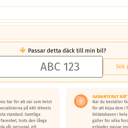
brukningen)
Passar detta däck till min bil?
 rullmotstånd.
brukning än ett klass G däck.
an 50 liter bränsle med ett klass A däck gentemot ett klass G däck.
Sök 
 vilken rutt du kör, samt vilken körstil du använder.
rtaste bromssträckan och F är den längsta.
tta lastbilar.
GARANTERAT RÄT
a in på en väg där det ligger 0.5-1.5 mm vatten.
ns här för att när som helst
När du beställer fä
a fyra billängder( ca 18meter) mellan däck med betyg A gentemot
Specialisterna på ABS Wheels
för att köpa dem i 
sta standard. Samtliga
bildatabasen i hela
rfarenhet, trots den långa
gäller för vilka for
lda vår personal, ett
erbjuder passar just