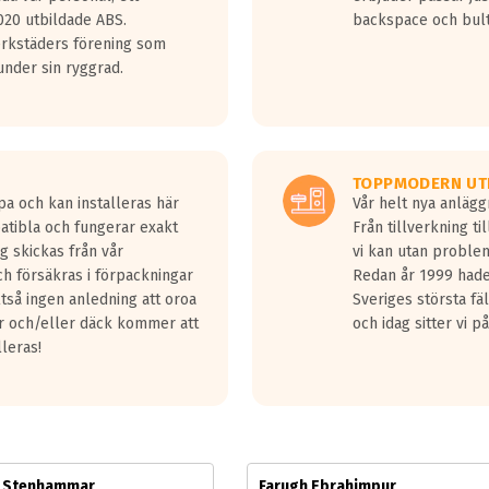
jud överträffa motorljudet.
20 utbildade ABS.
backspace och bul
v ett däck med vågar. Hög bullernivå markeras med svarta vågor
erkstäders förening som
däck.
nder sin ryggrad.
 kraven som finns i dagsläget, men är inte längre tillåtna enligt nya
ör år 2016 nya regelverk.
ecibel tystare än det regelverk som börjar gälla 2016.
TOPPMODERN UT
pa och kan installeras här
Vår helt nya anläg
patibla och fungerar exakt
Från tillverkning t
g skickas från vår
vi kan utan problem
h försäkras i förpackningar
Redan år 1999 hade 
lltså ingen anledning att oroa
Sveriges största fä
ar och/eller däck kommer att
och idag sitter vi 
lleras!
m Stenhammar
Farugh Ebrahimpur