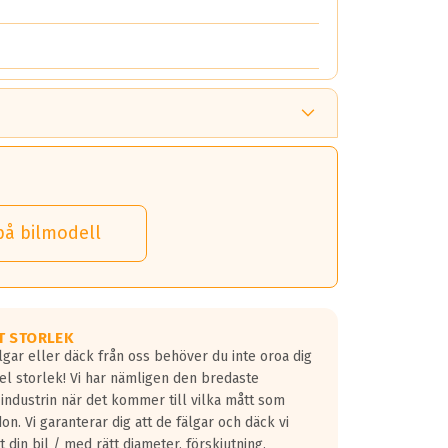
på bilmodell
T STORLEK
lgar eller däck från oss behöver du inte oroa dig
fel storlek! Vi har nämligen den bredaste
 industrin när det kommer till vilka mått som
don. Vi garanterar dig att de fälgar och däck vi
 din bil / med rätt diameter, förskjutning,