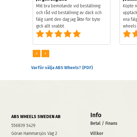
songen.
Mkt bra bemötande vid beställning
Köpte n
g men
och råd vid beställning av däck och
upptäck
digt
fälg samt den dag jag åkte för byte
ena fäl
om alla
gick allt snabbt.
wheels 
Varför välja ABS Wheels? (PDF)
Info
ABS WHEELS SWEDEN AB
Betal / Finans
556839 5429
Göran Hammarsjös Väg 2
Villkor