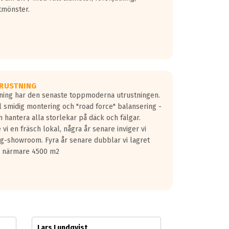
tmönster.
RUSTNING
gning har den senaste toppmoderna utrustningen.
ill smidig montering och "road force" balansering -
 hantera alla storlekar på däck och fälgar.
vi en fräsch lokal, några år senare inviger vi
lg-showroom. Fyra år senare dubblar vi lagret
på närmare 4500 m2
Lars Lundqvist