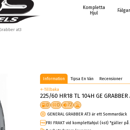
Kompletta
Fälga
Hjul
Grabber at3
Information
Tipsa En Vän
Recensioner
Tillbaka
225/60 HR18 TL 104H GE GRABBER 
72
D
D
GENERAL GRABBER AT3 är ett Sommardäck
FRI FRAKT vid komplettahjul (4st) *gäller på