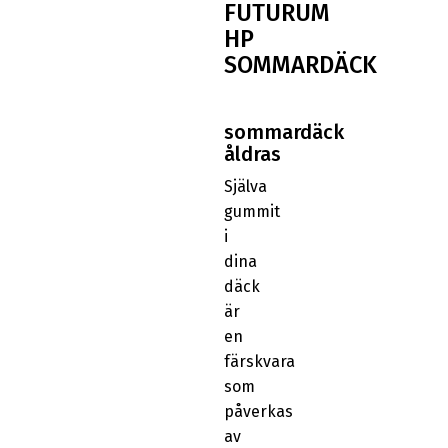
FUTURUM
HP
SOMMARDÄCK
sommardäck
åldras
Själva
gummit
i
dina
däck
är
en
färskvara
som
påverkas
av