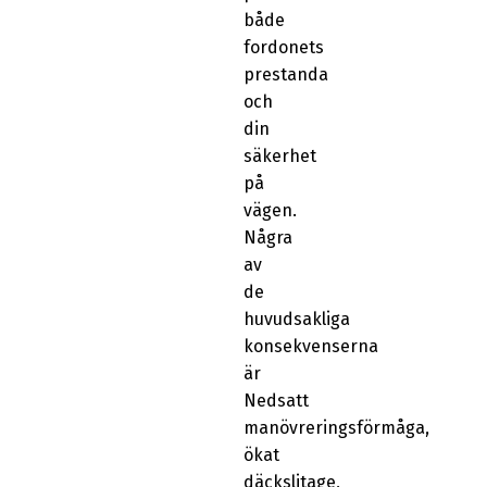
både
fordonets
prestanda
och
din
säkerhet
på
vägen.
Några
av
de
huvudsakliga
konsekvenserna
är
Nedsatt
manövreringsförmåga,
ökat
däckslitage,