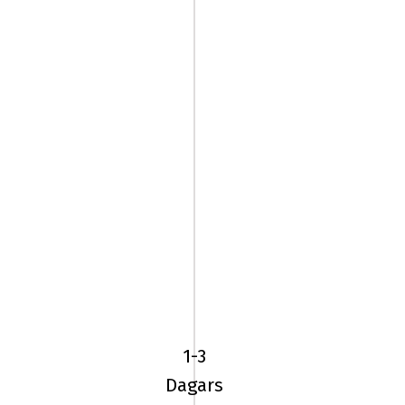
185/70R13
86T
Event
FUTURUM
1-3
HP
Dagars
TL