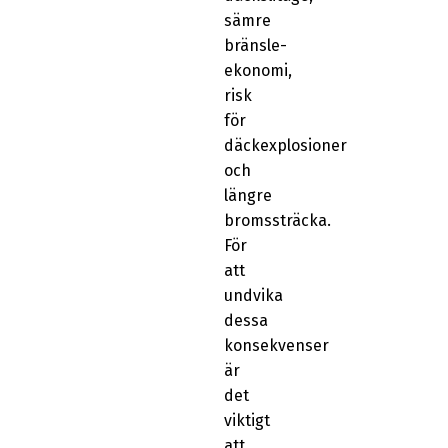
sämre
bränsle-
ekonomi,
risk
för
däckexplosioner
och
längre
bromssträcka.
För
att
undvika
dessa
konsekvenser
är
det
viktigt
att