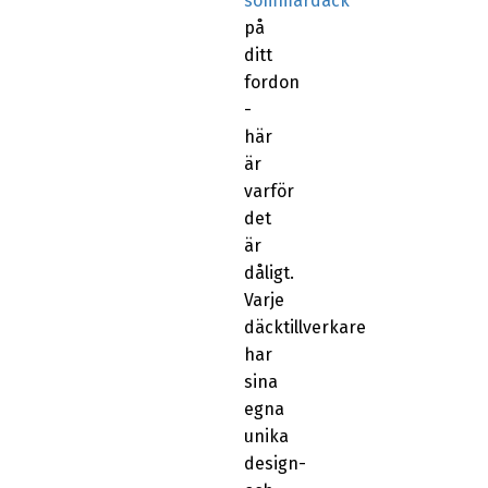
sommardäck
på
ditt
fordon
-
här
är
varför
det
är
dåligt.
Varje
däcktillverkare
har
sina
egna
unika
design-