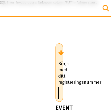
SQL Error: Invalid query: Unknown column 'FUT' in 'where clause'
Börja
med
ditt
registreringsnummer
EVENT