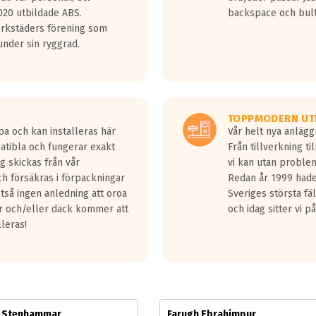
jud överträffa motorljudet.
20 utbildade ABS.
backspace och bul
v ett däck med vågar. Hög bullernivå markeras med svarta vågor
erkstäders förening som
däck.
nder sin ryggrad.
 kraven som finns i dagsläget, men är inte längre tillåtna enligt nya
ör år 2016 nya regelverk.
ecibel tystare än det regelverk som börjar gälla 2016.
TOPPMODERN UT
pa och kan installeras här
Vår helt nya anläg
patibla och fungerar exakt
Från tillverkning t
g skickas från vår
vi kan utan problem
h försäkras i förpackningar
Redan år 1999 hade 
lltså ingen anledning att oroa
Sveriges största fä
ar och/eller däck kommer att
och idag sitter vi 
lleras!
m Stenhammar
Farugh Ebrahimpur