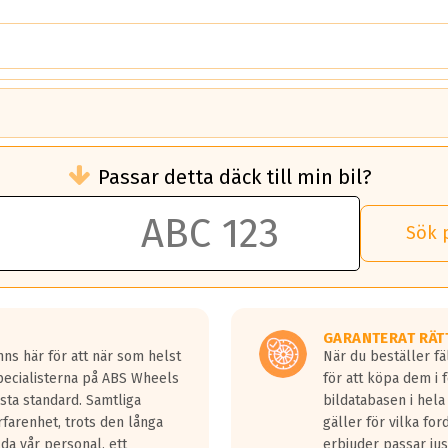
brukningen)
Passar detta däck till min bil?
 rullmotstånd.
brukning än ett klass G däck.
an 50 liter bränsle med ett klass A däck gentemot ett klass G däck.
Sök 
 vilken rutt du kör, samt vilken körstil du använder.
rtaste bromssträckan och F är den längsta.
tta lastbilar.
GARANTERAT RÄT
a in på en väg där det ligger 0.5-1.5 mm vatten.
ns här för att när som helst
När du beställer fä
a fyra billängder( ca 18meter) mellan däck med betyg A gentemot
Specialisterna på ABS Wheels
för att köpa dem i 
sta standard. Samtliga
bildatabasen i hela
rfarenhet, trots den långa
gäller för vilka for
lda vår personal, ett
erbjuder passar just