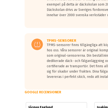
Vid körning i över 50km/h brukar rullmotståndets l
exempel på detta är däckskolan som 20
På däckmärkningen kommer det finnas en symbol a
Däckskolan drivs av Sveriges fordonsv
medans de vita vågorna påvisar om det är ett tyst 
innehar över 2000 svenska verkstäder u
Ett däck med tre svarta vågor uppnår de europeiska
regelverket som introduceras år 2016.
Ett däck med två svarta vågor är redan godkända f
Ett däck med en svart våg kommer vara minst tre d
TPMS-SENSORER
TPMS-sensorer finns tillgängliga att kö
hos oss. Våra sensorer är original kom
som original-sensorerna. Din beställnin
dedikerade däck- och fälganläggning oc
certifierade av transportör. Det finns a
sig för skador under frakten. Dina fälg
levereras i perfekt skick, redo att insta
GOOGLE RECENSIONER
Jörgen Englund
Joaki