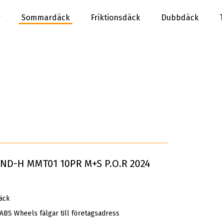
r
Sommardäck
Friktionsdäck
Dubbdäck
END-H MMT01 10PR M+S P.O.R 2024
äck
 ABS Wheels fälgar till företagsadress