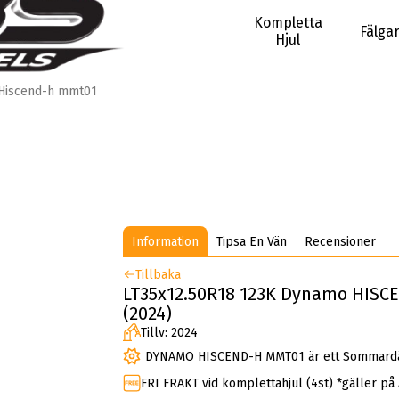
Kompletta
Fälga
Hjul
Hiscend-h mmt01
Information
Tipsa En Vän
Recensioner
Tillbaka
LT35x12.50R18 123K Dynamo HISC
(2024)
Tillv: 2024
DYNAMO HISCEND-H MMT01 är ett Sommard
FRI FRAKT vid komplettahjul (4st) *gäller på