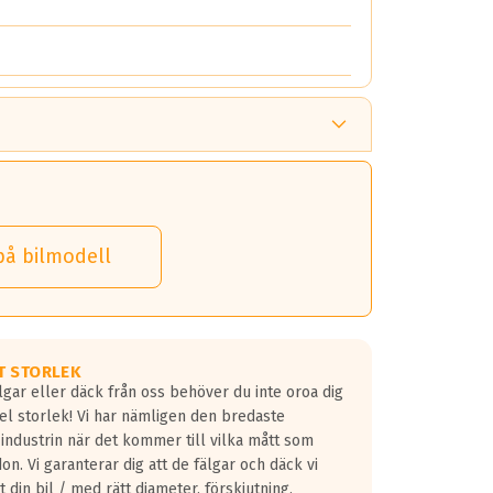
på bilmodell
T STORLEK
lgar eller däck från oss behöver du inte oroa dig
fel storlek! Vi har nämligen den bredaste
 industrin när det kommer till vilka mått som
don. Vi garanterar dig att de fälgar och däck vi
 din bil / med rätt diameter, förskjutning,