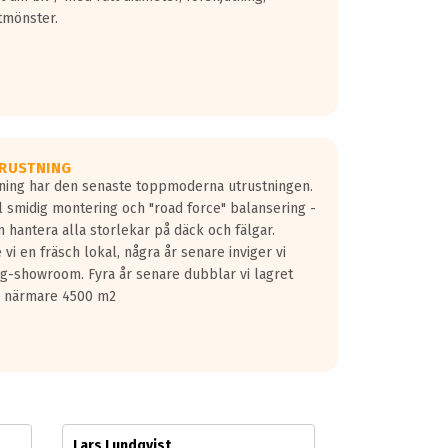
tmönster.
RUSTNING
gning har den senaste toppmoderna utrustningen.
ill smidig montering och "road force" balansering -
 hantera alla storlekar på däck och fälgar.
vi en fräsch lokal, några år senare inviger vi
lg-showroom. Fyra år senare dubblar vi lagret
på närmare 4500 m2
Lars Lundqvist