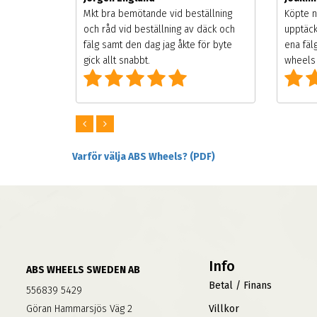
songen.
Mkt bra bemötande vid beställning
Köpte n
g men
och råd vid beställning av däck och
upptäck
digt
fälg samt den dag jag åkte för byte
ena fäl
om alla
gick allt snabbt.
wheels 
Varför välja ABS Wheels? (PDF)
Info
ABS WHEELS SWEDEN AB
Betal / Finans
556839 5429
Göran Hammarsjös Väg 2
Villkor