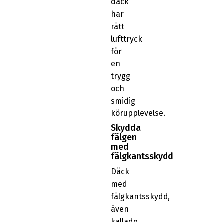
däck
har
rätt
lufttryck
för
en
trygg
och
smidig
körupplevelse.
Skydda
fälgen
med
fälgkantsskydd
Däck
med
fälgkantsskydd,
även
kallade