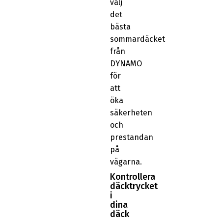
välj
det
bästa
sommardäcket
från
DYNAMO
för
att
öka
säkerheten
och
prestandan
på
vägarna.
Kontrollera
däcktrycket
i
dina
däck