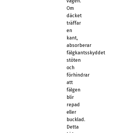
vägen.
Om
däcket
träffar
en
kant,
absorberar
fälgkantsskyddet
stöten
och
förhindrar
att
fälgen
blir
repad
eller
bucklad.
Detta