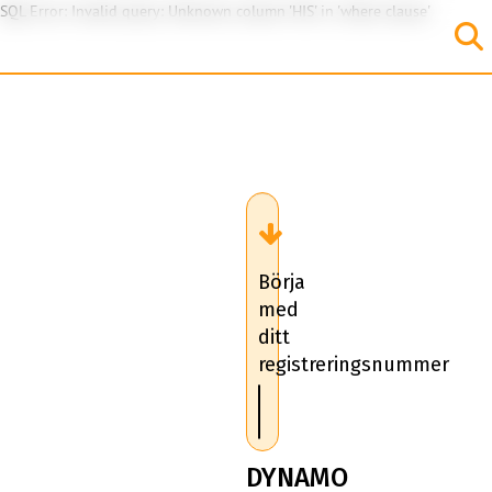
SQL Error: Invalid query: Unknown column 'HIS' in 'where clause'
Börja
med
ditt
registreringsnummer
DYNAMO