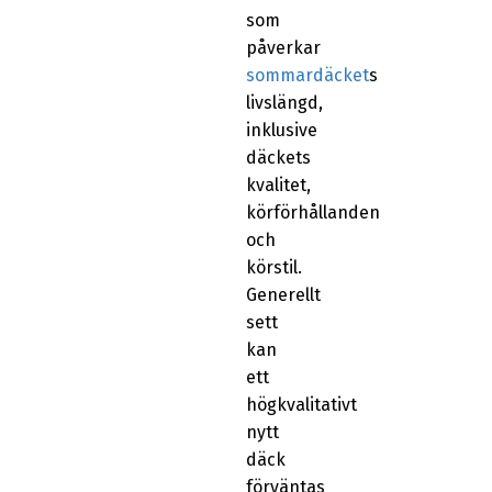
som
påverkar
sommardäcket
s
livslängd,
inklusive
däckets
kvalitet,
körförhållanden
och
körstil.
Generellt
sett
kan
ett
högkvalitativt
nytt
däck
förväntas