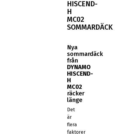
HISCEND-
H
MC02
SOMMARDÄCK
Nya
sommardäck
från
DYNAMO
HISCEND-
H
MC02
räcker
länge
Det
är
flera
faktorer