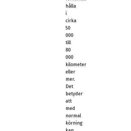
hålla
i
cirka
50
000
till
80
000
kilometer
eller
mer.
Det
betyder
att
med
normal
körning
kan