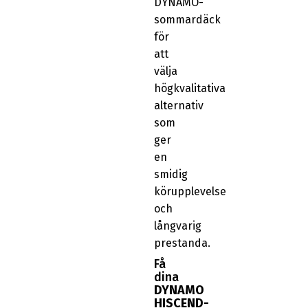
DYNAMO-
sommardäck
för
att
välja
högkvalitativa
alternativ
som
ger
en
smidig
körupplevelse
och
långvarig
prestanda.
Få
dina
DYNAMO
HISCEND-