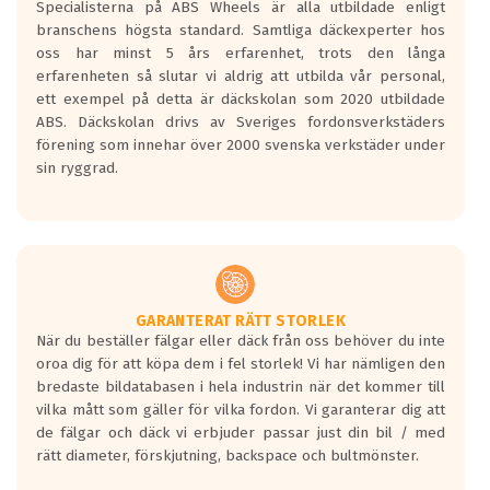
Specialisterna på ABS Wheels är alla utbildade enligt
längsta.
branschens högsta standard. Samtliga däckexperter hos
Inga D eller G betyg delas ut för
oss har minst 5 års erfarenhet, trots den långa
personbilar och lätta lastbilar.
erfarenheten så slutar vi aldrig att utbilda vår personal,
Betyget sätts efter ett test där däcken
ett exempel på detta är däckskolan som 2020 utbildade
skall bromsa in på en väg där det ligger
ABS. Däckskolan drivs av Sveriges fordonsverkstäders
0.5-1.5 mm vatten.
förening som innehar över 2000 svenska verkstäder under
I 80km/h kommer skillnaden på
sin ryggrad.
bromssträckan vara fyra billängder( ca
18meter) mellan däck med betyg A
gentemot F.
Bullernivån:
Vid körning i över 50km/h brukar
rullmotståndets ljud överträffa
GARANTERAT RÄTT STORLEK
När du beställer fälgar eller däck från oss behöver du inte
motorljudet.
oroa dig för att köpa dem i fel storlek! Vi har nämligen den
På däckmärkningen kommer det finnas
bredaste bildatabasen i hela industrin när det kommer till
en symbol av ett däck med vågar. Hög
vilka mått som gäller för vilka fordon. Vi garanterar dig att
bullernivå markeras med svarta vågor
de fälgar och däck vi erbjuder passar just din bil / med
medans de vita vågorna påvisar om det är
rätt diameter, förskjutning, backspace och bultmönster.
ett tyst däck.
Ett däck med tre svarta vågor uppnår de