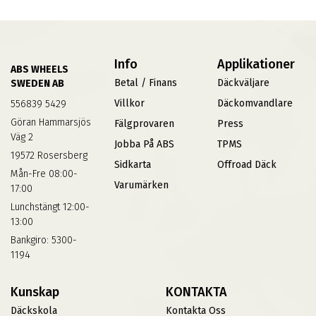
Info
Applikationer
ABS WHEELS
Betal / Finans
Däckväljare
SWEDEN AB
Villkor
Däckomvandlare
556839 5429
Göran Hammarsjös
Fälgprovaren
Press
Väg 2
Jobba På ABS
TPMS
19572 Rosersberg
Sidkarta
Offroad Däck
Mån-Fre 08:00-
Varumärken
17:00
Lunchstängt 12:00-
13:00
Bankgiro: 5300-
1194
Kunskap
KONTAKTA
Däckskola
Kontakta Oss