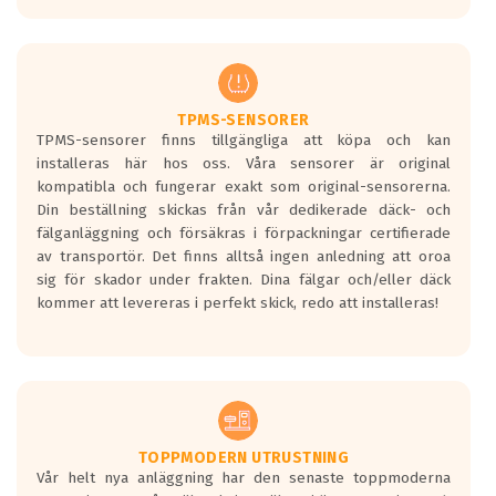
europeiska kraven som finns i dagsläget,
men är inte längre tillåtna enligt nya
regelverket som introduceras år 2016.
Ett däck med två svarta vågor är redan
godkända för år 2016 nya regelverk.
TPMS-SENSORER
TPMS-sensorer finns tillgängliga att köpa och kan
Ett däck med en svart våg kommer vara
installeras här hos oss. Våra sensorer är original
minst tre decibel tystare än det
kompatibla och fungerar exakt som original-sensorerna.
regelverk som börjar gälla 2016.
Din beställning skickas från vår dedikerade däck- och
fälganläggning och försäkras i förpackningar certifierade
av transportör. Det finns alltså ingen anledning att oroa
sig för skador under frakten. Dina fälgar och/eller däck
kommer att levereras i perfekt skick, redo att installeras!
TOPPMODERN UTRUSTNING
Vår helt nya anläggning har den senaste toppmoderna