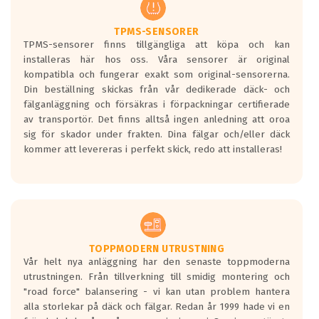
regelverket som introduceras år 2016.
Ett däck med två svarta vågor är redan
godkända för år 2016 nya regelverk.
TPMS-SENSORER
TPMS-sensorer finns tillgängliga att köpa och kan
Ett däck med en svart våg kommer vara
installeras här hos oss. Våra sensorer är original
minst tre decibel tystare än det
kompatibla och fungerar exakt som original-sensorerna.
regelverk som börjar gälla 2016.
Din beställning skickas från vår dedikerade däck- och
fälganläggning och försäkras i förpackningar certifierade
av transportör. Det finns alltså ingen anledning att oroa
sig för skador under frakten. Dina fälgar och/eller däck
kommer att levereras i perfekt skick, redo att installeras!
TOPPMODERN UTRUSTNING
Vår helt nya anläggning har den senaste toppmoderna
utrustningen. Från tillverkning till smidig montering och
"road force" balansering - vi kan utan problem hantera
alla storlekar på däck och fälgar. Redan år 1999 hade vi en