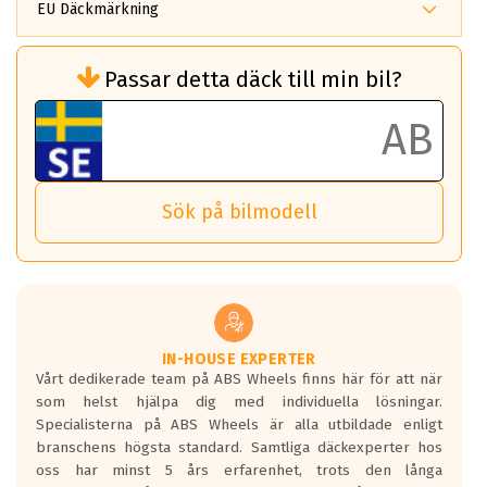
EU Däckmärkning
Rullmotstånd (Som har en inverkan på
Passar detta däck till min bil?
bränsleförbrukningen)
Det ska vara en betygsskala från klass A
till G för rullmotstånd.
Ett klass A däck kommer ha 6,5% bättre
bränsleförbrukning än ett klass G däck.
Det betyder att om man kör 10,000 km,
Sök på bilmodell
så sparar man 50 liter bränsle med ett
klass A däck gentemot ett klass G däck.
Detta är genomsnittet; beroende på väg
underlaget, vilken rutt du kör, samt
vilken körstil du använder.
Våtgrepp egenskaper:
IN-HOUSE EXPERTER
Vårt dedikerade team på ABS Wheels finns här för att när
Betygsskalan är satt A till F. Där A påvisar
som helst hjälpa dig med individuella lösningar.
den kortaste bromssträckan och F är den
Specialisterna på ABS Wheels är alla utbildade enligt
längsta.
branschens högsta standard. Samtliga däckexperter hos
Inga D eller G betyg delas ut för
oss har minst 5 års erfarenhet, trots den långa
personbilar och lätta lastbilar.