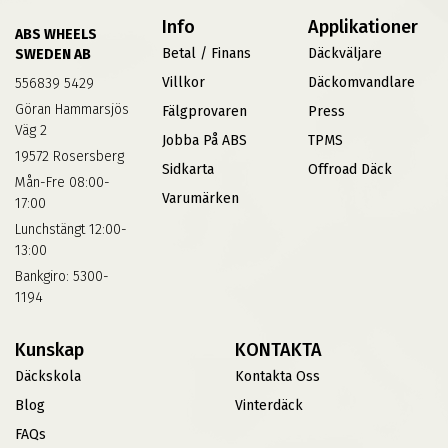
Info
Applikationer
ABS WHEELS
Betal / Finans
Däckväljare
SWEDEN AB
Villkor
Däckomvandlare
556839 5429
Göran Hammarsjös
Fälgprovaren
Press
Väg 2
Jobba På ABS
TPMS
19572 Rosersberg
Sidkarta
Offroad Däck
Mån-Fre 08:00-
Varumärken
17:00
Lunchstängt 12:00-
13:00
Bankgiro: 5300-
1194
Kunskap
KONTAKTA
Däckskola
Kontakta Oss
Blog
Vinterdäck
FAQs