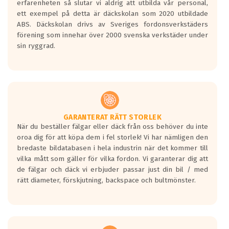
erfarenheten så slutar vi aldrig att utbilda vår personal,
Betyget sätts efter ett test där däcken
ett exempel på detta är däckskolan som 2020 utbildade
skall bromsa in på en väg där det ligger
ABS. Däckskolan drivs av Sveriges fordonsverkstäders
0.5-1.5 mm vatten.
förening som innehar över 2000 svenska verkstäder under
I 80km/h kommer skillnaden på
sin ryggrad.
bromssträckan vara fyra billängder( ca
18meter) mellan däck med betyg A
gentemot F.
Bullernivån:
Vid körning i över 50km/h brukar
rullmotståndets ljud överträffa
GARANTERAT RÄTT STORLEK
När du beställer fälgar eller däck från oss behöver du inte
motorljudet.
oroa dig för att köpa dem i fel storlek! Vi har nämligen den
På däckmärkningen kommer det finnas
bredaste bildatabasen i hela industrin när det kommer till
en symbol av ett däck med vågar. Hög
vilka mått som gäller för vilka fordon. Vi garanterar dig att
bullernivå markeras med svarta vågor
de fälgar och däck vi erbjuder passar just din bil / med
medans de vita vågorna påvisar om det är
rätt diameter, förskjutning, backspace och bultmönster.
ett tyst däck.
Ett däck med tre svarta vågor uppnår de
europeiska kraven som finns i dagsläget,
men är inte längre tillåtna enligt nya