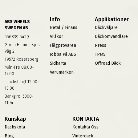
Info
Applikationer
ABS WHEELS
Betal / Finans
Däckväljare
SWEDEN AB
Villkor
Däckomvandlare
556839 5429
Göran Hammarsjös
Fälgprovaren
Press
Väg 2
Jobba På ABS
TPMS
19572 Rosersberg
Sidkarta
Offroad Däck
Mån-Fre 08:00-
Varumärken
17:00
Lunchstängt 12:00-
13:00
Bankgiro: 5300-
1194
Kunskap
KONTAKTA
Däckskola
Kontakta Oss
Blog
Vinterdäck