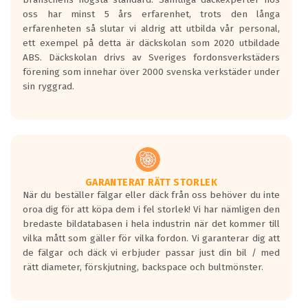
Inga D eller G betyg delas ut för
oss har minst 5 års erfarenhet, trots den långa
personbilar och lätta lastbilar.
erfarenheten så slutar vi aldrig att utbilda vår personal,
Betyget sätts efter ett test där däcken
ett exempel på detta är däckskolan som 2020 utbildade
skall bromsa in på en väg där det ligger
ABS. Däckskolan drivs av Sveriges fordonsverkstäders
0.5-1.5 mm vatten.
förening som innehar över 2000 svenska verkstäder under
I 80km/h kommer skillnaden på
sin ryggrad.
bromssträckan vara fyra billängder( ca
18meter) mellan däck med betyg A
gentemot F.
Bullernivån:
Vid körning i över 50km/h brukar
rullmotståndets ljud överträffa
GARANTERAT RÄTT STORLEK
När du beställer fälgar eller däck från oss behöver du inte
motorljudet.
oroa dig för att köpa dem i fel storlek! Vi har nämligen den
På däckmärkningen kommer det finnas
bredaste bildatabasen i hela industrin när det kommer till
en symbol av ett däck med vågar. Hög
vilka mått som gäller för vilka fordon. Vi garanterar dig att
bullernivå markeras med svarta vågor
de fälgar och däck vi erbjuder passar just din bil / med
medans de vita vågorna påvisar om det är
rätt diameter, förskjutning, backspace och bultmönster.
ett tyst däck.
Ett däck med tre svarta vågor uppnår de
europeiska kraven som finns i dagsläget,