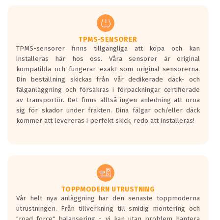
men är inte längre tillåtna enligt nya
regelverket som introduceras år 2016.
Ett däck med två svarta vågor är redan
godkända för år 2016 nya regelverk.
TPMS-SENSORER
TPMS-sensorer finns tillgängliga att köpa och kan
Ett däck med en svart våg kommer vara
installeras här hos oss. Våra sensorer är original
minst tre decibel tystare än det
kompatibla och fungerar exakt som original-sensorerna.
regelverk som börjar gälla 2016.
Din beställning skickas från vår dedikerade däck- och
fälganläggning och försäkras i förpackningar certifierade
av transportör. Det finns alltså ingen anledning att oroa
sig för skador under frakten. Dina fälgar och/eller däck
kommer att levereras i perfekt skick, redo att installeras!
TOPPMODERN UTRUSTNING
Vår helt nya anläggning har den senaste toppmoderna
utrustningen. Från tillverkning till smidig montering och
"road force" balansering - vi kan utan problem hantera