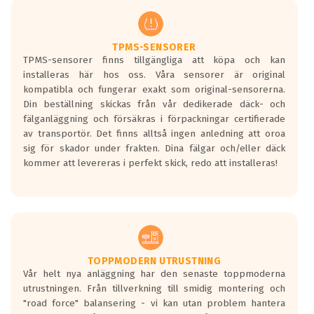
men är inte längre tillåtna enligt nya
regelverket som introduceras år 2016.
Ett däck med två svarta vågor är redan
godkända för år 2016 nya regelverk.
TPMS-SENSORER
TPMS-sensorer finns tillgängliga att köpa och kan
Ett däck med en svart våg kommer vara
installeras här hos oss. Våra sensorer är original
minst tre decibel tystare än det
kompatibla och fungerar exakt som original-sensorerna.
regelverk som börjar gälla 2016.
Din beställning skickas från vår dedikerade däck- och
fälganläggning och försäkras i förpackningar certifierade
av transportör. Det finns alltså ingen anledning att oroa
sig för skador under frakten. Dina fälgar och/eller däck
kommer att levereras i perfekt skick, redo att installeras!
TOPPMODERN UTRUSTNING
Vår helt nya anläggning har den senaste toppmoderna
utrustningen. Från tillverkning till smidig montering och
"road force" balansering - vi kan utan problem hantera