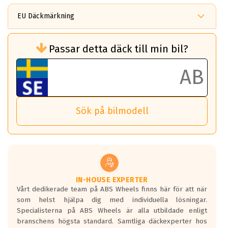
EU Däckmärkning
Rullmotstånd (Som har en inverkan på
Passar detta däck till min bil?
bränsleförbrukningen)
Det ska vara en betygsskala från klass A
till G för rullmotstånd.
Ett klass A däck kommer ha 6,5% bättre
bränsleförbrukning än ett klass G däck.
Det betyder att om man kör 10,000 km,
Sök på bilmodell
så sparar man 50 liter bränsle med ett
klass A däck gentemot ett klass G däck.
Detta är genomsnittet; beroende på väg
underlaget, vilken rutt du kör, samt
vilken körstil du använder.
Våtgrepp egenskaper:
IN-HOUSE EXPERTER
Vårt dedikerade team på ABS Wheels finns här för att när
Betygsskalan är satt A till F. Där A påvisar
som helst hjälpa dig med individuella lösningar.
den kortaste bromssträckan och F är den
Specialisterna på ABS Wheels är alla utbildade enligt
längsta.
branschens högsta standard. Samtliga däckexperter hos
Inga D eller G betyg delas ut för