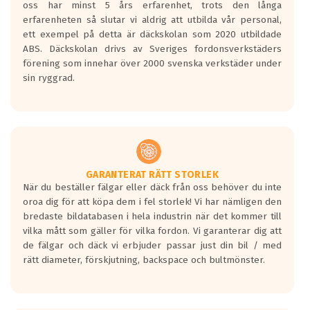
oss har minst 5 års erfarenhet, trots den långa
personbilar och lätta lastbilar.
erfarenheten så slutar vi aldrig att utbilda vår personal,
Betyget sätts efter ett test där däcken
ett exempel på detta är däckskolan som 2020 utbildade
skall bromsa in på en väg där det ligger
ABS. Däckskolan drivs av Sveriges fordonsverkstäders
0.5-1.5 mm vatten.
förening som innehar över 2000 svenska verkstäder under
I 80km/h kommer skillnaden på
sin ryggrad.
bromssträckan vara fyra billängder( ca
18meter) mellan däck med betyg A
gentemot F.
Bullernivån:
Vid körning i över 50km/h brukar
rullmotståndets ljud överträffa
GARANTERAT RÄTT STORLEK
När du beställer fälgar eller däck från oss behöver du inte
motorljudet.
oroa dig för att köpa dem i fel storlek! Vi har nämligen den
På däckmärkningen kommer det finnas
bredaste bildatabasen i hela industrin när det kommer till
en symbol av ett däck med vågar. Hög
vilka mått som gäller för vilka fordon. Vi garanterar dig att
bullernivå markeras med svarta vågor
de fälgar och däck vi erbjuder passar just din bil / med
medans de vita vågorna påvisar om det är
rätt diameter, förskjutning, backspace och bultmönster.
ett tyst däck.
Ett däck med tre svarta vågor uppnår de
europeiska kraven som finns i dagsläget,