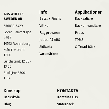
Info
Applikationer
ABS WHEELS
Betal / Finans
Däckväljare
SWEDEN AB
Villkor
Däckomvandlare
556839 5429
Göran Hammarsjös
Fälgprovaren
Press
Väg 2
Jobba På ABS
TPMS
19572 Rosersberg
Sidkarta
Offroad Däck
Mån-Fre 08:00-
Varumärken
17:00
Lunchstängt 12:00-
13:00
Bankgiro: 5300-
1194
Kunskap
KONTAKTA
Däckskola
Kontakta Oss
Blog
Vinterdäck