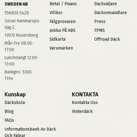
Betal / Finans
Däckväljare
SWEDEN AB
Villkor
Däckomvandlare
556839 5429
Göran Hammarsjös
Fälgprovaren
Press
Väg 2
Jobba På ABS
TPMS
19572 Rosersberg
Sidkarta
Offroad Däck
Mån-Fre 08:00-
Varumärken
17:00
Lunchstängt 12:00-
13:00
Bankgiro: 5300-
1194
Kunskap
KONTAKTA
Däckskola
Kontakta Oss
Blog
Vinterdäck
FAQs
Informationsbank Av Däck
Och Fälgar