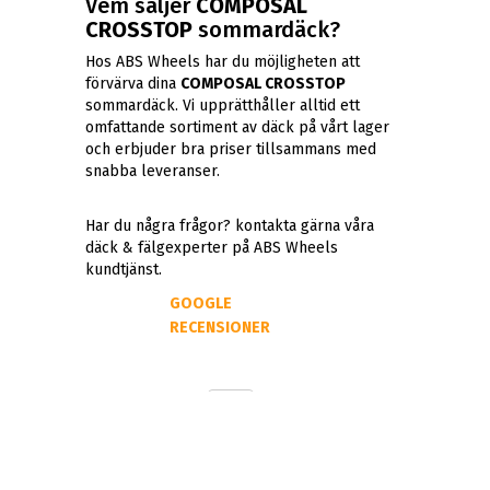
Vem säljer
COMPOSAL
CROSSTOP
sommardäck?
Hos ABS Wheels har du möjligheten att
förvärva dina
COMPOSAL CROSSTOP
sommardäck. Vi upprätthåller alltid ett
omfattande sortiment av däck på vårt lager
och erbjuder bra priser tillsammans med
snabba leveranser.
Har du några frågor? kontakta gärna våra
däck & fälgexperter på ABS Wheels
kundtjänst.
GOOGLE
RECENSIONER
Bo
Lars
Lundahl
Lantz
Super
Bra
bra
services