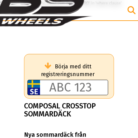
SQL Error: Invalid query: Unknown column 'CRO' in 'where clause'
Börja med ditt
registreringsnummer
COMPOSAL CROSSTOP
SOMMARDÄCK
Nya sommardäck från