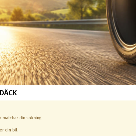
RDÄCK
om matchar din sökning
r din bil.