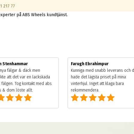
1 217 77
experter på ABS Wheels kundtjänst.
m Stenhammar
Farugh Ebrahimpur
nya fälgar & däck men
Kunniga med snabb leverans och 
kte att det var en lackskada
hade det lägsta priset på mina
 fälgen. Tog kontakt med abs
vinterhjul. Inget att klaga bara
 & dom löste allt.
rekommendera.