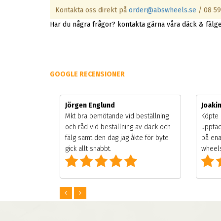
Kontakta oss direkt på
order@abswheels.se
/ 08 59
Har du några frågor? kontakta gärna våra däck & fälg
GOOGLE RECENSIONER
Jörgen Englund
Joaki
gsäsongen.
Mkt bra bemötande vid beställning
Köpte 
ning men
och råd vid beställning av däck och
upptäc
 väldigt
fälg samt den dag jag åkte för byte
på ena
g som alla
gick allt snabbt.
wheels