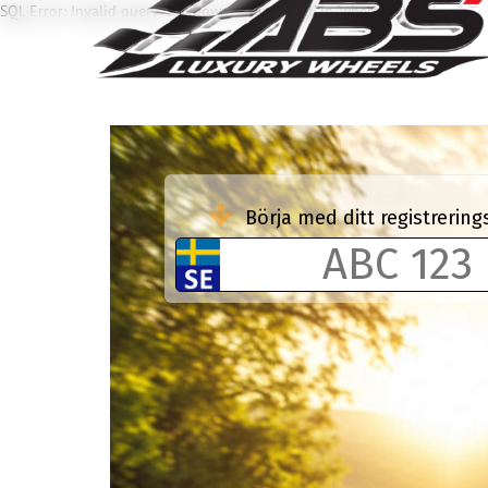
SQL Error: Invalid query: Unknown column 'ENL' in 'where clause'
Börja med ditt registreri