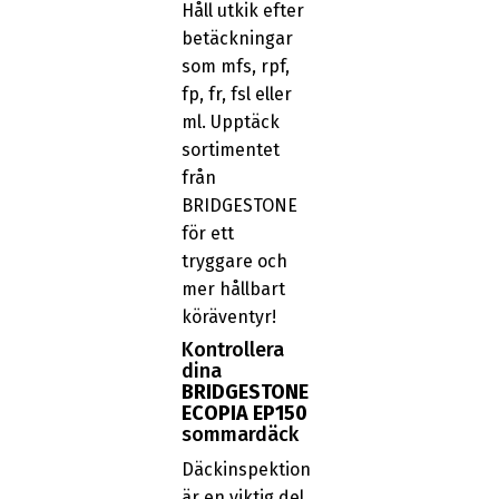
Håll utkik efter
betäckningar
som mfs, rpf,
fp, fr, fsl eller
ml. Upptäck
sortimentet
från
BRIDGESTONE
för ett
tryggare och
mer hållbart
köräventyr!
Kontrollera
dina
BRIDGESTONE
ECOPIA EP150
sommardäck
Däckinspektion
är en viktig del