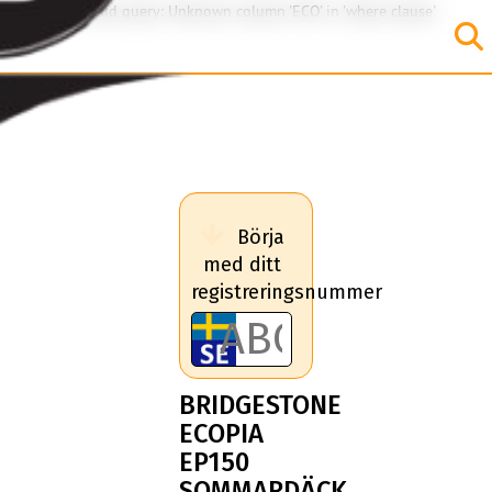
SQL Error: Invalid query: Unknown column 'ECO' in 'where clause'
Börja
med ditt
registreringsnummer
BRIDGESTONE
ECOPIA
EP150
SOMMARDÄCK