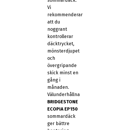
sommardäck.
Vi
rekommenderar
att du
noggrant
kontrollerar
däcktrycket,
mönsterdjupet
och
övergripande
skick minst en
gång i
månaden.
Välunderhållna
BRIDGESTONE
ECOPIA EP150
sommardäck
ger bättre