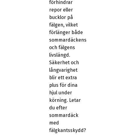
förhindrar
repor eller
bucklor på
fälgen, vilket
förlänger både
sommardäckens
och fälgens
livslängd.
Säkerhet och
långvarighet
blir ett extra
plus för dina
hjul under
körning. Letar
du efter
sommardäck
med
fälgkantsskydd?