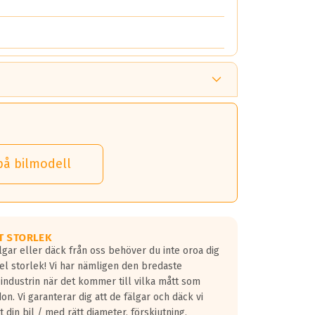
på bilmodell
T STORLEK
lgar eller däck från oss behöver du inte oroa dig
fel storlek! Vi har nämligen den bredaste
 industrin när det kommer till vilka mått som
don. Vi garanterar dig att de fälgar och däck vi
 din bil / med rätt diameter, förskjutning,