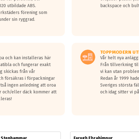
jud överträffa motorljudet.
20 utbildade ABS.
backspace och bul
v ett däck med vågar. Hög bullernivå markeras med svarta vågor
erkstäders förening som
däck.
nder sin ryggrad.
 kraven som finns i dagsläget, men är inte längre tillåtna enligt nya
ör år 2016 nya regelverk.
ecibel tystare än det regelverk som börjar gälla 2016.
TOPPMODERN UT
pa och kan installeras här
Vår helt nya anläg
patibla och fungerar exakt
Från tillverkning t
g skickas från vår
vi kan utan problem
h försäkras i förpackningar
Redan år 1999 hade 
lltså ingen anledning att oroa
Sveriges största fä
ar och/eller däck kommer att
och idag sitter vi 
lleras!
m Stenhammar
Farugh Ebrahimpur