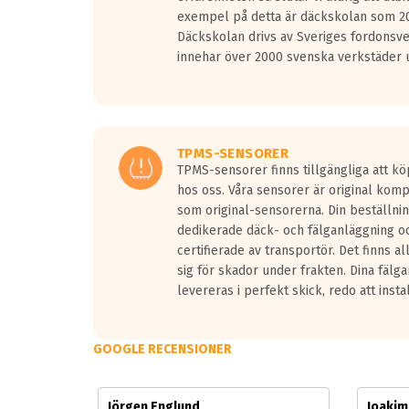
Vid körning i över 50km/h brukar rullmotståndets l
exempel på detta är däckskolan som 20
På däckmärkningen kommer det finnas en symbol a
Däckskolan drivs av Sveriges fordonsv
medans de vita vågorna påvisar om det är ett tyst 
innehar över 2000 svenska verkstäder u
Ett däck med tre svarta vågor uppnår de europeiska
regelverket som introduceras år 2016.
Ett däck med två svarta vågor är redan godkända f
Ett däck med en svart våg kommer vara minst tre d
TPMS-SENSORER
TPMS-sensorer finns tillgängliga att kö
hos oss. Våra sensorer är original kom
som original-sensorerna. Din beställnin
dedikerade däck- och fälganläggning oc
certifierade av transportör. Det finns a
sig för skador under frakten. Dina fälg
levereras i perfekt skick, redo att insta
GOOGLE RECENSIONER
Jörgen Englund
Joaki