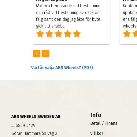
songen.
Mkt bra bemötande vid beställning
Köpte n
g men
och råd vid beställning av däck och
upptäck
digt
fälg samt den dag jag åkte för byte
ena fäl
om alla
gick allt snabbt.
wheels 
Varför välja ABS Wheels? (PDF)
Info
ABS WHEELS SWEDEN AB
Betal / Finans
556839 5429
Göran Hammarsjös Väg 2
Villkor