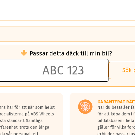
brukningen)
Passar detta däck till min bil?
 rullmotstånd.
brukning än ett klass G däck.
an 50 liter bränsle med ett klass A däck gentemot ett klass G däck.
Sök 
 vilken rutt du kör, samt vilken körstil du använder.
rtaste bromssträckan och F är den längsta.
tta lastbilar.
GARANTERAT RÄT
a in på en väg där det ligger 0.5-1.5 mm vatten.
ns här för att när som helst
När du beställer fä
a fyra billängder( ca 18meter) mellan däck med betyg A gentemot
Specialisterna på ABS Wheels
för att köpa dem i 
sta standard. Samtliga
bildatabasen i hela
rfarenhet, trots den långa
gäller för vilka for
lda vår personal, ett
erbjuder passar just