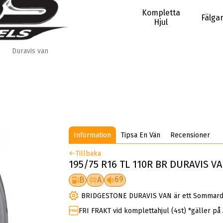
Kompletta
Fälga
Hjul
Duravis van
Information
Tipsa En Vän
Recensioner
Tillbaka
195/75 R16 TL 110R BR DURAVIS V
69
B
A
BRIDGESTONE DURAVIS VAN är ett Sommardä
FRI FRAKT vid komplettahjul (4st) *gäller på