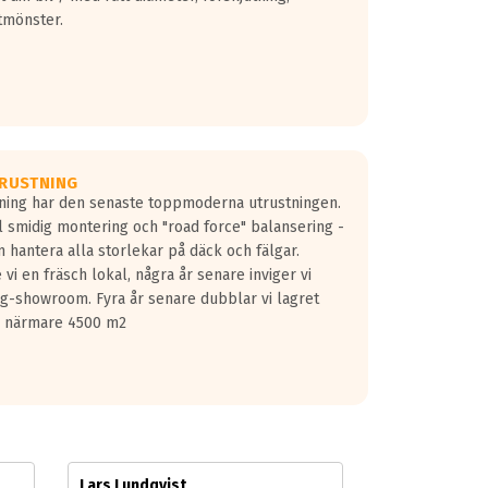
tmönster.
RUSTNING
gning har den senaste toppmoderna utrustningen.
ill smidig montering och "road force" balansering -
 hantera alla storlekar på däck och fälgar.
vi en fräsch lokal, några år senare inviger vi
lg-showroom. Fyra år senare dubblar vi lagret
på närmare 4500 m2
Lars Lundqvist