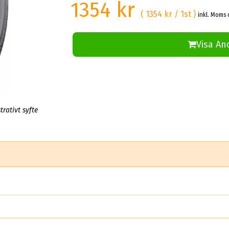
1354 kr
( 1354 kr / 1st )
inkl. Moms 
Visa An
trativt syfte