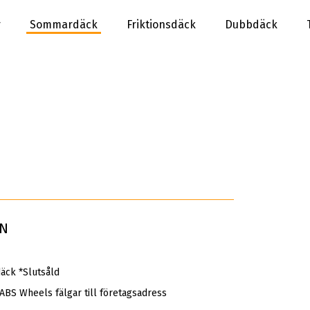
r
Sommardäck
Friktionsdäck
Dubbdäck
AN
ck *Slutsåld
 ABS Wheels fälgar till företagsadress