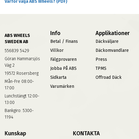
Varför välja ABS Wheels? (PDF)
Info
Applikationer
ABS WHEELS
Betal / Finans
Däckväljare
SWEDEN AB
Villkor
Däckomvandlare
556839 5429
Göran Hammarsjös
Fälgprovaren
Press
Väg 2
Jobba På ABS
TPMS
19572 Rosersberg
Sidkarta
Offroad Däck
Mån-Fre 08:00-
Varumärken
17:00
Lunchstängt 12:00-
13:00
Bankgiro: 5300-
1194
Kunskap
KONTAKTA