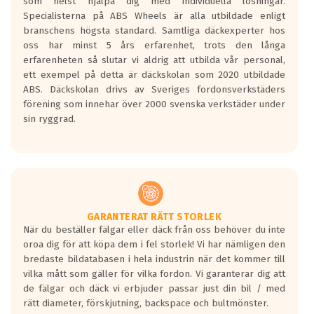
som helst hjälpa dig med individuella lösningar.
den kortaste bromssträckan och F är den
Specialisterna på ABS Wheels är alla utbildade enligt
längsta.
branschens högsta standard. Samtliga däckexperter hos
Inga D eller G betyg delas ut för
oss har minst 5 års erfarenhet, trots den långa
personbilar och lätta lastbilar.
erfarenheten så slutar vi aldrig att utbilda vår personal,
Betyget sätts efter ett test där däcken
ett exempel på detta är däckskolan som 2020 utbildade
skall bromsa in på en väg där det ligger
ABS. Däckskolan drivs av Sveriges fordonsverkstäders
0.5-1.5 mm vatten.
förening som innehar över 2000 svenska verkstäder under
I 80km/h kommer skillnaden på
sin ryggrad.
bromssträckan vara fyra billängder( ca
18meter) mellan däck med betyg A
gentemot F.
Bullernivån:
Vid körning i över 50km/h brukar
rullmotståndets ljud överträffa
GARANTERAT RÄTT STORLEK
När du beställer fälgar eller däck från oss behöver du inte
motorljudet.
oroa dig för att köpa dem i fel storlek! Vi har nämligen den
På däckmärkningen kommer det finnas
bredaste bildatabasen i hela industrin när det kommer till
en symbol av ett däck med vågar. Hög
vilka mått som gäller för vilka fordon. Vi garanterar dig att
bullernivå markeras med svarta vågor
de fälgar och däck vi erbjuder passar just din bil / med
medans de vita vågorna påvisar om det är
rätt diameter, förskjutning, backspace och bultmönster.
ett tyst däck.