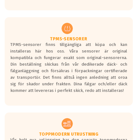
Ett däck med tre svarta vågor uppnår de
europeiska kraven som finns i dagsläget,
men är inte längre tillåtna enligt nya
regelverket som introduceras år 2016.
Ett däck med två svarta vågor är redan
godkända för år 2016 nya regelverk.
TPMS-SENSORER
TPMS-sensorer finns tillgängliga att köpa och kan
Ett däck med en svart våg kommer vara
installeras här hos oss. Våra sensorer är original
minst tre decibel tystare än det
kompatibla och fungerar exakt som original-sensorerna.
regelverk som börjar gälla 2016.
Din beställning skickas från vår dedikerade däck- och
fälganläggning och försäkras i förpackningar certifierade
av transportör. Det finns alltså ingen anledning att oroa
sig för skador under frakten. Dina fälgar och/eller däck
kommer att levereras i perfekt skick, redo att installeras!
TOPPMODERN UTRUSTNING
Vår helt nya anläggning har den senaste toppmoderna